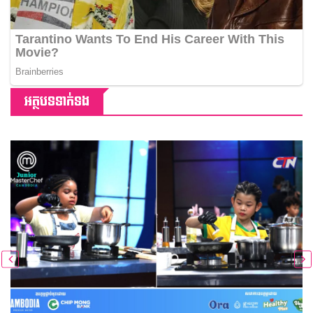
អត្ថបទទាក់ទង