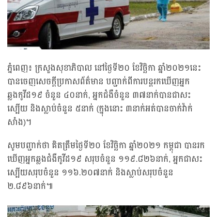
ភ្នំពេញ៖ ក្រសួងសុខាភិបាល នៅថ្ងៃទី២០ ខែវិច្ឆិកា ឆ្នាំ២០២១នេះ
បានចេញសេចក្តីប្រកាសព័ត៌មាន បញ្ជាក់ពីការបន្តរកឃើញអ្នក
ឆ្លងកូវីដ១៩ ចំនួន ៤០នាក់, អ្នកជំងឺចំនួន ៣៧នាក់បានជាសះ
ស្បើយ និងស្លាប់ចំនួន ៥នាក់ (ក្នុងនោះ ៣នាក់អត់បានចាក់វ៉ាក់
សាំង)។
សូមបញ្ជាក់ថា គិតត្រឹមថ្ងៃទី២០ ខែវិច្ឆិកា ឆ្នាំ២០២១ កម្ពុជា បានរក
ឃើញអ្នកឆ្លងជំងឺកូវីដ១៩ សរុបចំនួន ១១៩.៨២៦នាក់, អ្នកជាសះ
ស្បើយសរុបចំនួន ១១៦.២០៧នាក់ និងស្លាប់សរុបចំនួន
២.៨៩៦នាក់៕