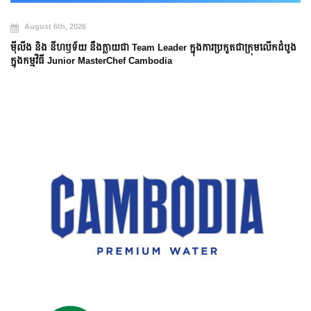
August 6th, 2026
ម៉ីលីង និង នីហឫទ័យ នឹងក្លាយជា Team Leader ក្នុងការប្រកួតជាក្រុមលើកដំបូង
ក្នុងកម្មវិធី Junior MasterChef Cambodia