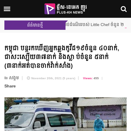
ការប្រកួតជម្រុះលើកដំបូង បញ្ចប់ដំណើររបស់ Little Chef ចំនួន ២ រូប ពីផ្ទះ
ព័ត៌មានថ្មី
កម្ពុជា បន្តរកឃើញ​អ្នកឆ្លង​កូវីដ១៩​ចំនួន ៤០នាក់,
ជាសះស្បើយ​៣៧នាក់ និង​ស្លា ប់​ចំនួន ៥នាក់
(៣នាក់​អត់បាន​ចាក់​វ៉ាក់សាំង)
សង្គម
November 20th, 2021 (5 years)
Views:
455
Share