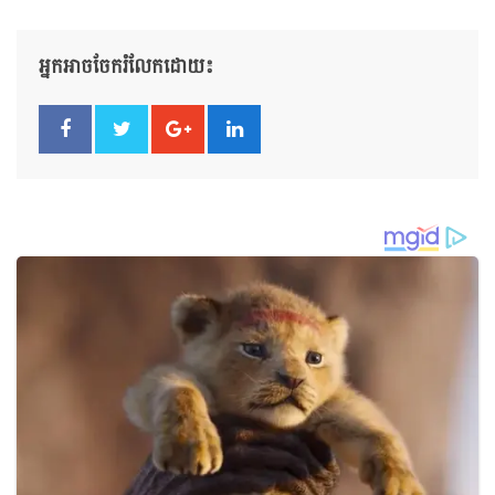
អ្នកអាចចែករំលែកដោយ៖