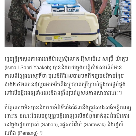
រដ្ឋមន្ត្រីក្រសួងការពារជាតិម៉ាឡេស៊ីលោក អ៊ីសាម៉េល សាប្រ៊ី យ៉ាកូប
(Ismail Sabri Yaakob) បាននិយាយក្នុងសន្និសីទសារព័ត៌មាន
កាលពីថ្ងៃព្រហស្បតិ៍ថា មូលនិធិដែលបានមកពីកញ្ចប់ថវិកាបន្ថែម
ជាង២៤២លានដុល្លារអាមេរិកនឹងត្រូវបានប្រើប្រាស់ក្នុងការផ្គត់ផ្គង់
ទៅលើមន្ទីរពេទ្យទាំងនេះនិងពង្រឹងប្រព័ន្ធសុខភាពសាធារណៈ។
ប៉ុន្តែលោកមិនបាននិយាយអំពីទីតាំងដែលនឹងត្រូវសាងសង់មន្ទីរពេទ្យ
នោះទេ ខណៈដែលបច្ចុប្បន្នមន្ទីរពេទ្យចល័តចំនួន៣កំពុងដំណើរការ
នៅក្នុងរដ្ឋសាបាស់ (Sabah), រដ្ឋសារ៉ាវ៉ាក់ (Sarawak) និងរដ្ឋប៉េ
ណាំង (Penang) ។