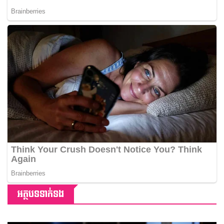
អត្ថបទទាក់ទង