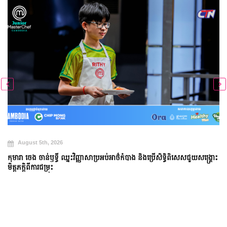
August 5th, 2026
កុមារា ចេង ចាន់ឫទ្ធី ឈ្នះវិញ្ញាសាប្រអប់អាថ៌កំបាង និងប្រើសិទ្ធិពិសេសជួយសង្គ្រោះ
មិត្តភក្តិពីការជម្រុះ