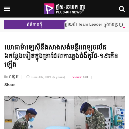
ម៉ីលីង និង នីហឫទ័យ នឹងក្លាយជា Team Leader ក្នុងការប្រកួតជាក្រុមលើកដ
ព័ត៌មានថ្មី
យោធាម៉ាឡេស៊ី​នឹង​សាងសង់​មន្ទីរពេទ្យ​ចល័ត​
៦កន្លែងទៀត​ក្នុងគ្រា​ដែល​ការឆ្លង​ជំងឺកូវីដ-១៩​កើន
ឡើង
សង្គម
June 4th, 2021 (5 years)
Views:
320
Share