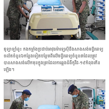
គូឡាឡាំពួ៖ កងកម្លាំងប្រដាប់អាវុធម៉ាឡេស៊ីនឹងសាងសង់មន្ទីរពេទ្យ
ចល័តចំនួន៦កន្លែងទៀតបន្ថែមពីលើមន្ទីរពេទ្យចំនួន៣ដែលត្រូវ
បានសាងសង់លើកមុនក្នុងគ្រាដែលការឆ្លងជំងឺកូវីដ-១៩កំពុងកើន
ឡើង។