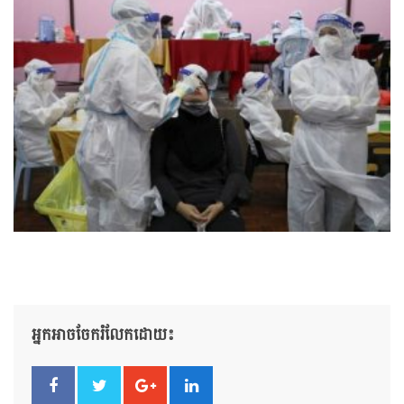
អ្នកអាចចែករំលែកដោយ៖