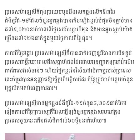
ប្រទេសម៉ាឡេស៊ីកំពុងប្រឈមមុខនឹងរលកឆ្លងលើកទី៣នៃ
ជំងឺកូវីដ-១៩ដែលចំនួនអ្នកឆ្លងបានកើនឡើងខ្ពស់បំផុតមិនធ្លាប់មាន
ដល់៩,០២០នាក់កាលពីថ្ងៃសៅរ៍សប្តាហ៍មុន និងមានអ្នកស្លាប់យ៉ាង
ច្រើនដល់១២៦នាក់ក្នុងមួយថ្ងៃកាលពីថ្ងៃពុធ។
កាលពីថ្ងៃអង្គារ ប្រទេសម៉ាឡេស៊ីក៏បានដាក់ចេញនូវវិធានការបិទខ្ទប់
ប្រទេសជាថ្មីរយៈពេលពីរសប្តាហ៍ផងដែរដោយអនុញ្ញាតឲ្យនៅដំណើរ
ការតែសេវាសំខាន់ៗ ហើយផ្នែកខ្លះនៃវិស័យផលិតកម្មរបស់ប្រទេស
នេះក៏ត្រូវបានអនុញ្ញាតឱ្យធ្វើប្រតិបត្តិការដែរ ប៉ុន្តែត្រូវកាត់បន្ថយចំនួន
បុគ្គលិកមកបំពេញការងារ។
ប្រទេសម៉ាឡេស៊ីមានអ្នកឆ្លងជំងឺកូវីដ-១៩ចំនួន៨,២០៩នាក់ថែម
ទៀតកាលពីថ្ងៃព្រហស្បតិ៍ដែលធ្វើឲ្យចំនួនអ្នកឆ្លងសរុបនៅក្នុង
ប្រទេសមួយនេះកើនដល់ជិតដល់៦០ម៉ឺននាក់ហើយ៕