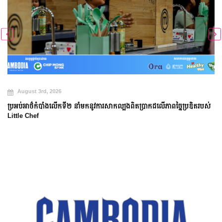
August 3rd, 2026
ប្រអប់អាថ៌កំបាំងលើកទី២ នាំមកនូវការសាកល្បងពិតប្រាកដលើភាពច្នៃប្រឌិតរបស់
Little Chef