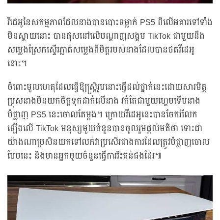
វីដេអូនៃសកម្មភាពដែលនាងបានបោះទម្លាក់ PS5 ពីលើអគារទៅទាំង
មិនស្តាយនោះ បានផុសនៅលើបណ្តាញសង្គម TikTok ជាមួយនឹង
សម្លេងស្រែកស្ទើរភ្លាត់សម្លេងពីមិត្តរបស់នាងដែលបានថតវីដេអូ
នោះ។
ចំពោះមូលហេតុដែលធ្វើឱ្យស្រ្តីរូបនោះធ្វើដល់ថ្នាក់នេះដោយសារមិត្ត
ប្រុសនាងមិនយកចិត្តទុកដាក់លើនាង វក់តែជាមួយហ្គេមទើបនាង
បំផ្លាញ PS5 នេះចោលតែម្តង។ ក្រោយវីដេអូនេះបានចែករំលែក
ឡើងលើ TikTok មនុស្សមួយចំនួនបានចូលរួមផ្តល់មតិថា ទោះជា
យ៉ាងណាប្រសិនយកទៅលក់វាប្រសើរជាងការដែលត្រូវបំផ្លាញចោល
បែបនេះ និងមានអ្នកមួយចំនួនធ្វើការរិះគន់ផងដែរ៕