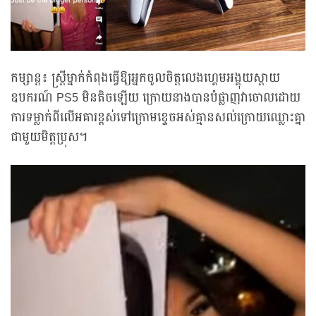
កម្សាន្ត៖ ស្ត្រីម្នាក់កំពុងធ្វើឱ្យអ្នកចូលចិត្តលេងហ្គេមអង្គុយស្តាយ
ឧបករណ៍ PS5 មិនតិចឡើយ ក្រោយនាងបានបំផ្លាញវាចោលដោយ
ការទម្លាក់ពីលើអគារខ្ពស់ទៅក្រោមខ្ទេចអស់គ្មានសល់ក្រោយឈ្លោះគ្នា
ជាមួយមិត្តប្រុស។