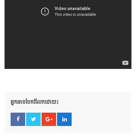
អ្នកអាចចែករំលែកដោយ៖