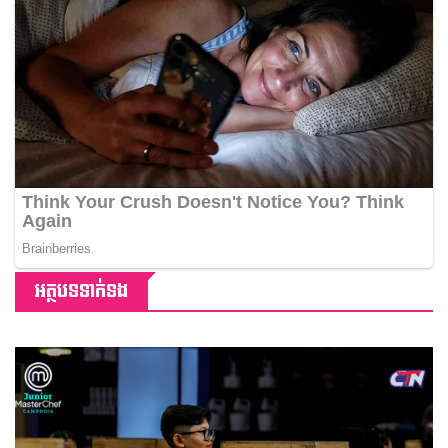
អត្ថបទទាក់ទង