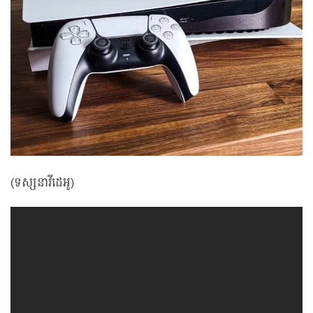
(ទស្សនាវីដេអូ)