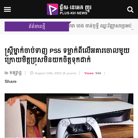
កុមារា ចេង ចាន់ឫទ្ធី ឈ្នះវិញ្ញាសាប្រអប់អាថ៌កំបាង និង
ព័ត៌មានថ្មី
ស្ត្រីម្នាក់​ចាប់ទាញ PS5 ទម្លាក់​ពីលើ​អគារ​ចោលមួយ
ក្រោយ​មិត្តប្រុស​មិនយកចិត្ត​ទុកដាក់
កម្សាន្ត
August 14th, 2021 (5 years)
Views:
544
Share