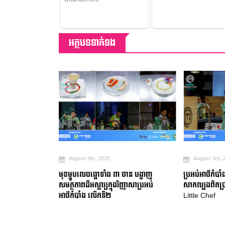
អត្ថបទទាក់ទង
August 4th, 2026
August 3rd, 
វិញ្ញាសាប្រអប់អាថ៌
មុខម្ហូបលេចធ្លោទាំង ៣ ចាន បង្ហាញ
ប្រអប់អាថ៌កំបា
ជួយសង្គ្រោះមិត្ត
សមត្ថភាពដ៏អស្ចារ្យក្នុងវិញ្ញាសាប្រអប់
សាកល្បងពិតប្រ
អាថ៌កំបាំង លើកទី២
Little Chef