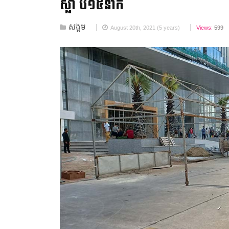
ស្លា ប់១៥នាក់
សង្គម
August 20th, 2021 (5 years)
Views:
599