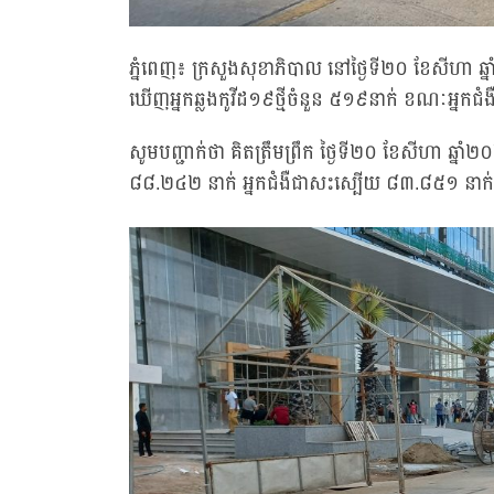
ភ្នំពេញ៖ ក្រសួងសុខាភិបាល នៅថ្ងៃទី២០ ខែសីហា ឆ្
ឃើញអ្នកឆ្លងកូវីដ១៩ថ្មីចំនួន ៥១៩នាក់ ខណៈអ្នកជ
សូមបញ្ជាក់ថា គិតត្រឹមព្រឹក ថ្ងៃទី២០ ខែសីហា ឆ្នាំ
៨៨.២៤២ នាក់ អ្នកជំងឺជាសះស្បើយ ៨៣.៨៥១ នាក់ 