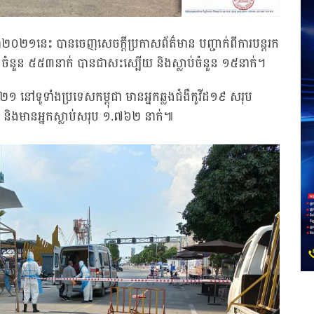
នាំ២០២១នេះ បានចេញសេចក្តីប្រកាសព័ត៌មាន បញ្ជាក់ពីការបន្តរក
ំងឺចំនួន ៥៥៣នាក់ បានជាសះស្បើយ និងស្លាប់ចំនួន ១៥នាក់។
២០២១ នៅទូទាំងប្រទេសកម្ពុជា មានអ្នកឆ្លងជំងឺកូវីដ១៩ សរុប
និងមានអ្នកស្លាប់សរុប ១.៧៦២ នាក់៕