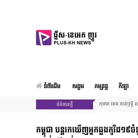
ទំព័រដើម
សង្គម
កម្សាន្ត
កីឡា
កុមារា ចេង ចាន់ឫទ្ធី ឈ
ព័ត៌មានថ្មី
កម្ពុជា បន្តរកឃើញ​អ្នកឆ្លង​កូវីដ