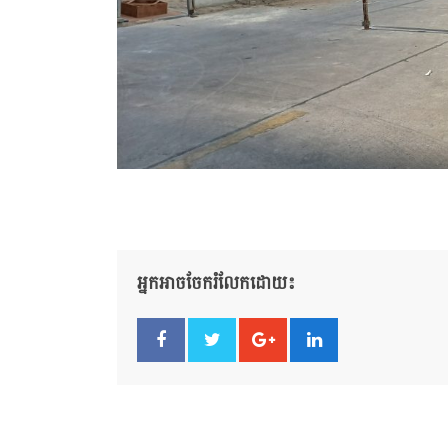
អ្នកអាចចែករំលែកដោយ៖