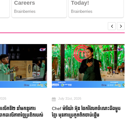
2026
July 31st, 2026
Ju
ំងលើកទី២ នាំមកនូវការ
Chef ម៉ារីយ៉ា អ៊ុន ចែករំលែកចំណេះដឹងម្ហូប
Littl
ាកដលើភាពច្នៃប្រឌិតរបស់
ខ្មែរ មុនការប្រកួតពិតចាប់ផ្តើម
“Farm
ពិសេ