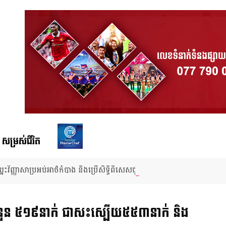
សម្រស់ជីវិត
្នះវិញ្ញាសាប្រអប់អាថ៌កំបាង និងប្រើសិទ្ធិពិសេសជួយសង្គ្រោះមិត្តភក្តិពីការជម្រុះ
១៩​ចំនួន ៥១៩នាក់ ជាសះស្បើយ​៥៥៣នាក់ និង