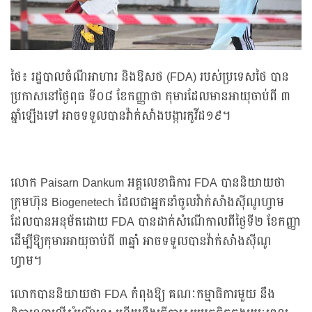
ថៃ៖ រដ្ឋបាលចំណីអាហារ និងឱសថ (FDA) របស់ប្រទេសថៃ បាន
ប្រកាសនៅថ្ងៃពុធ ទី០៨ ខែកញ្ញាថា កុមារដែលមានអាយុចាប់ពី ៣
ឆ្នាំឡើងទៅ អាចទទួលបានវ៉ាក់សាំងបង្ការកូវីដ១៩។
លោក Paisarn Dankum អគ្គលេខាធិការ FDA បាននិយាយថា
ក្រុមហ៊ុន Biogenetech ដែលជាអ្នកនាំចូលវ៉ាក់សាំងស៊ីណូហ្វាម
ដែលបានអនុម័តដោយ FDA បានដាក់សំណើកាលពីថ្ងៃទី២ ខែកញ្ញា
ដើម្បីឱ្យកុមារអាយុចាប់ពី ៣ឆ្នាំ អាចទទួលបានវ៉ាក់សាំងស៊ីណូ
ហ្វាម។
លោកបាននិយាយថា FDA កំពុងឱ្យ គណៈកម្មាធិការមួយ នឹង