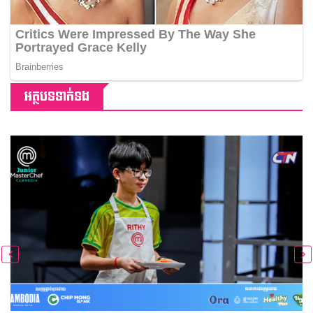
អត្ថបទទាក់ទង