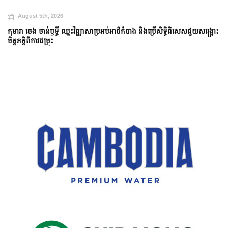
August 5th, 2026
កុមារា ចេង ចាន់ឫទ្ធី ឈ្នះវិញ្ញាសាប្រអប់អាថ៌កំបាង និងប្រើសិទ្ធិពិសេសជួយសង្គ្រោះ
មិត្តភក្តិពីការជម្រុះ