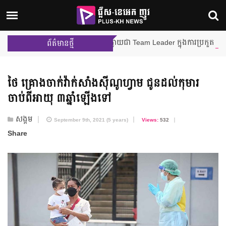
ម៉ីលីង និង នីហឫទ័យ នឹងក្លាយជា Team Leader ក្នុងការប្រកួតជាក្រុមលើកដំប
ព័ត៌មានថ្មី
ថៃ គ្រោង​ចាក់វ៉ាក់សាំង​ស៊ីណូហ្វាម ជូនដល់​កុមារ​
ចាប់ពី​អាយុ ៣ឆ្នាំឡើងទៅ
សង្គម
September 9th, 2021 (5 years)
Views:
532
Share