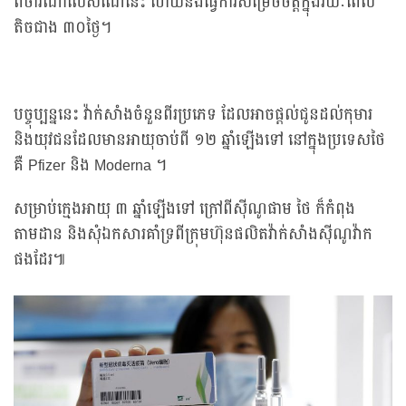
ពិចារណាលើសំណើនេះ ហើយនឹងធ្វើការសម្រេចចិត្តក្នុងរយៈពេល
តិចជាង ៣០ថ្ងៃ។
បច្ចុប្បន្ននេះ វ៉ាក់សាំងចំនួនពីរប្រភេទ ដែលអាចផ្តល់ជូនដល់កុមារ
និងយុវជនដែលមានអាយុចាប់ពី ១២ ឆ្នាំឡើងទៅ នៅក្នុងប្រទេសថៃ
គឺ Pfizer និង Moderna ។
សម្រាប់ក្មេងអាយុ ៣ ឆ្នាំឡើងទៅ ក្រៅពីស៊ីណូផាម ថៃ ក៏កំពុង
តាមដាន និងសុំឯកសារគាំទ្រពីក្រុមហ៊ុនផលិតវ៉ាក់សាំងស៊ីណូវ៉ាក
ផងដែរ៕