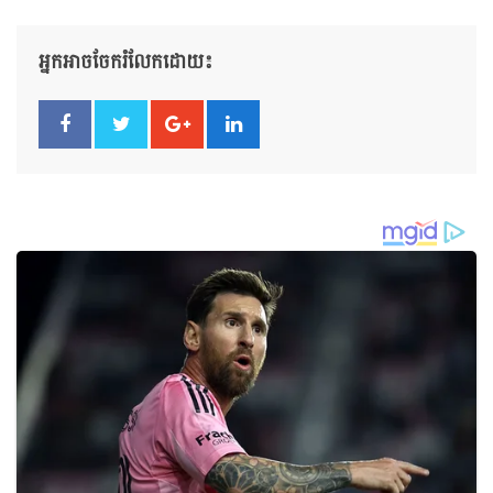
អ្នកអាចចែករំលែកដោយ៖