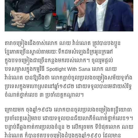
តារាចម្រៀងជើងចាស់លោក ណយ វ៉ាន់ណេត ត្រូវបានបងប្អូន
ខ្មែរភាគច្រើនស្គាល់តាមរយៈទឹកដមសំឡេងដ៏ក្រអួនក្រអៅ
ក្នុងបទចម្រៀងជាច្រើនកន្លងមករបស់លោក។ ចូលរួមផ្តល់
បទសម្ភាសក្នុងកម្មវិធី Spotlight With Sana លោក ណយ
វ៉ាន់ណេត បានឱ្យដឹងថា លោកធ្លាប់ចូលប្រលងចម្រៀងសម័យទូទាំង
ប្រទេសក្នុងមហោស្រពនៅឆ្នាំ១៩៨២ ដោយទទួលបានមេដាយសំរិទ្ធ
ចំណាត់ថ្នាក់លេខ ៣ ប្រចាំខេត្តកណ្តាល។
ក្រោយមក ចុងឆ្នាំ១៩៨៦ លោកបានចូលប្រលងចម្រៀងតន្ត្រីយោធា
ប្រចាំខេត្តសៀមរាប ដោយទទួលបានជ័យលាភីចំណាត់ថ្នាក់លេខ១។
បន្ទាប់ពីឆ្លងកាត់ការប្រលងចំនួន ២ លើករួចមក ទីបំផុតលោក ណយ
វ៉ាន់ណេត ក៏បានថតបទចម្រៀងដំបូងក្នុងឆ្នាំ១៩៩០ ដែលមាន