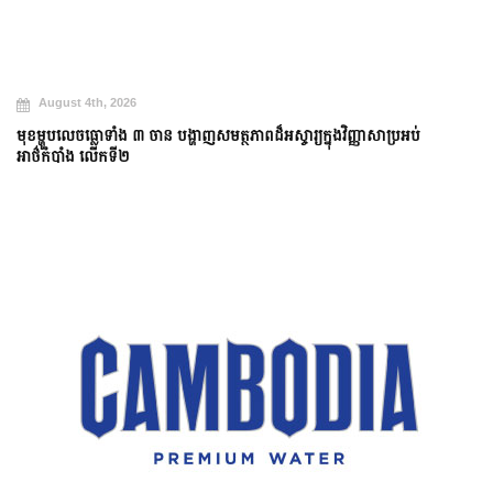
August 4th, 2026
មុខម្ហូបលេចធ្លោទាំង ៣ ចាន បង្ហាញសមត្ថភាពដ៏អស្ចារ្យក្នុងវិញ្ញាសាប្រអប់
អាថ៌កំបាំង លើកទី២