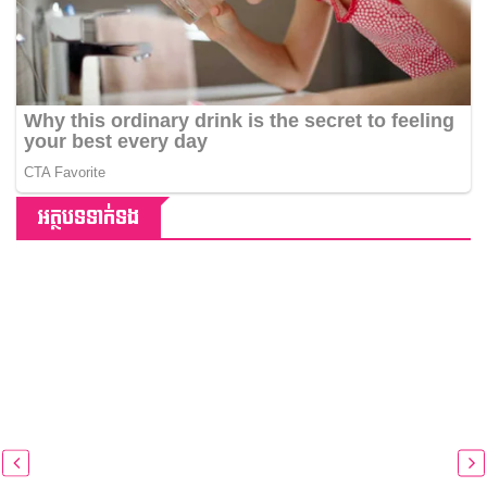
អត្ថបទទាក់ទង