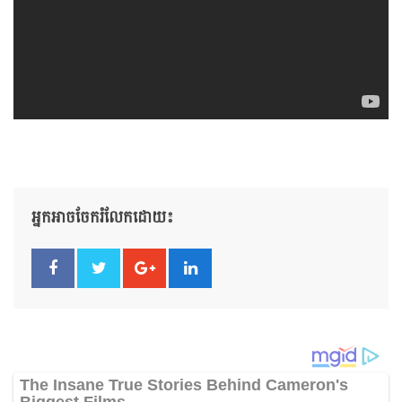
អ្នកអាចចែករំលែកដោយ៖