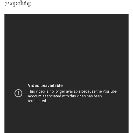
(ទស្សនាវីដេអូ)