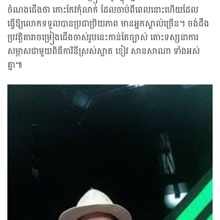
ចំណងជើងថា កោះកែវកុំលាក់ ដែលចាប់ពីពេលនោះហើយដែល
ធ្វើឱ្យលោកទទួលបានប្រជាប្រិយភាព មានអ្នកស្គាល់ច្រើន។ ចង់ដឹង
ប្រវត្តិតារាចម្រៀងជើងចាស់រូបនេះកាន់តែច្បាស់ តោះទស្សនាការ
សម្ភាសជាមួយពិធីការិនីស្រស់ស្អាត ខៀវ សានសាណា ទាំងអស់
គ្នា៕