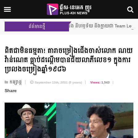
ម៉ីលីង និង នីហឫទ័យ នឹងក្លាយជា Team Leader ក្នុងការប្
ព័ត៌មានថ្មី
ពិតជា​មិនធម្មតា! តារាចម្រៀង​ជើងចាស់​លោក ណយ
វ៉ាន់ណេត ធ្លាប់​ដណ្តើម​បាន​ជ័យលាភីលេខ១ ក្នុង​ការ
ប្រលង​ចម្រៀង​ឆ្នាំ១៩៨៦
កម្សាន្ត
September 13th, 2021 (5 years)
Views:
1,543
Share