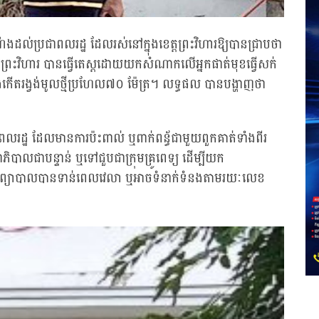
ំណឹងដល់ប្រជាពលរដ្ឋ ដែលរស់នៅក្នុងខេត្តព្រះវិហារឱ្យបានជ្រាបថា
េត្តព្រះវិហារ បានធ្វើតេស្តដោយយកសំណាកលើអ្នកផាត់មុខធ្វើសក់
ើតរង្វង់មូលថ្មីប្រហែល៧០ ម៉ែត្រ។ លទ្ធផល បានបង្ហាញថា
ជាពលរដ្ឋ ដែលមានការប៉ះពាល់ ឬពាក់ពន្ធ័ជាមួយពួកគាត់ទាំងពីរ
ាភិបាលជាបន្ទាន់ ឬទៅជួបជាក្រុមគ្រូពេទ្យ ដើម្បីយក
ឹងអាចព្យាបាលបានទាន់ពេលវេលា ឬអាចទំនាក់ទំនងតាមរយៈលេខ