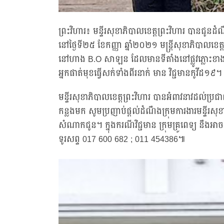
ព្រះវិហារ៖ មន្ទីរសុខាភិបាលខេត្តព្រះវិហារ បានជូនដ
នៅថ្ងៃទី២៥ ខែកញ្ញា ឆ្នាំ២០២១ មន្រ្ដីសុខាភិបាលខ
នៅហាង B.O សាឡន ដែលមានទីតាំងនៅផ្លូវភ្លោះខាងក
អ្នកផាត់មុខធ្វើសក់ទាំងពីរនាក់ មាន វិជ្ជមានកូវីដ១៩។
មន្ទីរសុខាភិបាលខេត្តព្រះវិហារ បានអំពាវនាវដល់ប្រ
កន្លងមក សូមប្រញាប់ផ្តល់ដំណឹងក្រុមការងារមន្ទីរសុខ
សំណាកជូន។ ក្នុងករណីវិជ្ជមាន ក្រុមគ្រូពេទ្យ ន
ទូរសព្ទ 017 600 682 ; 011 454386៕