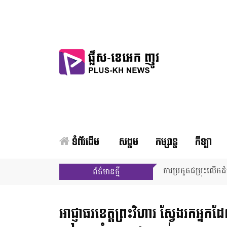
ទំព័រដើម
សង្គម
កម្សាន្ត
កីឡា
ការប្រកួតជម្រុះលើកដ
ព័ត៌មានថ្មី
អាជ្ញាធរ​ខេត្តព្រះវិហារ ស្វែងរក​អ្នក​