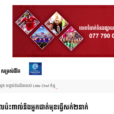
សម្រស់ជីវិត
ំបូង បញ្ចប់ដំណើររបស់ Little Chef ចំនួន ២ រូប ពីផ្ទះបាយ Junior MasterChe
ដែល​ប៉ះពាល់​នឹង​អ្នកផាត់មុខ​ធ្វើសក់២នាក់