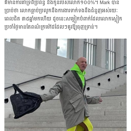
គឺមានការគាំទ្រពីប្រពន្ធ និងកូនរបស់លោក១០០%។ Mark បាន
ប្រាប់ថា លោកធ្លាប់ប្រលូកនឹងការងារទាក់ទងនឹងជំនួញអស់រយៈ
ពេលជិត ៣៥ឆ្នាំមកហើយ ដូចនេះសម្លៀកបំពាក់ដែលលោកស្លៀក
ប្រចាំថ្ងៃមានតែពណ៌ក្រម៉ៅដដែលៗគួរឱ្យធុញទ្រាន់។