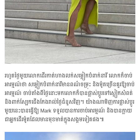
រហូតថ្ងៃមួយលោកដើរកាត់ហាងលក់សម្លៀកបំពាក់នារី លោកក៏ចាប់
អារម្មណ៍ថា សម្លៀកបំពាក់នារីមានពណ៌ចម្រុះ និងម៉ូតច្រើនគួរឱ្យចាប់
អារម្មណ៍ ចាប់តាំងពីថ្ងៃនោះមកលោកក៏បានផ្លាស់ប្តូរទៅស្លៀកសំពត់
និងពាក់ស្បែកជើងកែងរាល់ថ្ងៃជំនួសវិញ។ យ៉ាងណាមិញការផ្លាស់ប្តូរ
មួយនេះបានធ្វើឱ្យ Mark ទទួលបានការចាប់អារម្មណ៍ និងបានក្លាយ
ជាអ្នកដើរម៉ូតដែលមានមុខមាត់ក្នុងសង្គមទៀតផង៕