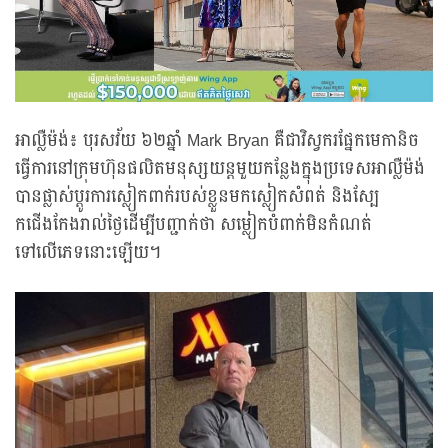
អាល្លឺម៉ង់៖ បុរសវ័យ ៦២ឆ្នាំ Mark Bryan គឺជាវិស្វករផ្នែកមេកានិច
ធ្វើការនៅក្រុមហ៊ុនផលិតមនុស្សយន្តមួយកន្លែងក្នុងប្រទេសអាល្លឺម៉ង់
បានផ្លាស់ប្តូរការស្លៀកពាក់របស់ខ្លួនមកស្លៀកសំពត់ និងស្បែ
កជើងកែងរាល់ថ្ងៃដើម្បីបញ្ជាក់ថា សម្លៀកបំពាក់មិនកំណត់
ទៅលើភេទនោះឡើយ។