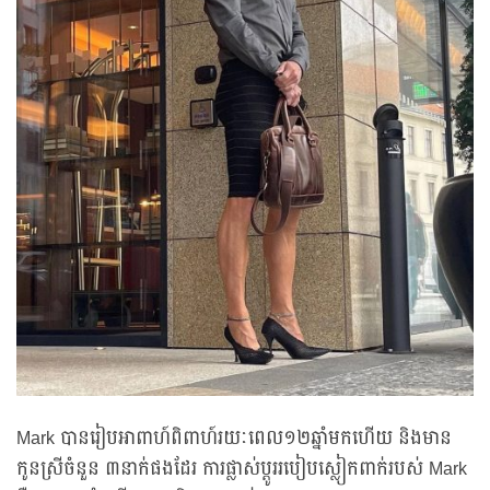
Mark បានរៀបអាពាហ៍ពិពាហ៍រយៈពេល១២ឆ្នាំមកហើយ និងមាន
កូនស្រីចំនួន ៣នាក់ផងដែរ ការផ្លាស់ប្តូររបៀបស្លៀកពាក់របស់ Mark