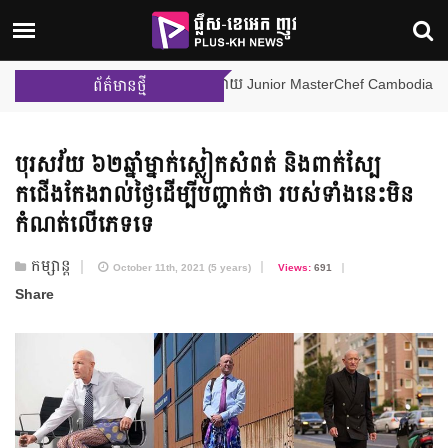
ម៉ីលីង និង នីហឫទ័យ នឹងក្លាយជា Te
ព័ត៌មានថ្មី
បុរសវ័យ ៦២ឆ្នាំ​ម្នាក់​ស្លៀកសំពត់ និង​ពាក់ស្បែ
កជើងកែង​រាល់ថ្ងៃ​ដើម្បី​បញ្ជាក់ថា របស់​ទាំងនេះ​មិន
កំណត់​លើ​ភេទទេ
កម្សាន្ត
October 11th, 2021 (5 years)
Views:
691
Share