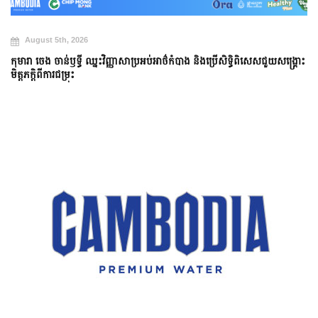
August 5th, 2026
កុមារា ចេង ចាន់ឫទ្ធី ឈ្នះវិញ្ញាសាប្រអប់អាថ៌កំបាង និងប្រើសិទ្ធិពិសេសជួយសង្គ្រោះ
មិត្តភក្តិពីការជម្រុះ