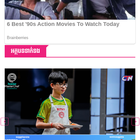
អត្ថបទទាក់ទង