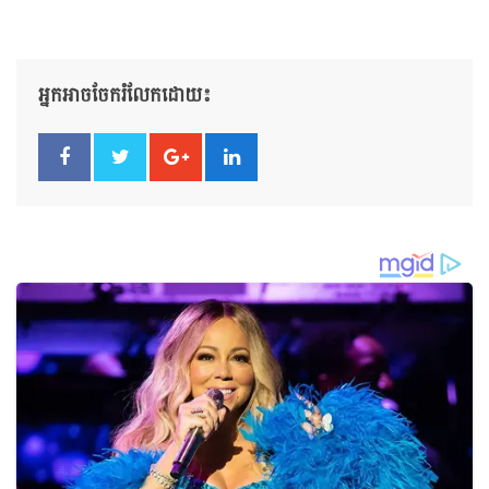
អ្នកអាចចែករំលែកដោយ៖