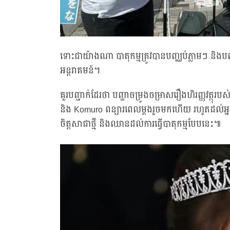
ទោះជាយ៉ាងណា បាតុកម្មត្រូវបានបញ្ឈប់ភ្លាមៗ និងបញ
អន្តរាគមន៍។
គួរបញ្ជាក់ដែរថា បញ្ហាចម្រូងចម្រាសរឿងហិរញ្ញវត្ថុរ
និង Komuro ពន្យារពេលម្តងរួចមកហើយ រហូតដល់អ្នក
ចិត្តសាជាថ្មី និងឈានដល់ការធ្វើបាតុកម្មបែបនេះ៕