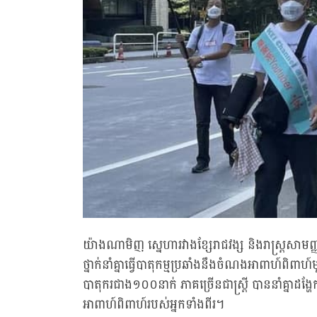
យ៉ាងណាមិញ ស្នេហារវាងខ្សែរាជវង្ស និងរាស្ត្រសា
ថ្នាក់នាំគ្នាធ្វើបាតុកម្មប្រឆាំងនឹងចំណងអាពាហ៍ពិព
បាតុករជាង១០០នាក់ ភាគច្រើនជាស្ត្រី បាននាំគ្នាដង្ហែក្បួ
អាពាហ៍ពិពាហ៍របស់អ្នកទាំងពីរ។