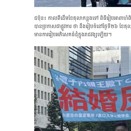
ជប៉ុន៖ កាលពីដើមខែតុលាកន្លងទៅ ពិធីរៀបអាពាហ៍
បានប្រកាសជាផ្លូវការ ថា នឹងរៀបចំនៅថ្ងៃទី២៦ ខែតុ
មានការរៀបអភិសេកធំដុំក្នុងរាជវង្សឡើយ។