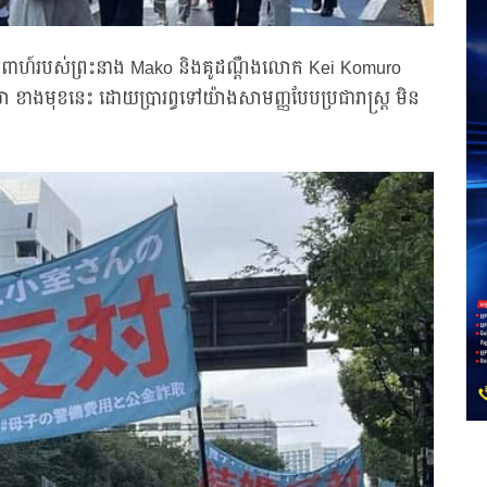
ពិពាហ៍របស់ព្រះនាង Mako និងគូដណ្តឹងលោក Kei Komuro
លា ខាងមុខនេះ ដោយប្រារព្ធទៅយ៉ាងសាមញ្ញបែបប្រជារាស្ត្រ មិន