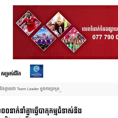
សម្រស់ជីវិត
ឹងក្លាយជា Team Leader ក្នុងការប្រកួតជាក្រុមលើកដំបូង ក្នុងកម្មវិធី Junio
ក់​នាំគ្នា​ធ្វើ​បាតុកម្ម​ជំទាស់នឹង​