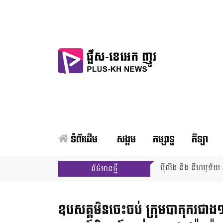
ទំព័រដើម
សង្គម
កម្សាន្ត
កីឡា
ម៉ីលីង និង នីហឫទ័យ ន
ព័ត៌មានថ្មី
ឧបសគ្គ​មិនចេះចប់ ក្រុមបាតុករ​ជាង១០០នា