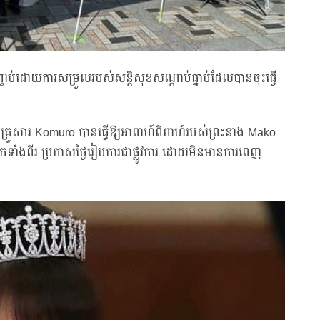
្ចប់ដោយការសម្រួលរបស់សន្តិសុខសណ្តាប់ធ្នាប់ដែលបានចុះធ្វើ
បស់គ្រួសារ Komuro បានធ្វើឱ្យអាពាហ៍ពិពាហ៍របស់ព្រះនាង Mako
ទាំងពីរ ប្រកាសថ្ងៃរៀបការជាផ្លូវការ ដោយមិនមានការពេញ