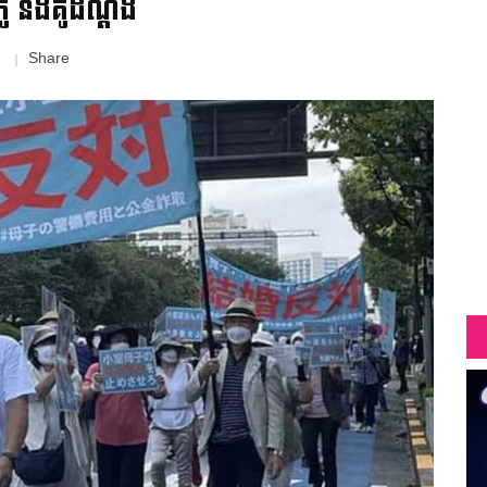
ូ និង​គូដណ្តឹង
Share