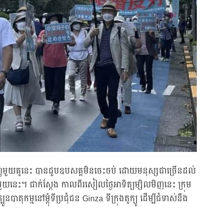
មញ្ញមួយគូនេះ បានជួបឧបសគ្គមិនចេះចប់ ដោយមនុស្សជាច្រើនដល់
ាហ៍មួយនេះ។ ជាក់ស្តែង កាលពីរសៀលថ្ងៃអាទិត្យម្សិលមិញនេះ ក្រុម
នបាតុកម្មនៅម្តុំទីប្រជុំជន Ginza ទីក្រុងតូក្យូ ដើម្បីជំទាស់នឹង