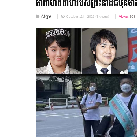
អាពាហ៍ពិពាហ៍​របស់​ព្រះនាងជប៉ុន​ម៉ាក
សង្គម
October 11th, 2021 (5 years)
Views:
398