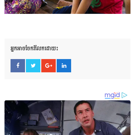
អ្នកអាចចែករំលែកដោយ៖