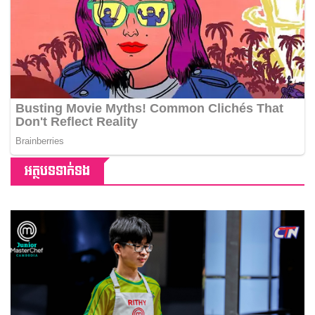
អត្ថបទទាក់ទង