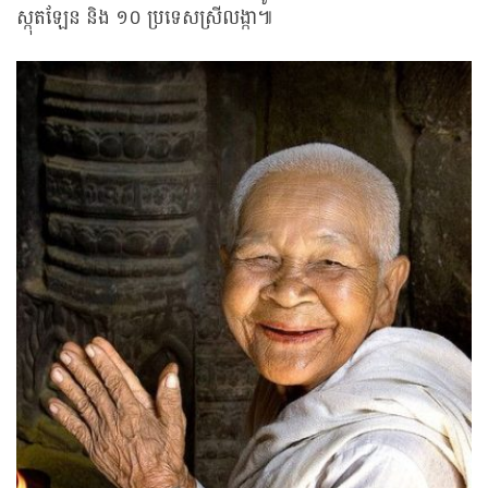
ស្កុតឡែន និង ១០ ប្រទេសស្រីលង្កា៕