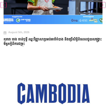
August 5th, 2026
កុមារា ចេង ចាន់ឫទ្ធី ឈ្នះវិញ្ញាសាប្រអប់អាថ៌កំបាង និងប្រើសិទ្ធិពិសេសជួយសង្គ្រោះ
មិត្តភក្តិពីការជម្រុះ