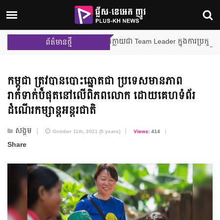
ម៉ីលីង និង នីហឫទ័យ នឹងក្លាយជា Team Leader ក្នុងការប្រកួតជាក្រុមលើកដំបូ
ព័ត៌មានថ្មី
កម្ពុជា ត្រូវបាន​បោះឆ្នោត​ជា ប្រទេស​មាន​ភាព​
រាក់ទាក់​បំផុត​នៅលើ​ពិភពលោក ដោយ​គេហទំព័រ​
ដំណើរ​កម្សាន្ត​អន្តរជាតិ
សង្គម
October 11th, 2021 (5 years)
Views:
414
Share