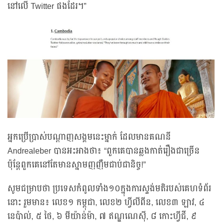
នៅលើ Twitter ផងដែរ។”
អ្នកប្រើប្រាស់បណ្ដាញសង្គមនេះម្នាក់ ដែលមានគណនី
Andrealeber បានអះអាងថា៖ “ពួកគេបានឆ្លងកាត់រឿងជាច្រើន
ប៉ុន្តែពួកគេនៅតែមានស្នាមញញឹមជាប់ជានិច្ច!”
សូមជម្រាបថា ប្រទេសកំពូលទាំង១០ក្នុងការស្ទង់មតិរបស់គេហទំព័រ
នោះ រួមមាន៖ លេខ១ កម្ពុជា, លេខ២ ហ្វីលីពីន, លេខ៣ ឡាវ, ៤
នេប៉ាល់, ៥ ថៃ, ៦ មីយ៉ាន់ម៉ា, ៧ ឥណ្ឌូណេស៊ី, ៨ កោះហ្វីជី, ៩