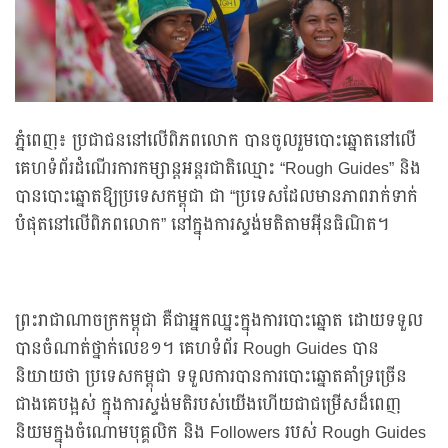
ភ្នំពេញ៖ ប្រជាជននៅលើពិភពលោក បានចូលរួមបោះឆ្នោតនៅលើ
គេហទំព័រដំណើរការកម្សាន្តអន្តរជាតិឈ្មោះ “Rough Guides” និង
បានបោះឆ្នោតឱ្យប្រទេសកម្ពុជា ជា “ប្រទេសដែលមានភាពរាក់ទាក់
បំផុតនៅលើពិភពលោក” នៅក្នុងការស្ទង់មតិតាមអ៊ីនធិណិត។
ព្រះរាជាណាចក្រកម្ពុជា គឺជាអ្នកឈ្នះក្នុងការបោះឆ្នោត ដោយទទួល
បានចំណាត់ថ្នាក់លេខ១។ គេហទំព័រ Rough Guides បាន
និយាយថា ប្រទេសកម្ពុជា ទទួលការបានការបោះឆ្នោតគាំទ្រច្រើន
ជាងគេបង្អស់ ក្នុងការស្ទង់មតិរបស់យើងហើយជាជម្រើសដ៏ពេញ
និយមក្នុងចំណោមបុគ្គលិក និង Followers របស់ Rough Guides