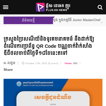
 ក្នុងការប្រកួតជាក្រុមលើកដំបូង ក្នុងកម្មវិធី Junior MasterChef Cambodia
ព័ត៌មានថ្មី
ក្រសួងប្រៃសណីយ៍​និង​ទូរគមនាគមន៍ នឹង​ដាក់ឱ្យ​
ដំណើរការ​ប្រព័ន្ធ QR Code បណ្ណចាក់វ៉ាក់សាំង​
ឌីជីថល​ចាប់ពី​ថ្ងៃទី១៨​ខែនេះតទៅ
សង្គម
October 17th, 2021 (5 years)
Views:
393
Share