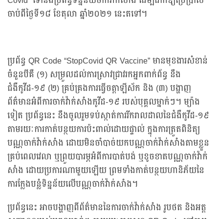
Covid” ទៅនឹងប្រព័ន្ធទិន្នន័យចាក់វ៉ាក់សាំង ដើម្បីដាក់ឱ្យប្រើប្រាស់
ចាប់ពីថ្ងៃទី១៨ ខែតុលា ឆ្នាំ២០២១ នេះតទៅ។
ប្រព័ន្ធ QR Code “StopCovid QR Vaccine” មានមុខងារសំខាន់
ចំនួនបីគឺ (១) សម្រួលដល់ការស្រាវជ្រាវរកអ្នកពាក់ព័ន្ធ នឹង
ជំងឺកូវីដ-១៩ (២) គ្រប់គ្រងការធ្វើចត្តាឡីស័ក និង (៣) បង្ហាញ
ព័ត៌មានអំពីការចាក់វ៉ាក់សាំងកូវីដ-១៩ របស់បុគ្គលម្នាក់ៗ។ ម្យ៉ាង
ទៀត ប្រព័ន្ធនេះ នឹងចូលរួមទប់ស្កាត់ការរីករាលដាលនៃជំងឺកូវីដ-១៩
តាមរយៈការកាត់បន្ថយការប៉ះពាល់ដោយផ្ទាល់ ក្នុងការត្រួតពិនិត្យ
បណ្ណចាក់វ៉ាក់សាំង ដោយមិនចាំបាច់យកបណ្ណចាក់វ៉ាក់សាំងតាមខ្លួន
គ្រប់ពេលវេលា ឬព្រួយបារម្ភអំពីការបាត់បង់ ឬខូចខាតបណ្ណចាក់វ៉ាក់
សាំង ដោយប្រការណាមួយឡើយ ព្រមទាំងកាត់បន្ថយហានិភ័យនៃ
ការក្លែងបន្លំទិន្នន័យលើបណ្ណចាក់វ៉ាក់សាំង។
ប្រព័ន្ធនេះ អាចបង្ហាញពីព័ត៌មាននៃការចាក់វ៉ាក់សាំង រូបថត និងអត្ត