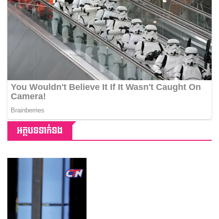
អត្ថបទទាក់ទង