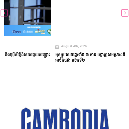
August 4th, 2026
ះ
មុខម្ហូបលេចធ្លោទាំង ៣ ចាន បង្ហាញសមត្ថភាពដ៏អស្ចារ្យក្នុងវិញ្ញាសាប្រអប់
អាថ៌កំបាំង លើកទី២