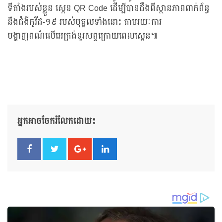
ទីតាំងរបស់ខ្លួន ស្កេន QR Code ដើម្បីបានដឹងពីស្ថានភាពពាក់ព័ន្ធ
នឹងជំងឺកូវីដ-១៩ របស់បុគ្គលទាំងនោះ តាមរយៈការ
បង្ហាញពណ៌លើអេក្រង់ទូរសព្ទក្រោយពេលស្កេន៕
អ្នកអាចចែករំលែកដោយ៖