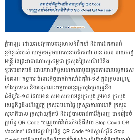
ភ្នំពេញ៖ ដោយអនុវត្តតាមអនុសាសន៍ដឹកនាំ និងការឯកភាពដ៏
ខ្ពង់ខ្ពស់របស់ សម្តេចអគ្គមហាសេនាបតីតេជោ ហ៊ុន សែន នាយករដ្ឋ
មន្ត្រី នៃព្រះរាជាណាចក្រកម្ពុជា ក្រសួងប្រៃសណីយ៍និង
ទូរគមនាគមន៍ ដោយមានកិច្ចសហការជាមួយក្រុមការងារបច្ចេកទេស
នៃគណៈកម្មការ ចំពោះកិច្ចចាក់វ៉ាក់សាំងកូវីដ-១៩ ក្នុងក្របខណ្ឌទូ
ទាំងប្រទេស និងអនុគណៈកម្មការអន្តរក្រសួងប្រយុទ្ធនឹង
ជំងឺកូវីដ-១៩ ដែលមាន សមាសភាពអន្តរក្រសួង រួមមាន ក្រសួង
សេដ្ឋកិច្ចនិងហិរញ្ញវត្ថុ ក្រសួងមហាផ្ទៃ ក្រសួងការពារជាតិ ក្រសួង
សុខាភិបាល ក្រសួងយុត្តិធម៌ និងរដ្ឋបាលរាជធានីភ្នំពេញ បានរៀបចំ
ប្រព័ន្ធ QR Code “បណ្ណចាក់វ៉ាក់សាំងឌីជីថល Stop Covid QR
Vaccine” ដោយតភ្ជាប់ប្រព័ន្ធ QR Code “ទប់ស្កាត់កូវីដ Stop