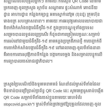
សញ្ញាណរបស់បុគ្គលម្នាក់ៗ តាមរយៈការស្កេន QR Code នៅតាម
ច្រកចេញ-ចូលក្រសួង ស្ថាប័ន សណ្ឋាគារ ផ្ទះសំណាក់ ភោជនីយ
ដ្ឋាន អាហារដ្ឋាន កន្លែងកម្សាន្ត អគារស្នាក់នៅរួម (ខុនដូ) ក្រុមហ៊ុន
រោងចក្រ សហគ្រាសនានា។ តាមរយៈការអនុវត្តគោលនយោបាយជា
តិចាក់វ៉ាក់សាំងបង្ការជំងឺកូវីដ-១៩ ក្នុងក្របខណ្ឌទូទាំងប្រទេស
សម្រេចបានលទ្ធផលល្អប្រសើរ ក៏ដូចជាការត្រៀមលក្ខណៈសម្រាប់
ការរស់នៅជាមួយជំងឺកូវីដ-១៩ តាមគន្លងប្រក្រតីភាពថ្មី ការបញ្ជាក់ពី
ការចាក់វ៉ាក់សាំងបង្ការជំងឺកូវីដ-១៩ នៅពេលចេញ-ចូលទីតាំងនានា
គឺអាចការពារសុវត្ថិភាពទីកន្លែង បង្ការការចម្លង និងសម្រាលបន្ទុកលើ
ការព្យាបាលរបស់រាជរដ្ឋាភិបាល។
ក្រសួងប្រៃសណីយ៍និងទូរគមនាគមន៍ ណែនាំដល់ម្ចាស់ទីតាំងដែល
មិនទាន់បានប្រើប្រាស់ប្រព័ន្ធ QR Code នេះ សូមមេត្តារួសរាន់បង្កើត
QR Code សម្រាប់ទីតាំងរបស់ខ្លួនតាមរយៈគេហទំព័រ
stopcovid.gov.kh។ ម្ចាស់ទីតាំងត្រូវតម្រូវឱ្យបុគ្គលដែលចេញ-ចូល