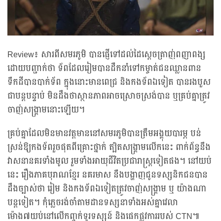
Review៖ សារពីសមរភូមិ បានផ្ញើទៅដល់ដៃស្តេចត្រាញ់ពញាពង្ស
ដោយបញ្ជាក់ថា ទ័ពដែលរៀមបានដឹកនាំទៅកម្ចាត់ជនឈ្លានពាន
ទឹកដីបានបាក់ទ័ព ក្នុងនោះមានពេជ្រ និងកងទ័ពឯទៀត បានរងបួស
ជាបន្តបន្ទាប់ មិនដឹងថាស្ថានភាពអាចស្រោចស្រង់បាន ឬគ្រប់គ្នាត្រូវ
ចាញ់សង្គ្រាមនោះឡើយ។
គ្រប់គ្នាដែលមិនមានវត្តមាននៅសមរភូមិបានត្រឹមអង្គុយបារម្ភ បន់
ស្រន់ឱ្យកងទ័ពរួចផុតពីគ្រោះថ្នាក់ ត្បិតសង្គ្រាមលើកនេះ ពាក់ព័ន្ធនឹង
វាសនានគរទាំងមូល រួមទាំងអាយុជីវិតប្រជារាស្ត្រទៀតផង។ នៅយប់
នេះ រឿងភាគបុរាណខ្មែរ នគរមាស នឹងបង្ហាញជូនទស្សនិកជនបាន
ដឹងច្បាស់ថា រៀម និងកងទ័ពឯទៀតត្រូវចាញ់សង្គ្រាម ឬ យ៉ាងណា
បន្តទៀត។ កុំភ្លេចរង់ចាំតាមដានទស្សនាទាំងអស់គ្នាវេលា
ម៉ោង៧យប់នៅលើកញ្ចក់ទូរទស្សន៍ និងផេកផ្លូវការរបស់ CTN៕