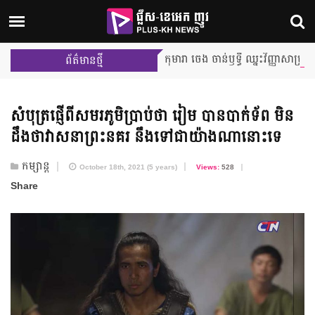
កុមារា ចេង ចាន់ឫទ្ធី ឈ្នះវិញ្ញាសាប្រអប់អាថ៌កំបាង 
ព័ត៌មានថ្មី
សំបុត្រ​ផ្ញើពី​សមរភូមិ​ប្រាប់ថា រៀម បានបាក់ទ័ព មិន
ដឹងថា​វាសនា​ព្រះនគរ នឹង​ទៅជា​យ៉ាងណា​នោះទេ
កម្សាន្ត
October 18th, 2021 (5 years)
Views:
528
Share