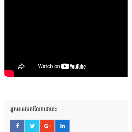
អ្នកអាចចែករំលែកដោយ៖