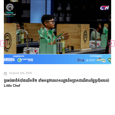
August 3rd, 2026
ប្រអប់អាថ៌កំបាំងលើកទី២ នាំមកនូវការសាកល្បងពិតប្រាកដលើភាពច្នៃប្រឌិតរបស់
Little Chef