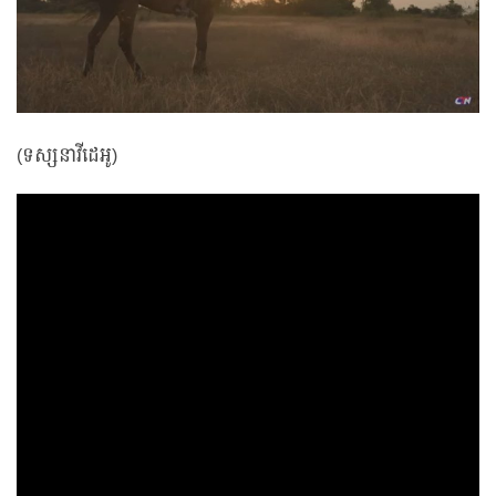
(ទស្សនាវីដេអូ)