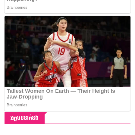
អត្ថបទទាក់ទង