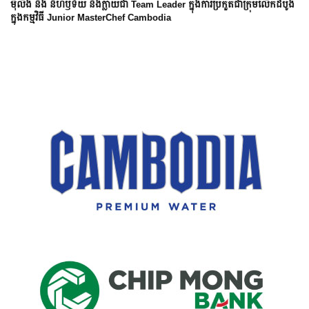
ម៉ីលីង និង នីហឫទ័យ នឹងក្លាយជា Team Leader ក្នុងការប្រកួតជាក្រុមលើកដំបូង
ក្នុងកម្មវិធី Junior MasterChef Cambodia