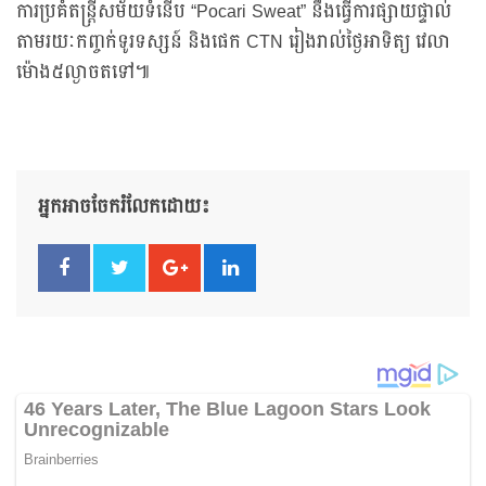
ការប្រគំតន្ត្រីសម័យទំនើប “Pocari Sweat” នឹងធ្វើការផ្សាយផ្ទាល់
តាមរយៈកញ្ចក់ទូរទស្សន៍ និងផេក CTN រៀងរាល់ថ្ងៃអាទិត្យ វេលា
ម៉ោង៥ល្ងាចតទៅ៕
អ្នកអាចចែករំលែកដោយ៖