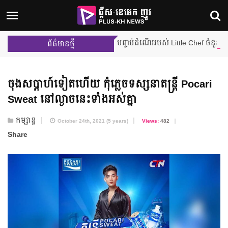
ការប្រកួតជម្រុះលើកដំបូង បញ្ចប់ដំណើររបស់ Little Chef ចំនួន ២ រូប ពីផ្ទះ
ព័ត៌មានថ្មី
ចុងសប្តាហ៍​ទៀតហើយ កុំភ្លេច​ទស្សនាតន្ត្រី Pocari
Sweat នៅ​ល្ងាចនេះ​ទាំងអស់គ្នា
កម្សាន្ត
October 24th, 2021 (5 years)
Views:
482
Share