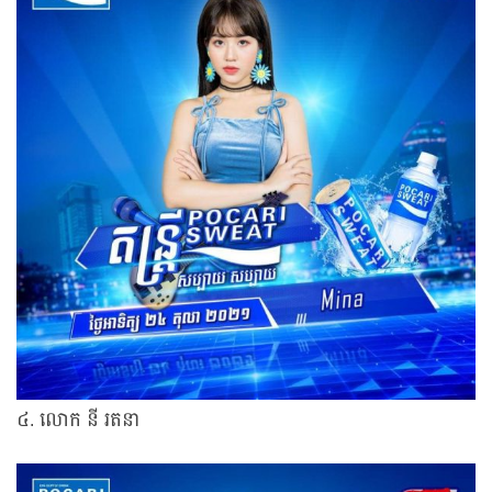
៤. លោក នី រតនា