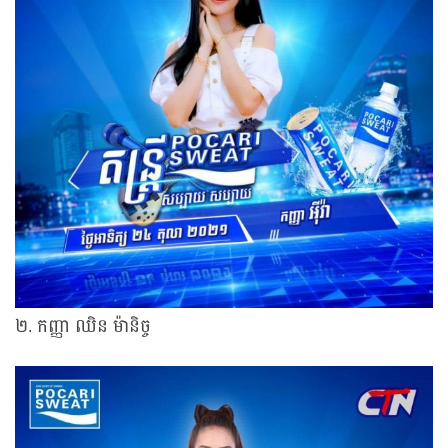
២. កញ្ញា ឈិន ម៉ានិច្ច