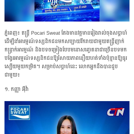
ភ្នំពេញ៖ តន្ត្រី Pocari Sweat តែងមានវត្តមានរៀងរាល់ចុងសប្តាហ៍
ដើម្បីនាំអារម្មណ៍ទស្សនិកជនមកសប្បាយរីករាយជាមួយតន្ត្រីញាក់
កន្ត្រាក់អារម្មណ៍ និងបទចម្រៀងបែបមនោសញ្ចេតនាជាច្រើនបទមក
បង្វែរអារម្មណ៍ទស្សនិកជនឱ្យរំសាយភាពនឿយហត់ទាំងប៉ុន្មានឱ្យធូរ
ស្បើយមួយកម្រិត។ សម្រាប់សប្តាហ៍នេះ លោកអ្នកនឹងបានជួប
ជាមួយ៖
១. កញ្ញា អ៊ីវ៉ា