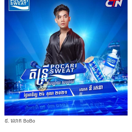
៥. លោក BoBo