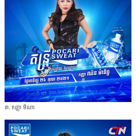
៣. កញ្ញា មីណា