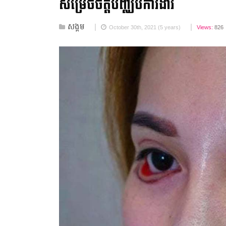
សម្រេចចិត្ត​បញ្ឈប់​ការងារ
សង្គម
October 30th, 2021 (5 years)
Views:
826