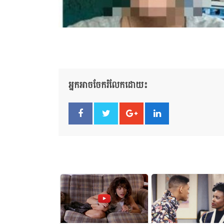
អ្នកអាចចែករំលែកដោយ៖