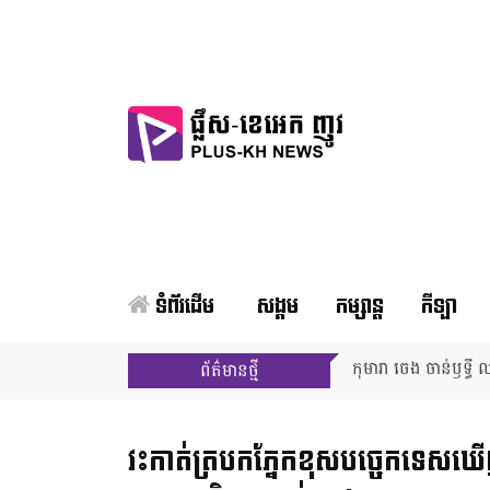
ទំព័រដើម
សង្គម
កម្សាន្ត
កីឡា
កុមារា ចេង ចាន់ឫទ្ធី ឈ
ព័ត៌មានថ្មី
វះកាត់​ត្របកភ្នែក​ខុសបច្ចេកទេស​ឃើញហើ