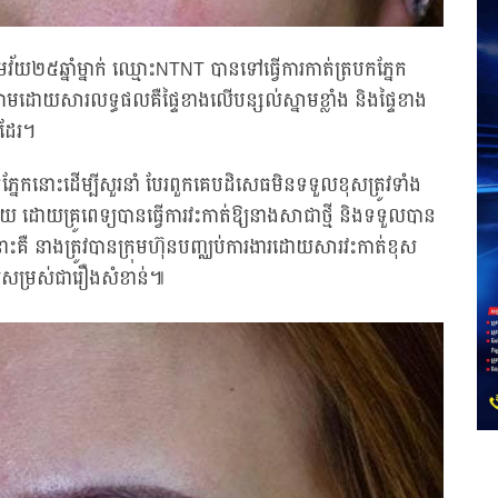
យ២៥ឆ្នាំម្នាក់ ឈ្មោះNTNT បានទៅធ្វើការកាត់ត្របកភ្នែក
ួតឈាមដោយសារលទ្ធផលគឺផ្ទៃខាងលើបន្សល់ស្នាមខ្លាំង និងផ្ទៃខាង
ដែរ។
ោះដើម្បីសួរនាំ បែរពួកគេបដិសេធមិនទទួលខុសត្រូវទាំង
ួយ ដោយគ្រូពេទ្យបានធ្វើការវះកាត់ឱ្យនាងសាជាថ្មី និងទទួលបាន
ោះគឺ នាងត្រូវបានក្រុមហ៊ុនបញ្ឈប់ការងារដោយសារវះកាត់ខុស
រសម្រស់ជារឿងសំខាន់៕