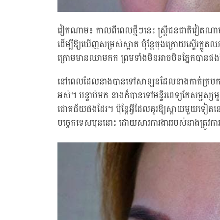
វៀតណាម៖ កាលពីពេលថ្មីៗនេះ ស្ត្រីជនជាតិវៀតណាមវ័
ដើម្បីឱ្យឃើញសម្រស់ស្អាត ប៉ុន្តែចុងក្រោយស្ទើរក្អ
ក្រោមមានឈាមកក ព្រមទាំងមិនអាចបិទភ្នែកបានផង
នៅពេលដែលនាងបានទៅសាឡនដែលនាងកាត់ត្របកភ្នែកន
អស់។ បន្ទាប់មក នាងក៏បានទៅមន្ទីរពេទ្យកែសម្ជស្សម
ជោគជ័យផងដែរ។ ប៉ុន្តែអ្វីដែលគួរឱ្យស្តាយមួយទៀតន
បច្ចេកទេសមុននោះ ដោយសារការងាររបស់នាងត្រូវកា