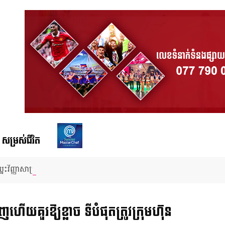
សម្រស់ជីវិត
្នះវិញ្ញាសាប្រអប់អាថ៌កំបាង និងប្រើសិទ្ធិពិសេសជួយសង្គ្រោះមិត្តភក្តិពីការជម្រុះ
យ​គួរឱ្យខ្លាច ទីបំផុត​ត្រូវ​ក្រុមហ៊ុន​