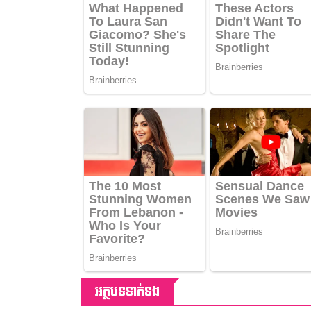
អត្ថបទទាក់ទង