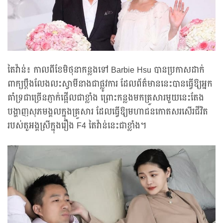
​តៃវ៉ាន់៖ កាលពីខែមិថុនាកន្លងទៅ Barbie Hsu បានប្រកាសដាក់
ពាក្យប្តឹងលែងលះស្វាមីនាងជាផ្លូវការ ដែលព័ត៌មាននេះបានធ្វើឱ្យអ្នក
គាំទ្រជាច្រើនភ្ញាក់ផ្អើលជាខ្លាំង ព្រោះកន្លងមកគ្រួសារមួយនេះតែង
បង្ហាញសុភមង្គលក្នុងគ្រួសារ ដែលធ្វើឱ្យមហាជនកោតសរសើរជីវិត
របស់តួអង្គស្រីក្នុងរឿង F4 តៃវ៉ាន់នេះជាខ្លាំង។