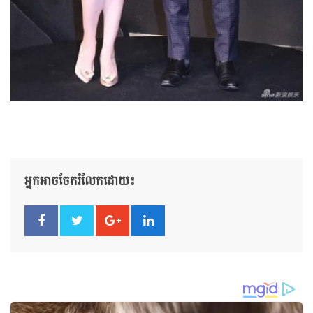
អ្នកអាចចែករំលែកដោយ៖