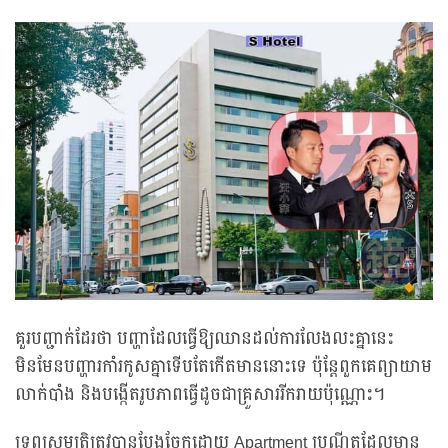
គួរបញ្ជាក់ដែរថា បញ្ហាដែលធ្វើឱ្យឈានដល់ការលែងលះគ្នានេះ
មិនមែនបញ្ហារកាំរកូសគ្នាទើបតែកើតមាននោះទេ ប៉ុន្តែពួកគេព្យាយាម
លាក់បាំង និងបង្កើតរូបភាពធ្វើដូចជាគ្រួសាររីករាយប៉ុណ្ណោះ។
ទ្រព្យសម្បត្តិត្រូវបានបែងចែកដោយ Apartment ប្រណីតដែលមាន