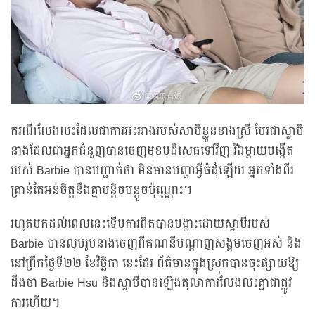
ករណីលែងលះដែលជាការអះអាងរបស់សាមីខ្លួនខាងស្រី បែរជាស្វាមី
នាងដែលជាអ្នកជំនួញបានចេញមុខបដិសេធទៅវិញ រីឯម្តាយបង្កើត
របស់ Barbie បានបញ្ជាក់ថា មិនមានបញ្ហាអ្វីធំដុំឡើយ អ្នកទាំងពីរ
គ្រាន់តែអន់ចិត្តនឹងគ្នាបន្តិចបន្តួចប៉ុណ្ណោះ។
រហូតមកដល់ពេលនេះទើបការពិតបានបង្ហាះដោយស្វាមីរបស់
Barbie បានលុបរូបនាងចេញពីគណនីបណ្តាញសង្គមចេញអស់ និង
នៅព្រឹកថ្ងៃទី២២ ខែវិច្ឆិកា នេះដែរ ព័ត៌មានក្នុងស្រុកបានចុះផ្សាយឱ្យ
ដឹងថា Barbie Hsu និងស្វាមីបានឡើងតុលាការលែងលះគ្នាជាផ្លូវ
ការហើយ។