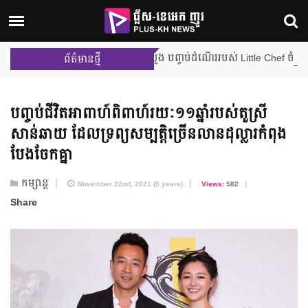
ការប្រកួតជម្រុះលើកដំបូង បញ្ចប់ដំណើររបស់ Little Chef ចំនួន ២ រូប ពីផ្
ព័ត៌មានថ្មី
បញ្ចប់​ជីវិត​អាពាហ៍ពិពាហ៍​រយៈ១១ឆ្នាំ​របស់​តួស្រី​
សាន់ឆាយ ដែលទ្រព្យសម្បត្តិ​ច្រើន​លានដុល្លារ​កំពុង​
បែងចែកគ្នា
កម្សាន្ត
November 22nd, 2021 (5 years)
Views:
582
Share