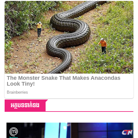
អត្ថបទទាក់ទង