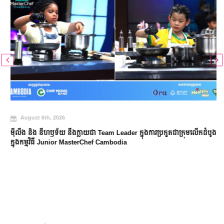
August 6th, 2026
ម៉ីលីង និង នីហឫទ័យ នឹងក្លាយជា Team Leader ក្នុងការប្រកួតជាក្រុមលើកដំបូង
ក្នុងកម្មវិធី Junior MasterChef Cambodia