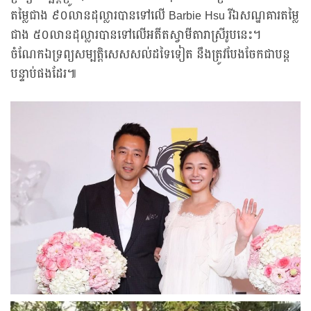
តម្លៃជាង ៩០លានដុល្លារបានទៅលើ Barbie Hsu រីឯសណ្ឋគារតម្លៃ
ជាង ៥០លានដុល្លារបានទៅលើអតីតស្វាមីតារាស្រីរូបនេះ។
ចំណែកឯទ្រព្យសម្បត្តិសេសសល់ដទៃទៀត នឹងត្រូវបែងចែកជាបន្ត
បន្ទាប់ផងដែរ៕