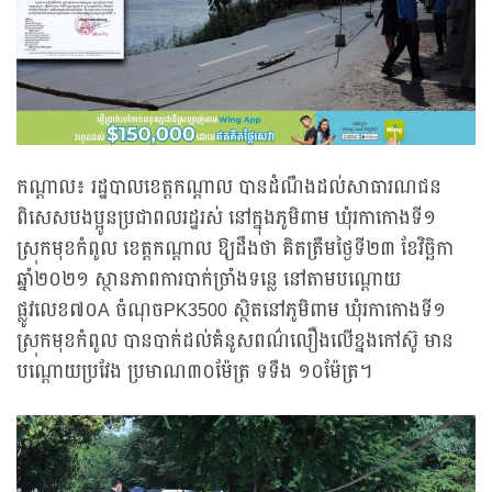
កណ្ដាល៖ រដ្ឋបាលខេត្តកណ្តាល បានដំណឹងដល់សាធារណជន
ពិសេសបងប្អូនប្រជាពលរដ្ឋរស់ នៅក្នុងភូមិពាម ឃុំរកាកោងទី១
ស្រុកមុខកំពូល ខេត្តកណ្តាល ឱ្យដឹងថា គិតត្រឹមថ្ងៃទី២៣ ខែវិច្ឆិកា
ឆ្នាំ២០២១ ស្ថានភាពការបាក់ច្រាំងទន្លេ នៅតាមបណ្ដោយ
ផ្លូវលេខ៧០A ចំណុចPK3500 ស្ថិតនៅភូមិពាម ឃុំរកាកោងទី១
ស្រុកមុខកំពូល បានបាក់ដល់គំនូសពណ៌លឿងលើខ្នងកៅស៊ូ មាន
បណ្តោយប្រវែង ប្រមាណ៣០ម៉ែត្រ ទទឹង ១០ម៉ែត្រ។