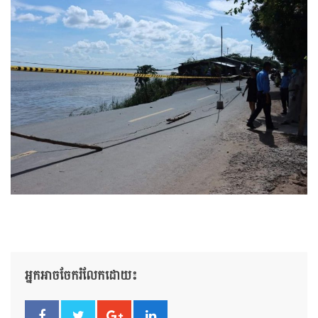
អ្នកអាចចែករំលែកដោយ៖