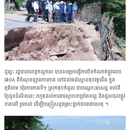
ដូច្នេះ រដ្ឋបាលខេត្តកណ្តាល បានសម្រេចធ្វើការបិទកំណាត់ផ្លូវលេខ
៧០A ពីចំណុចផ្សាររកាកោង ទៅដល់គល់ស្ពានមុខវត្តជើង ក្នុង
ភូមិពាម ឃុំរកាកោងទី១ ស្រុកមុខកំពូល ជាបណ្តោះអាសន្ន ចាប់ពី
ថ្ងៃជូនដំណឹងនេះ រហូតដល់ការងារស្ថាបនាច្រាំងទន្លេ និងជួសជុលផ្លូវ
ខាងលើ រួចរាល់ ដើម្បីបញ្ចៀសនូវគ្រោះថ្នាក់ជាយថាហេតុ ។