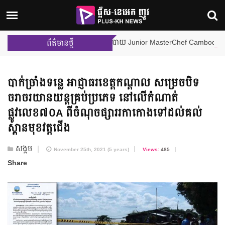
ណើររបស់ Little Chef ចំនួន ២ រូប ពីផ្ទះបាយ Junior MasterChef Cambodia
ព័ត៌មានថ្មី
បាក់ច្រាំង​ទន្លេ អាជ្ញាធរ​ខេត្តកណ្ដាល សម្រេច​បិទ​
ចរាចរ​យានយន្ត​គ្រប់ប្រភេទ នៅលើ​កំណាត់​
ផ្លូវលេខ៧០A ពីចំណុចផ្សារ​រកាកោង​ទៅដល់​គល់
ស្ពាន​មុខវត្តជើង
សង្គម
November 25th, 2021 (5 years)
Views:
485
Share