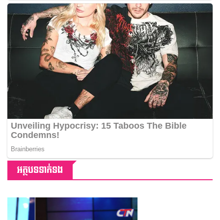
អត្ថបទទាក់ទង