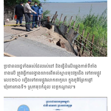
ប្រជាពលរដ្ឋទាំងអស់ដែលរស់នៅ និងធ្វើដំណើរឆ្លងកាត់ទីតាំង
ខាងលើ ត្រូវធ្វើការពង្វាងចរាចរពីគល់ស្ពានមុខវត្តជើង ទៅតាមផ្លូវ
លេខ២៦០ ឡើងទៅតាមផ្លូវលោកតាកូហេ ក្នុងភូមិព្រែកផ្តៅ
ឃុំរកាកោងទី១ ស្រុកមុខកំពូល ខេត្តកណ្តាល៕