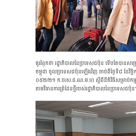
គួររំឭកថា រដ្ឋាភិបាលនៃប្រទេសជប៉ុន ទើបតែបានសម្
កម្ពុជា ចូលប្រទេសជប៉ុនឡើងវិញ ចាប់ពីថ្ងៃទី៨ ខែវ
០៥២/២១ ក.ប/ស.ជ.ណ.ម.ហ ស្តីពីនីតិវិធីសម្រាប់កម្ម
តាមវិធានការព្រំដែនថ្មីរបស់រដ្ឋាភិបាលនៃប្រទេសជប៉ុ