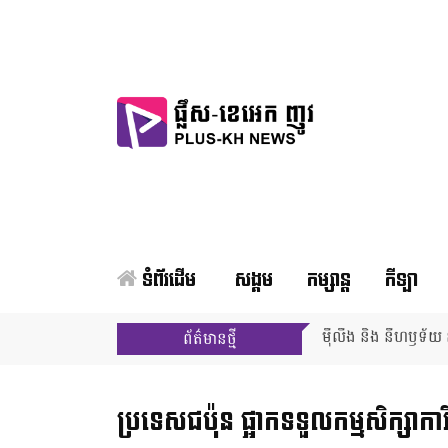
ទំព័រដើម
សង្គម
កម្សាន្ត
កីឡា
ម៉ីលីង និង នីហឫទ័យ ន
ព័ត៌មានថ្មី
ប្រទេសជប៉ុន ផ្អាក​ទទួល​កម្មសិក្សាក