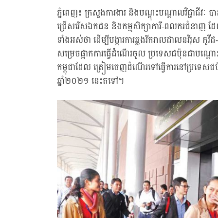
ភ្នំពេញ៖ ក្រសួងការងារ និងបណ្តុះបណ្តាលវិជ្ជាជីវៈ
ជ្រើសរើសឯកជន និងកម្មសិក្សាការី-ពលករជំនាញ ដែល
ទាំងអស់ថា ដើម្បីបង្ការការឆ្លងរីករាលដាលនវីរុស កូវីដ
សម្រេចផ្អាកការធ្វើដំណើរចូល ប្រទេសជប៉ុនជាបណ្តោះអ
កម្ពុជាដែល ត្រៀមចេញដំណើរទៅធ្វើការនៅប្រទេសជប៉ុ
ឆ្នាំ២០២១ នេះតទៅ។