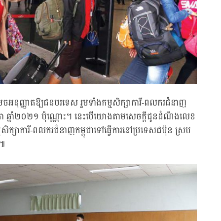
រេចអនុញ្ញាតឱ្យជនបរទេស រួមទាំងកម្មសិក្សាការី-ពលករជំនាញ
ិច្ឆិកា ឆ្នាំ២០២១ ប៉ុណ្ណោះ។ នេះបើយោងតាមសេចក្ដីជូនដំណឹងលេខ
សិក្សាការី-ពលករជំនាញកម្ពុជាទៅធ្វើការនៅប្រទេសជប៉ុន ស្រប
ន៕