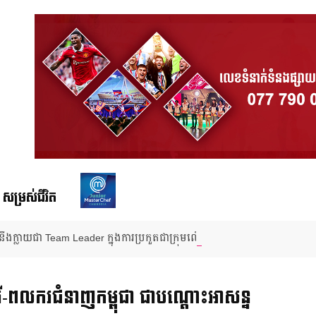
សម្រស់ជីវិត
ឹងក្លាយជា Team Leader ក្នុងការប្រកួតជាក្រុមលើកដំបូង ក្នុងកម្មវិធី Junio
ារី-ពលករ​ជំនាញ​កម្ពុជា ជា​បណ្ដោះអាសន្ន