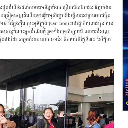
 បានជូនដំណឹងដល់សមាគមទីភ្នាក់ងារ ជ្រើសរើសឯកជន ទីភ្នាក់ងារ
ត្រៀមចេញដំណើរទៅធ្វើកម្មសិក្សា និងធ្វើការនៅប្រទេសជប៉ុន
-១៩ បំប្លែងថ្មីឈ្មោះអូមីក្រុង (Omicron) រាជរដ្ឋាភិបាលជប៉ុន បាន
ាសន្នចំពោះអ្នកដំណើរថ្មី រួមទាំងកម្មសិក្សាការី-ពលករជំនាញ
នផងដែរ សម្រាប់រយៈពេល ០១ខែ គិតចាប់ពីថ្ងៃទី៣០ ខែវិច្ឆិកា