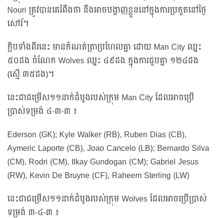
Nouri ត្រូវបានគេរំពឹងថា នឹងអាចបង្ហាញខ្លួននៅក្នុងការប្រកួតនៅថ្ងៃ
សៅរ៍។
ក្លិបទាំងពីរនេះ មានកំណត់ត្រាប្រហែលគ្នា ដោយ Man City ឈ្នះ
៥០ដង ចំណែក Wolves ឈ្នះ ៤៩ដង ក្នុងការជួបគ្នា ១២៤ដង
(ស្មើ ៣៥ដង)។
នេះជាជម្រើស១១នាក់ដំបូងរបស់ក្រុម Man City ដែលអាចប្រើ
ប្រាស់ទម្រង់ ៤-៣-៣ ៖
Ederson (GK); Kyle Walker (RB), Ruben Dias (CB),
Aymeric Laporte (CB), Joao Cancelo (LB); Bernardo Silva
(CM), Rodri (CM), Ilkay Gundogan (CM); Gabriel Jesus
(RW), Kevin De Bruyne (CF), Raheem Sterling (LW)
នេះជាជម្រើស១១នាក់ដំបូងរបស់ក្រុម Wolves ដែលអាចប្រើប្រាស់
ទម្រង់ ៣-៤-៣ ៖