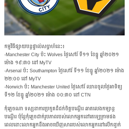
កម្មវិធីផ្សាយបន្តផ្ទាល់សប្ដាហ៍នេះ៖
-Manchester City ប៉ះ Wolves ថ្ងៃសៅរ៍ ទី១១ ខែធ្នូ ឆ្នាំ២០២១
ម៉ោង ១៩:៣០ នៅ MyTV
-Arsenal ប៉ះ Southampton ថ្ងៃសៅរ៍ ទី១១ ខែធ្នូ ឆ្នាំ២០២១ ម៉ោង
២២:០០ នៅ MyTV
-Norwich ប៉ះ Manchester United ថ្ងៃសៅរ៍ ឈានចូលថ្ងៃអាទិត្យ
ទី១២ ខែធ្នូ ឆ្នាំ២០២១ ម៉ោង ០០:៣០ នៅ CTN
កុំភ្លេចណា ទស្សនាការប្រកួតដ៏ជក់ចិត្តបណ្តើរ ឆាតលេងកម្សាន្ត
បណ្តើរ ប៉ុន្តែកុំភ្លេចដាក់រូបភាពរបស់លោកអ្នកនៅតេឡេក្រាមផង
ពេលនោះលោកអ្នកនឹងអាចឃើញសាររបស់លោកអ្នកនៅលើកញ្ចក់