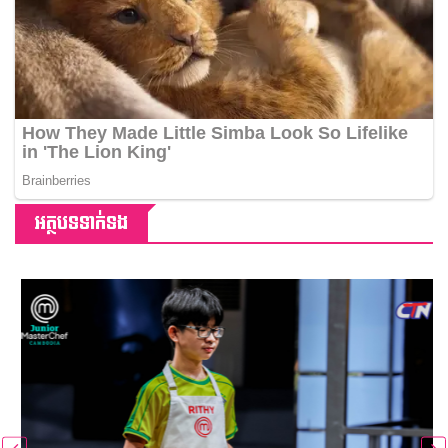
អត្ថបទទាក់ទង