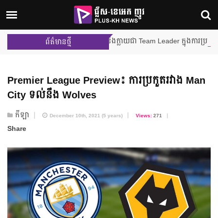
ម៉ីលីង និង នីហឫទ័យ នឹងក្លាយជា Team Leader ក្នុងការប្រកួតជាក្រុមលើកដ
ព័ត៌មានថ្មី
Premier League Preview៖ ការប្រកួតរវាង Man
City ទល់​នឹង Wolves
កីឡា
December 10th, 2021 (5 years)
Views:
271
Share