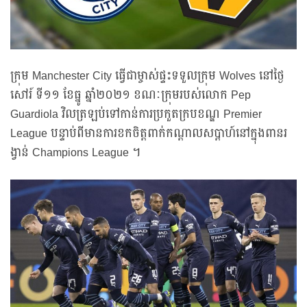
ក្រុម Manchester City ធ្វើជាម្ចាស់ផ្ទះទទួលក្រុម Wolves នៅថ្ងៃ
សៅរ៍ ទី១១ ខែធ្នូ ឆ្នាំ២០២១ ខណៈក្រុមរបស់លោក Pep
Guardiola វិលត្រឡប់ទៅកាន់ការប្រកួតក្របខណ្ឌ Premier
League បន្ទាប់ពីមានការខកចិត្តពាក់កណ្តាលសប្តាហ៍នៅក្នុងពានរ
ង្វាន់ Champions League ។