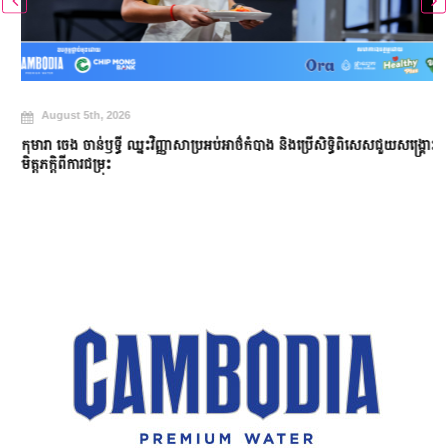
August 5th, 2026
កុមារា ចេង ចាន់ឫទ្ធី ឈ្នះវិញ្ញាសាប្រអប់អាថ៌កំបាង និងប្រើសិទ្ធិពិសេសជួយសង្គ្រោះ
មិត្តភក្តិពីការជម្រុះ