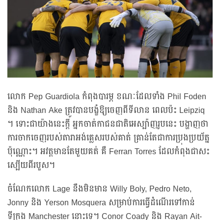
លោក Pep Guardiola កំពុងបារម្ភ ខណៈដែលទាំង Phil Foden
និង Nathan Ake ត្រូវបានបង្ខំឱ្យចេញពីទីលាន ពេលប៉ះ Leipziq
។ ទោះជាយ៉ាងនេះក្តី អ្នកចាត់កាជនជាតិអេស្ប៉ាញរូបនេះ បង្ហាញថា
ការចាកចេញរបស់តារាអង់គ្លេសរបស់គាត់ គ្រាន់តែជាការប្រុងប្រយ័ត្ន
ប៉ុណ្ណោះ។ អវត្តមានតែមួយគត់ គឺ Ferran Torres ដែលកំពុងជាសះ
ស្បើយពីរបួស។
ចំណែកលោក Lage នឹងមិនមាន Willy Boly, Pedro Neto,
Jonny និង Yerson Mosquera សម្រាប់ការធ្វើដំណើរទៅកាន់
ទីក្រុង Manchester នោះទេ។ Conor Coady និង Rayan Ait-