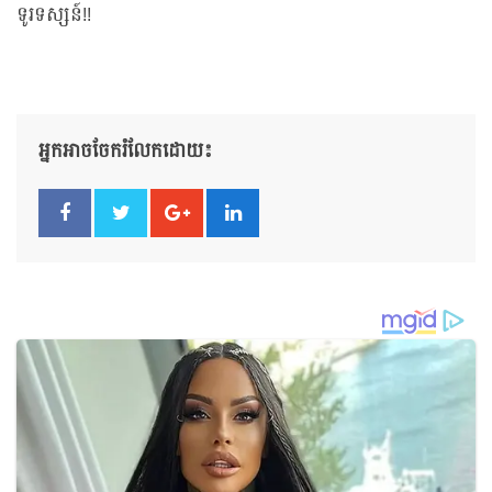
ទូរទស្សន៍!!
អ្នកអាចចែករំលែកដោយ៖