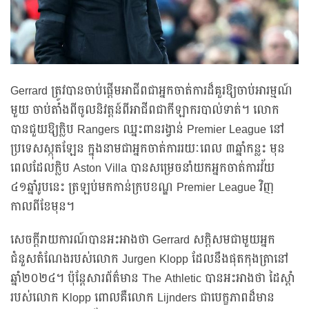
Gerrard ត្រូវបានចាប់ផ្ដើមអាជីពជាអ្នកចាត់ការដ៏គួរឱ្យចាប់អារម្មណ៍
មួយ ចាប់តាំងពីចូលនិវត្តន៍ពីអាជីពជាកីឡាករបាល់ទាត់។ លោក
បានជួយឱ្យក្លិប Rangers ឈ្នះពានរង្វាន់ Premier League នៅ
ប្រទេសស្កុតឡែន ក្នុងនាមជាអ្នកចាត់ការរយៈពេល ៣ឆ្នាំកន្លះ មុន
ពេលដែលក្លិប Aston Villa បានសម្រេចនាំយកអ្នកចាត់ការវ័យ
៤១ឆ្នាំរូបនេះ ត្រឡប់មកកាន់ក្របខណ្ឌ Premier League វិញ
កាលពីខែមុន។
សេចក្ដីរាយការណ៍បានអះអាងថា Gerrard សក្តិសមជាមួយអ្នក
ជំនួសតំណែងរបស់លោក Jurgen Klopp ដែលនឹងផុតកុងត្រានៅ
ឆ្នាំ២០២៤។ ប៉ុន្តែសារព័ត៌មាន The Athletic បានអះអាងថា ដៃស្ដាំ
របស់លោក Klopp ពោលគឺលោក Lijnders ជាបេក្ខភាពដ៏មាន