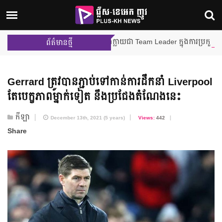
ម៉ីលីង និង នីហឫទ័យ នឹងក្លាយជា Team Leader ក្នុងការប្រកួតជាក្រុមលើកដ
ព័ត៌មានថ្មី
Gerrard ត្រូវបាន​ភ្ជាប់​ទៅកាន់​ការដឹកនាំ Liverpool
តែ​បេក្ខភាព​ម្នាក់ទៀត នឹង​ប្រជែង​តំណែងនេះ
កីឡា
December 13th, 2021 (5 years)
Views:
442
Share