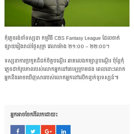
កុំភ្លេចរង់ចាំទស្សនា កម្មវិធី CBS Fantasy League ដែលចាក់
ផ្សាយរៀងរាល់ថ្ងៃសុក្រ វេលាម៉ោង ២១:០០ – ២២:០០។
ទស្សនាការប្រកួតដ៏ជក់ចិត្តបណ្តើរ ឆាតលេងកម្សាន្តបណ្តើរ ប៉ុន្តែកុំ
ភ្លេចដាក់រូបភាពរបស់លោកអ្នកនៅតេឡេក្រាមផង ពេលនោះលោក
អ្នកនឹងអាចឃើញសាររបស់លោកអ្នកនៅលើកញ្ចក់ទូរទស្សន៍៕
អ្នកអាចចែករំលែកដោយ៖