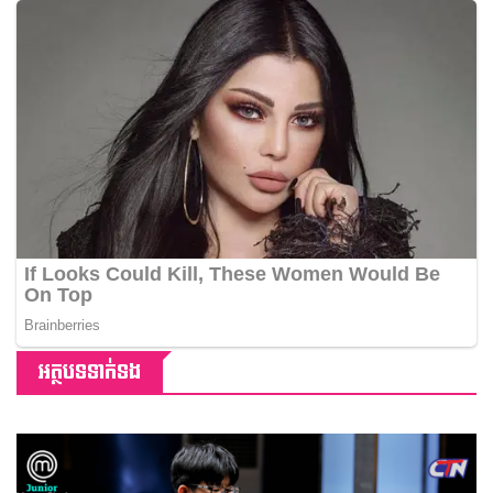
អត្ថបទទាក់ទង