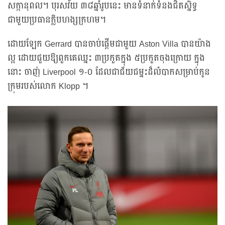
សក្កានុពល។ បុរសវ័យ ៣៨ឆ្នាំរូបនេះ មានទំនាក់ទំនងជិតស្និទ្ធ
ជាមួយប្រធានក្លិបហង្សក្រហម។
ដោយឡែក Gerrard បានចាប់ផ្ដើមជាមួយ Aston Villa បានយ៉ាង
ល្អ ដោយជួយឱ្យពួកគេឈ្នះ ៣ប្រកួតក្នុង ៥ប្រកួតចុងក្រោយ ក្នុង
នោះ ចាញ់ Liverpool ១-០ ដែលជាជ័យជម្នះដ៏លំបាកសម្រាប់កូន
ក្រុមរបស់លោក Klopp ។