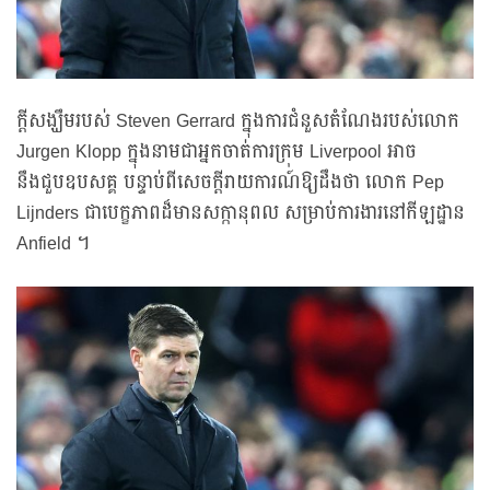
ក្ដីសង្ឃឹមរបស់ Steven Gerrard ក្នុងការជំនួសតំណែងរបស់លោក
Jurgen Klopp ក្នុងនាមជាអ្នកចាត់ការក្រុម Liverpool អាច
នឹងជួបឧបសគ្គ បន្ទាប់ពីសេចក្ដីរាយការណ៍ឱ្យដឹងថា លោក Pep
Lijnders ជាបេក្ខភាពដ៏មានសក្កានុពល សម្រាប់ការងារនៅកីឡដ្ឋាន
Anfield ។