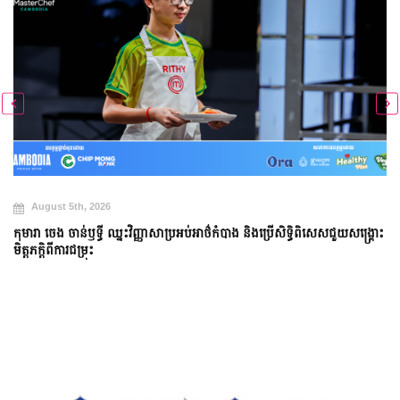
August 5th, 2026
កុមារា ចេង ចាន់ឫទ្ធី ឈ្នះវិញ្ញាសាប្រអប់អាថ៌កំបាង និងប្រើសិទ្ធិពិសេសជួយសង្គ្រោះ
មិត្តភក្តិពីការជម្រុះ