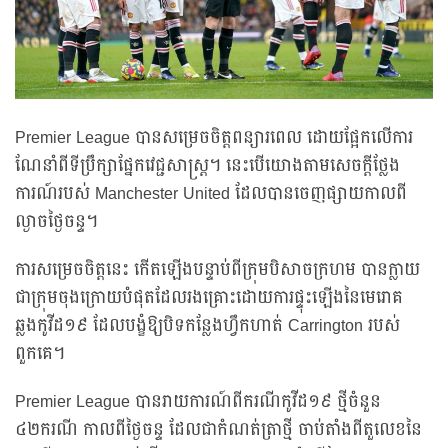
Premier League បានសម្រេចចិត្តពន្យារពេល ដោយផ្អែកលើការ
ណែនាំពីទីប្រឹក្សាផ្នែកវេជ្ជសាស្រ្ដ។ នេះបើយោងតាមសេចក្តីថ្លែង
ការណ៍របស់ Manchester United ដែលបានចេញផ្សាយកាលពី
ល្ងាចថ្ងៃចន្ទ។
ការសម្រេចចិត្តនេះ កើតឡើងបន្ទាប់ពីក្រុមបិសាចក្រហម បានក្លាយ
ជាក្រុមចុងក្រោយបំផុតដែលរងគ្រោះដោយការផ្ទុះឡើងនៃមេរោគ
ឆ្លងកូវីដ១៩ ដែលបង្ខំឱ្យបិទកន្លែងហ្វឹកហាត់ Carrington របស់
ពួកគេ។
Premier League បានរាយការណ៍ពីករណីកូវីដ១៩ ថ្មីចំនួន
៤២ករណី កាលពីថ្ងៃចន្ទ ដែលជាកំណត់ត្រាថ្មី ចាប់តាំងពីតួលេខនៃ