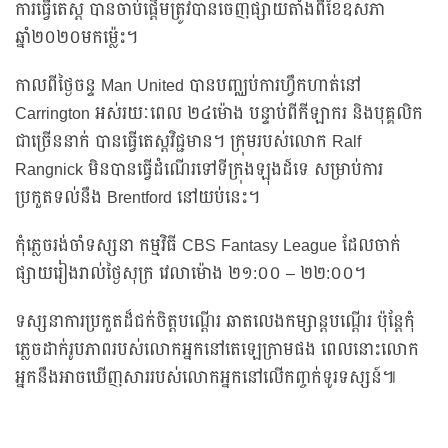
ការធ្វើតេស្ត បានចាប់ផ្តើមត្រូវបានចេញផ្សាយតាំងពីខែឧសភា
ឆ្នាំ២០២០មកម្ល៉េះ។
កាលពីថ្ងៃចន្ទ Man United បានបញ្ឈប់ការហ្វឹកហាត់នៅ
Carrington អស់រយៈពេល ២៤ម៉ោង បន្ទាប់ពីកីឡាករ និងបុគ្គលិក
ជាច្រើននាក់ បានធ្វើតេស្តវិជ្ជមាន។ ក្រុមរបស់លោក Ralf
Rangnick មិនបានធ្វើដំណើរទៅទីក្រុងឡុងដ៍ទេ សម្រាប់ការ
ប្រកួតទល់នឹង Brentford នៅយប់នេះ។
កុំភ្លេចរង់ចាំទស្សនា កម្មវិធី CBS Fantasy League ដែលចាក់
ផ្សាយរៀងរាល់ថ្ងៃសុក្រ វេលាម៉ោង ២១:០០ – ២២:០០។
ទស្សនាការប្រកួតដ៏ជក់ចិត្តបណ្តើរ ឆាតលេងកម្សាន្តបណ្តើរ ប៉ុន្តែកុំ
ភ្លេចដាក់រូបភាពរបស់លោកអ្នកនៅតេឡេក្រាមផង ពេលនោះលោក
អ្នកនឹងអាចឃើញសាររបស់លោកអ្នកនៅលើកញ្ចក់ទូរទស្សន៍៕