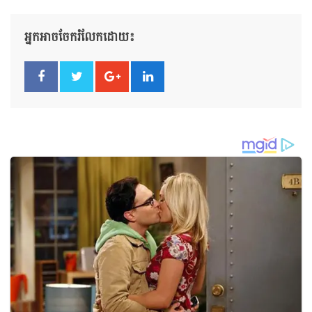
អ្នកអាចចែករំលែកដោយ៖