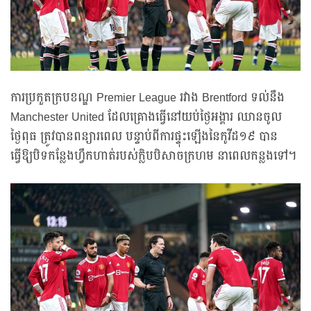
ការប្រកួតក្របខណ្ឌ Premier League រវាង Brentford ទល់នឹង
Manchester United ដែលគ្រោងធ្វើនៅយប់ថ្ងៃអង្គារ ឈានចូល
ថ្ងៃពុធ ត្រូវបានពន្យារពេល បន្ទាប់ពីការផ្ទុះឡើងនៃកូវីដ១៩ បាន
ធ្វើឱ្យបិទកន្លែងហ្វឹកហាត់របស់ក្លិបបិសាចក្រហម នាពេលកន្លងទៅ។