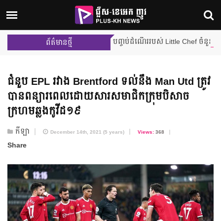
ការប្រកួតជម្រុះលើកដំបូង បញ្ចប់ដំណើររបស់ Little Chef ចំនួន ២ រូប ពីផ
ព័ត៌មានថ្មី
ជំនួប EPL រវាង Brentford ទល់នឹង Man Utd ត្រូវ
បាន​ពន្យារពេល​ដោយសារ​សមាជិក​ក្រុមបិសាច​
ក្រហម​ឆ្លងកូវីដ១៩
កីឡា
December 14th, 2021 (5 years)
Views:
368
Share