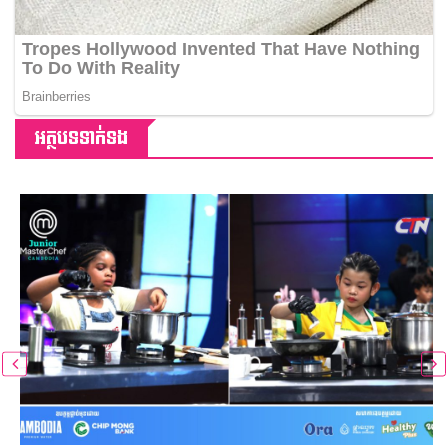
អត្ថបទទាក់ទង