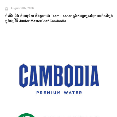
August 6th, 2026
ម៉ីលីង និង នីហឫទ័យ នឹងក្លាយជា Team Leader ក្នុងការប្រកួតជាក្រុមលើកដំបូង
ក្នុងកម្មវិធី Junior MasterChef Cambodia