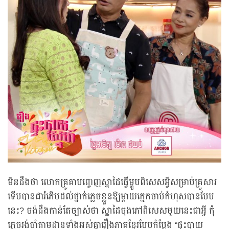
មិនដឹងថា លោកគ្រូគាបញ្ចេញស្នាដៃធ្វើម្ហូបពិសេសអ្វីសម្រាប់គ្រួសារ
ទើបបានជារំភើបដល់ថ្នាក់ភ្លេចខ្លួនឱ្យម្តាយក្មេកចាប់កំហុសបានបែប
នេះ? ចង់ដឹងកាន់តែច្បាស់ថា ស្នាដៃចុងភៅពិសេសមួយនេះជាអ្វី កុំ
ភ្លេចរង់ចាំតាមដានទាំងអស់គ្នារឿងភាគខ្មែរបែបកំប្លែង “ផ្ទះបាយ