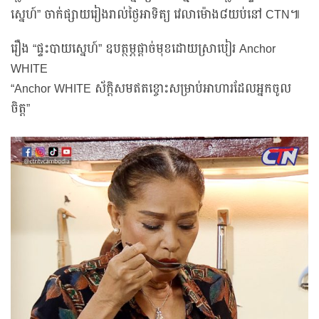
ស្នេហ៍” ចាក់ផ្សាយរៀងរាល់ថ្ងៃអាទិត្យ វេលាម៉ោង៨យប់នៅ CTN៕
រឿង “ផ្ទះបាយស្នេហ៍” ឧបត្ថម្ភផ្តាច់មុខដោយស្រាបៀរ Anchor
WHITE
“Anchor WHITE ស័ក្តិសមឥតខ្ចោះសម្រាប់អាហារដែលអ្នកចូល
ចិត្ត”