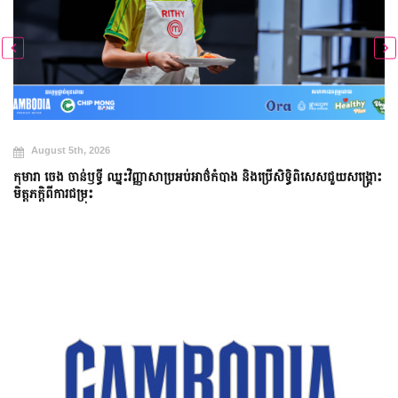
August 5th, 2026
កុមារា ចេង ចាន់ឫទ្ធី ឈ្នះវិញ្ញាសាប្រអប់អាថ៌កំបាង និងប្រើសិទ្ធិពិសេសជួយសង្គ្រោះ
មិត្តភក្តិពីការជម្រុះ