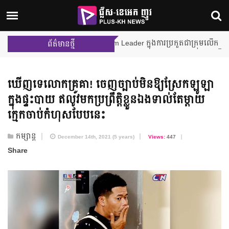
ង នីហឫទ័យ នឹងក្លាយជា Team Leader ក្នុងការប្រកួតជាក្រុមលើកដំបូង ក្នុងកម្
ព័ត៌មានថ្មី
ឃើញទេ​លោកគ្រូគា! ចេញច្បាប់​មិន​ឱ្យស្រែក​ឡូឡា​
ក្នុងផ្ទះបាយ ឥលូវ​មក​ប្រព្រឹត្តិខ្លួនឯង​ទាល់តែ​ម្តាយ​
ក្មេក​ចាប់កំហុស​បែបនេះ
កម្សាន្ត
December 14th, 2021 (5 years)
Views:
447
Share