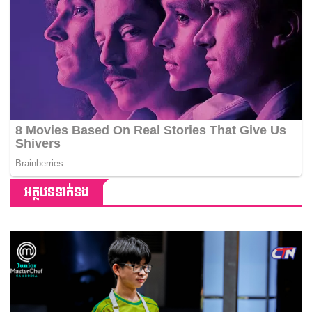
អត្ថបទទាក់ទង