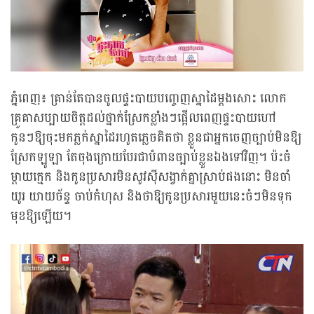
ភ្នំពេញ៖ គ្រាន់តែបានចូលផ្ទះបាយបញ្ចេញស្នាដៃម្តងសោះ លោក
គ្រូគាសប្បាយចិត្តដល់ថ្នាក់ស្រែកខ្លាំងៗផ្អើលពេញផ្ទះបាយហៅ
កូនៗឱ្យចុះមកភ្លក់ស្នាដៃរហូតភ្លេចគិតថា ខ្លួនជាអ្នកចេញច្បាប់មិនឱ្យ
ស្រែកឡូឡា តែចុងក្រោយបែរជាបំពានច្បាប់ខ្លួនឯងទៅវិញ។ ប៉ះចំ
ម្តាយក្មេក និងកូនប្រសារមិនសូវស៊ីសង្វាក់គ្នាស្រាប់ផងនោះ មិនចាំ
យូរ យាយច័ន្ទ ចាប់កំហុស និងថាឱ្យកូនប្រសារមួយនេះចំៗមិនទុក
មុខឱ្យឡើយ។