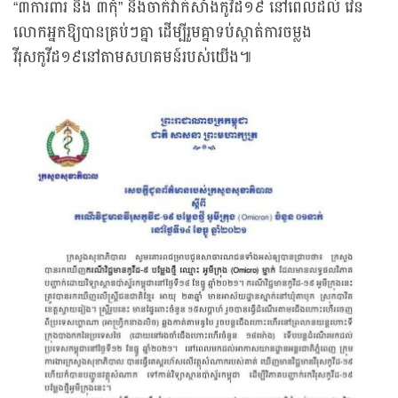
“៣ការពារ និង ៣កុំ” និងចាក់វ៉ាក់សាំងកូវីដ១៩ នៅពេលដល់ វេន
លោកអ្នកឱ្យបានគ្រប់ៗគ្នា ដើម្បីរួមគ្នាទប់ស្កាត់ការចម្លង
វីរុសកូវីដ១៩នៅតាមសហគមន៍របស់យើង៕