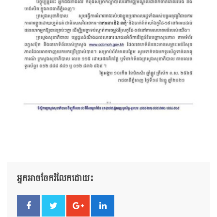
អ្នកអាចចែករំលែកដោយ៖