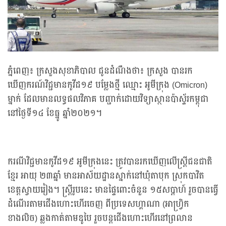
ភ្នំពេញ៖ ក្រសួងសុខាភិបាល ជូនដំណឹងថា៖ ក្រសួង បានរក
ឃើញករណ៍វិជ្ជមានកូវីដ១៩ បម្លែងថ្មី ឈ្មោះ អូមីក្រុង (Omicron)
ម្នាក់ ដែលមានលទ្ធផលវិភាគ បញ្ជាក់ដោយវិទ្យាស្ថានប៉ាស្ទ័រកម្ពុជា
នៅថ្ងៃទី១៤ ខែធ្នូ ឆ្នាំ២០២១។
ករណីវិជ្ជមានកូវីដ១៩ អូមីក្រុងនេះ ត្រូវបានរកឃើញលើស្រ្តីជនជាតិ
ខ្មែរ អាយុ ២៣ឆ្នាំ មានអាស័យដ្ឋានស្នាក់នៅឃុំតាបុក ស្រុកបាវិត
ខេត្តស្វាយរៀង។ ស្ត្រីរូបនេះ មានផ្ទៃពោះចំនួន ១៥សប្តាហ៍ រួចបានធ្វើ
ដំណើរតាមជើងហោះហើរចេញ ពីប្រទេសហ្គាណា (អាហ្វ្រិក
ខាងលិច) ឆ្លងកាត់តាមឌូបៃ រួចបន្តជើងហោះហើរនៅព្រលាន