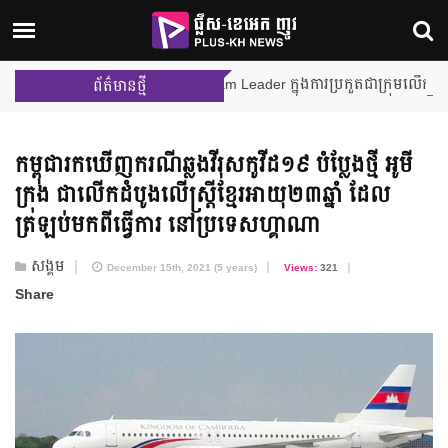
 និង នីហឫទ័យ នឹងក្លាយជា Team Leader ក្នុងការប្រកួតជាក្រុមលើកដំបូង ក្នុង
ព័ត៌មានថ្មី
កម្ពុជា​រកឃើញ​ករណីឆ្លង​វីរុស​កូវីដ១៩ បំប្លែងថ្មី អូមី
ក្រុង ជាលើកដំបូង​លើស្ត្រីខ្មែរ​អាយុ​២៣ឆ្នាំ ដែល​
ត្រឡប់​មកពី​ធ្វើការ នៅ​ប្រទេសហ្គាណា
សង្គម
December 15th, 2021 (5 years)
Views:
321
Share