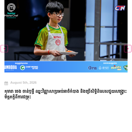
August 5th, 2026
កុមារា ចេង ចាន់ឫទ្ធី ឈ្នះវិញ្ញាសាប្រអប់អាថ៌កំបាង និងប្រើសិទ្ធិពិសេសជួយសង្គ្រោះ
មិត្តភក្តិពីការជម្រុះ