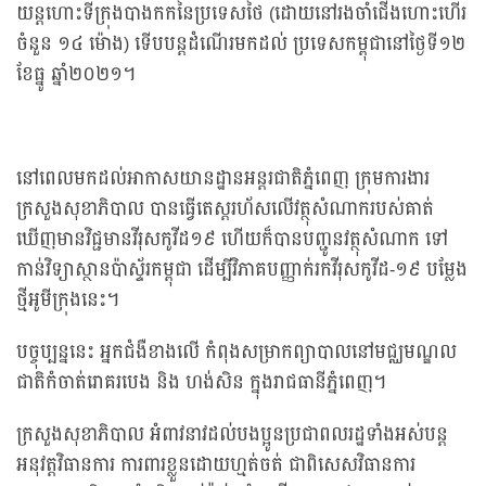
យន្តហោះទីក្រុងបាងកកនៃប្រទេសថៃ (ដោយនៅរងចាំជើងហោះហើរ
ចំនួន ១៤ ម៉ោង) ទើបបន្តដំណើរមកដល់ ប្រទេសកម្ពុជានៅថ្ងៃទី១២
ខែធ្នូ ឆ្នាំ២០២១។
នៅពេលមកដល់អាកាសយានដ្ឋានអន្តរជាតិភ្នំពេញ ក្រុមការងារ
ក្រសួងសុខាភិបាល បានធ្វើតេស្តរហ័សលើវត្ថុសំណាករបស់គាត់
ឃើញមានវិជ្ជមានវីរុសកូវីដ១៩ ហើយក៏បានបញ្ជូនវត្ថុសំណាក ទៅ
កាន់វិទ្យាស្ថានប៉ាស្ទ័រកម្ពុជា ដើម្បីវិភាគបញ្ញាក់រកវីរុសកូវីដ-១៩ បម្លែង
ថ្មីអូមីក្រុងនេះ។
បច្ចុប្បន្ននេះ អ្នកជំងឺខាងលើ កំពុងសម្រាកព្យាបាលនៅមជ្ឈមណ្ឌល
ជាតិកំចាត់រោគរបេង និង ហង់សិន ក្នុងរាជធានីភ្នំពេញ។
ក្រសួងសុខាភិបាល អំពាវនាវដល់បងប្អូនប្រជាពលរដ្ឋទាំងអស់បន្ត
អនុវត្តវិធានការ ការពារខ្លួនដោយហ្មត់ចត់ ជាពិសេសវិធានការ