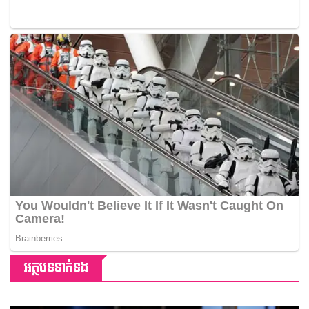
អត្ថបទទាក់ទង