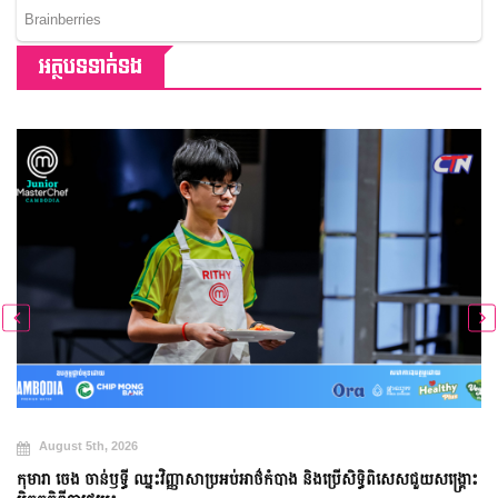
អត្ថបទទាក់ទង
h, 2026
August 4th, 
ន់ឫទ្ធី ឈ្នះវិញ្ញាសាប្រអប់អាថ៌កំបាង និងប្រើសិទ្ធិពិសេសជួយសង្គ្រោះ
មុខម្ហូបលេចធ្លោទ