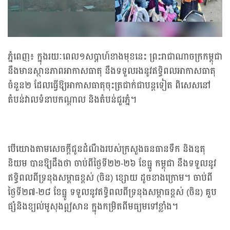
ភ្នំពេញ៖ ក្នុងរយៈពេល១សប្ដាហ៍ខាងមុខនេះ ព្រះរាជាណាចក្រកម្ពុជា
នឹងមានស្ថានភាពអាកាសធាតុ នឹងទទួលរងនូវឥទ្ធិពលអាកាសធាតុ
ចំនួន២ ដែលធ្វើឱ្យអាកាសធាតុចុះត្រជាក់ជាបន្តទៀត ពិសេសនៅ
តំបន់វាលទំនាបកណ្ដាល និងតំបន់ជួរភ្នំ។
បើយោងតាមសេចក្ដីជូនដំណឹងរបស់ក្រសួងធនធានទឹក និងឧតុ
និយម បានឱ្យដឹងថា ចាប់ពីថ្ងៃទី២២-២៦ ខែធ្នូ កម្ពុជា នឹងទទួលនូវ
ឥទ្ធិពលពីទ្រនុងសម្ពាធខ្ពស់ (ចិន) ខ្សោយ ដូចខាងក្រោម។ ចាប់ពី
ថ្ងៃទី២៧-២៨ ខែធ្នូ ទទួលនូវឥទ្ធិពលពីទ្រនុងសម្ពាធខ្ពស់ (ចិន) គួប
ផ្សំនិងខ្យល់មូសុងឦសាន ក្នុងកម្រិតពីមធ្យមទៅខ្លាំង។