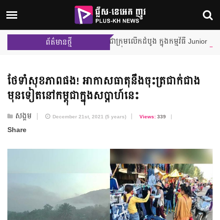
 Team Leader ក្នុងការប្រកួតជាក្រុមលើកដំបូង ក្នុងកម្មវិធី Junior MasterCh
ព័ត៌មានថ្មី
ថែទាំ​សុខភាពផង! អាកាសធាតុ​នឹង​ចុះត្រជាក់​ជាង
មុនទៀត​នៅ​កម្ពុជា​ក្នុងសប្ដាហ៍នេះ
សង្គម
December 21st, 2021 (5 years)
Views:
339
Share