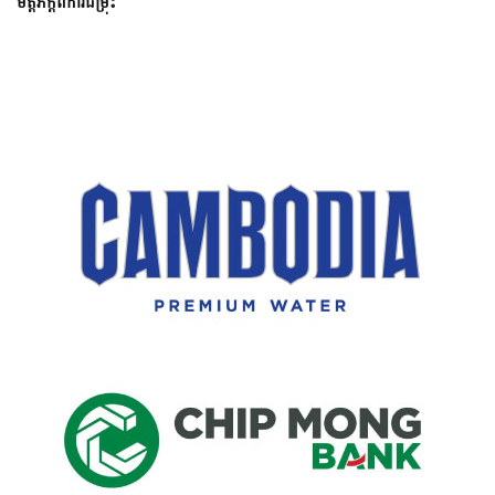
ម្រុះ
អាថ៌កំបាំង លើក