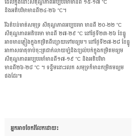
ដែលក្នុងនោះសីតុណ្ហភាពអប្បបរមាមានពី ១៥-១៧ °C
និងអតិបរិមាមានពី២៤-២៦ °C។
រីឯតំបន់មាត់សមុទ្រ សីតុណ្ហភាពអប្បបរមា មានពី ២០-២២ °C
សីតុណ្ហភាពអតិបរមា មានពី ២៧-២៩ °C នៅថ្ងៃទី២៣-២៦ ខែធ្នូ
អាចមានភ្លៀងក្នុងកម្រិតពីខ្សោយទៅមធ្យម។ នៅថ្ងៃទី២៧-២៨ ខែធ្នូ
អាកាសធាតុចាប់ចុះត្រជាក់លាយឡំនិងខ្យល់បក់ក្នុងកម្រិតមធ្យម
សីតុណ្ហភាពអប្បបរមាំមានពី១៧-១៩ °C និងអតិបរិមា
មានពី២៦-២៨ °C ។ ទន្ទឹមនោះរលក សមុទ្រក៏មានកម្រិតមធ្យម
ផងដែរ៕
អ្នកអាចចែករំលែកដោយ៖