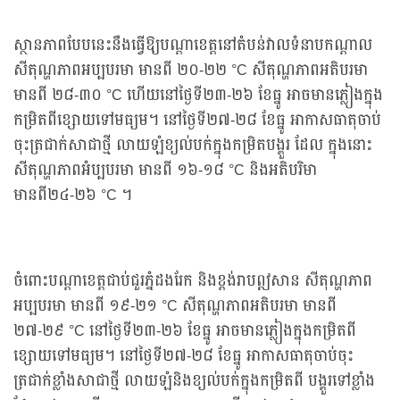
ស្ថានភាពបែបនេះនឹងធ្វើឱ្យបណ្តាខេត្តនៅតំបន់វាលទំនាបកណ្ដាល
សីតុណ្ហភាពអប្បបរមា មានពី ២០-២២ °C សីតុណ្ហភាពអតិបរមា
មានពី ២៨-៣០ °C ហើយនៅថ្ងៃទី២៣-២៦ ខែធ្នូ អាចមានភ្លៀងក្នុង
កម្រិតពីខ្សោយទៅមធ្យម។ នៅថ្ងៃទី២៧-២៨ ខែធ្នូ អាកាសធាតុចាប់
ចុះត្រជាក់សាជាថ្មី លាយឡំខ្យល់បក់ក្នុងកម្រិតបង្គួរ ដែល ក្នុងនោះ
សីតុណ្ហភាពអំប្បបរមា មានពី ១៦-១៨ °C និងអតិបរិមា
មានពី២៤-២៦ °C ។
ចំពោះបណ្តាខេត្តជាប់ជួរភ្នំដងរែក និងខ្ពង់រាបឦសាន សីតុណ្ហភាព
អប្បបរមា មានពី ១៩-២១ °C សីតុណ្ហភាពអតិបរមា មានពី
២៧-២៩ °C នៅថ្ងៃទី២៣-២៦ ខែធ្នូ អាចមានភ្លៀងក្នុងកម្រិតពី
ខ្សោយទៅមធ្យម។ នៅថ្ងៃទី២៧-២៨ ខែធ្នូ អាកាសធាតុចាប់ចុះ
ត្រជាក់ខ្លាំងសាជាថ្មី លាយឡំនិងខ្យល់បក់ក្នុងកម្រិតពី បង្គួរទៅខ្លាំង