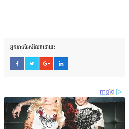
អ្នកអាចចែករំលែកដោយ៖