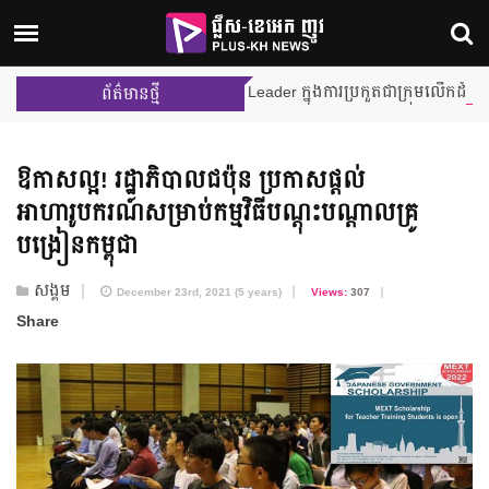
ង នីហឫទ័យ នឹងក្លាយជា Team Leader ក្នុងការប្រកួតជាក្រុមលើកដំបូង ក្នុងកម្
ព័ត៌មានថ្មី
ឱកាសល្អ! រដ្ឋាភិបាល​ជប៉ុន ប្រកាស​ផ្ដល់​
អាហារូបករណ៍​សម្រាប់​កម្មវិធី​បណ្ដុះបណ្ដាល​គ្រូ
បង្រៀន​កម្ពុជា
សង្គម
December 23rd, 2021 (5 years)
Views:
307
Share