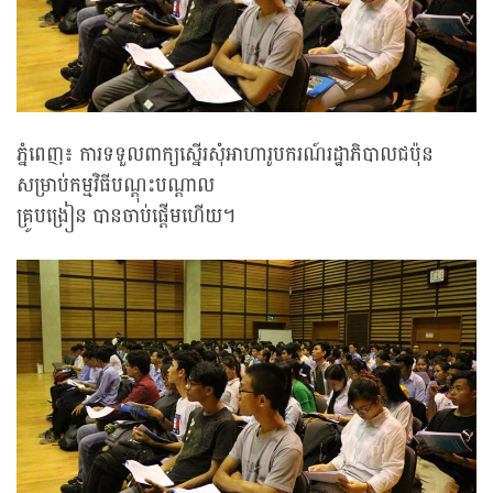
ភ្នំពេញ៖ ការទទួលពាក្យស្នើរសុំអាហារូបករណ៍រដ្ឋាភិបាលជប៉ុន
សម្រាប់កម្មវិធីបណ្តុះបណ្តាល
គ្រូបង្រៀន បានចាប់ផ្ដើមហើយ។