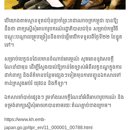
បើយោងតាមស្ថានទូតជប៉ុនប្រចាំព្រះរាជាណាចក្រកម្ពុជា បានឱ្យ
ដឹងថា ពាក្យស្នើសុំអាហារូបករណ៍រដ្ឋាភិបាលជប៉ុន សម្រាប់កម្មវិធី
បណ្តុះបណ្តាលគ្រូបង្រៀននឹងចាប់ផ្តើមបើកទទួលពីថ្ងៃទី២២ ខែធ្នូត
ទៅ។
សម្រាប់បេក្ខជនដែលមានចំណាប់អារម្មណ៍ សូមអាននូវសេចក្តី
ណែនាំជាមុន ដើម្បីស្វែងយល់ឱ្យកាន់តែច្បាស់អំពីលក្ខខណ្ឌក្នុងការ
ដាក់ពាក្យ និងព័ត៌មានបន្ថែមផ្សេងៗទៀតមុនការបញ្ជូនឯកសារទៅ
កាន់ក្រសួងអប់រំ យុវជន និងកីឡា។
ឯកសារចាំបាច់ផ្សេងៗ រួមទាំងសេចក្តីណែនាំអំពីអាហារូបករណ៍ និង
ទម្រង់ពាក្យស្នើសុំអាចរកបានតាមរយៈតំណភ្ជាប់ខាងក្រោម។
https://www.kh.emb-
japan.go.jp/itpr_en/11_000001_00788.html