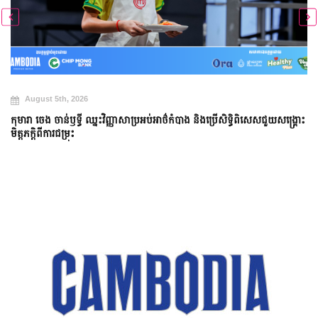
August 5th, 2026
កុមារា ចេង ចាន់ឫទ្ធី ឈ្នះវិញ្ញាសាប្រអប់អាថ៌កំបាង និងប្រើសិទ្ធិពិសេសជួយសង្គ្រោះ
មិត្តភក្តិពីការជម្រុះ