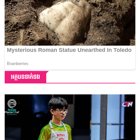
អត្ថបទទាក់ទង