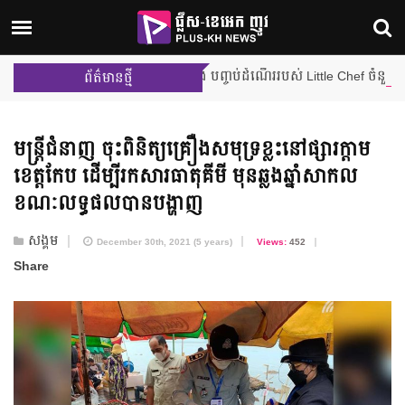
ការប្រកួតជម្រុះលើកដំបូង បញ្ចប់ដំណើររបស់ Little Chef ចំនួន ២ រូប ពីផ្
ព័ត៌មានថ្មី
មន្ត្រីជំនាញ ចុះពិនិត្យ​គ្រឿងសមុទ្រ​ខ្លះ​នៅផ្សារក្តាម
ខេត្តកែប ដើម្បី​រក​សារធាតុ​គីមី មុនឆ្លង​ឆ្នាំសាកល
ខណៈ​លទ្ធផល​បានបង្ហាញ
សង្គម
December 30th, 2021 (5 years)
Views:
452
Share