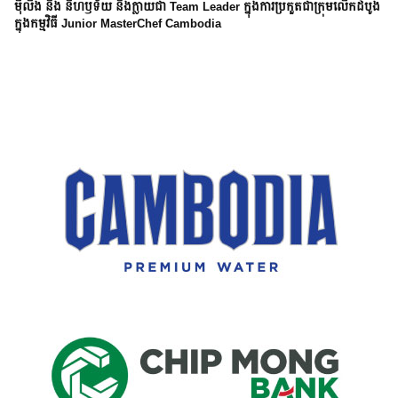
ម៉ីលីង និង នីហឫទ័យ នឹងក្លាយជា Team Leader ក្នុងការប្រកួតជាក្រុមលើកដំបូង
ក្នុងកម្មវិធី Junior MasterChef Cambodia