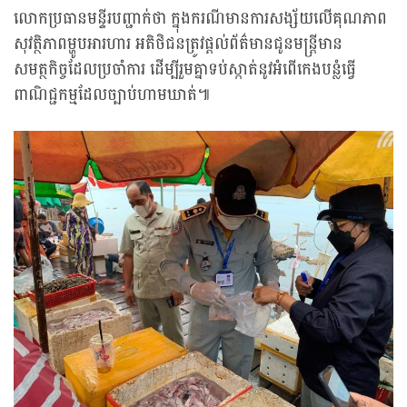
លោកប្រធានមន្ទីរបញ្ជាក់ថា ក្នុងករណីមានការសង្ស័យលើគុណភាព
សុវត្ថិភាពម្ហូបអារហារ អតិថិជនត្រូវផ្តល់ព័ត៌មានជូនមន្ត្រីមាន
សមត្ថកិច្ចដែលប្រចាំការ ដើម្បីរួមគ្នាទប់ស្កាត់នូវអំពើកេងបន្លំធ្វើ
ពាណិជ្ជកម្មដែលច្បាប់ហាមឃាត់៕