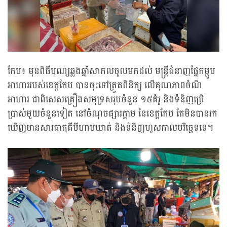
កែប៖ មុនពិធីបុណ្យឆ្លងឆ្នាំសាកលចូលមកដល់ មន្ត្រីជំនាញផ្នែកម្ហូប
អាហាររបស់ខេត្តកែប បានចុះទៅត្រួតពិនិត្យ លើគុណភាពចំណី
អាហារ ជាពិសេសគ្រឿងសមុទ្រសរុបចំនួន ១៥គំរូ និងទំនិញប្រើ
ប្រាស់មួយចំនួនទៀត នៅចំណុចផ្សារក្តាម នៃខេត្តកែប តែមិនបានរក
ឃើញមានសារធាតុគីមីហាមឃាត់ និងទំនិញហូសកាលបរិច្ឆេទទេ។