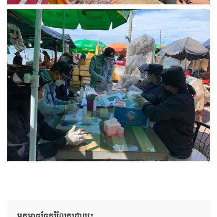
អ្នកអាចចែករំលែកដោយ៖