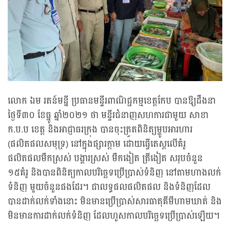
លោក ឯម រតន៍មន្នី ប្រធានមន្ទីរពាណិជ្ជកម្មខេត្តកែប បានឱ្យដឹងនា
ថ្ងៃទី៣០ ខែធ្នូ ឆ្នាំ២០២១ ថា មន្ទីរជំនាញសហការជាមួយ សាខា
ក.ប.ប ខេត្ត និងអាជ្ញាធរក្រុង បានចុះត្រួតពិនិត្យម្ហូបអារហារ
(ផលិតផលសមុទ្រ) នៅក្នុងផ្សារក្តាម ដោយធ្វើតេស្តលើគំរូ
ផលិតផលមឹកស្រស់ បង្គារស្រស់ មឹកងៀត ត្រីងៀត សរុបចំនួន
១៥គំរូ និងបានពិនិត្យកាលបរិច្ឆេទប្រើប្រាស់ទំនិញ នៅតាមហាងលក់
ទំនិញ មួយចំនួនផងដែរ។ ជាលទ្ធផលផលិតផល និងទំនិញដែល
បានដាក់លក់ទាំងនោះ មិនមានប្រើប្រាស់សារធាតុគីមីហាមឃាត់ និង
មិនមានការដាក់លក់ទំនិញ ដែលហួសកាលបរិច្ឆេទប្រើប្រាស់ឡើយ។