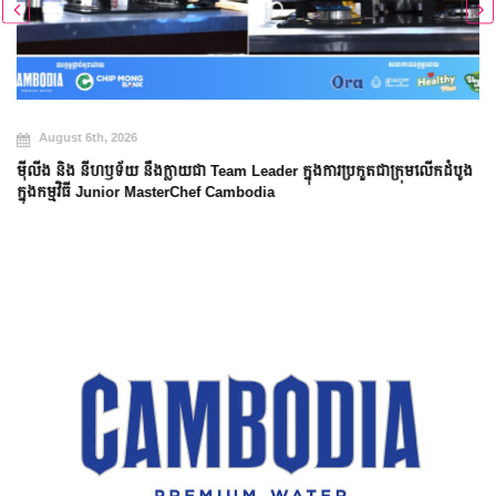
August 6th, 2026
ម៉ីលីង និង នីហឫទ័យ នឹងក្លាយជា Team Leader ក្នុងការប្រកួតជាក្រុមលើកដំបូង
ក្នុងកម្មវិធី Junior MasterChef Cambodia