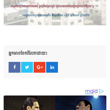
អ្នកអាចចែករំលែកដោយ៖