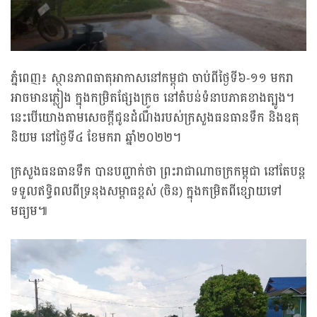
ភ្នំពេញ៖ ស្ថានភាពធាតុអាកាសនៅកម្ពុជា ចាប់ពីថ្ងៃទី៦-១១ មករា
អាចមានភ្លៀង ក្នុងកម្រិតផ្សែងក្រូច នៅតំបន់ទំនាបភាគខាងត្បូង។
នេះបើយោងតាមសេចក្ដីជូនដំណឹងរបស់ក្រសួងធនធានទឹក និងឧតុ
និយម នៅថ្ងៃទី៤ ខែមករា ឆ្នាំ២០២២។
ក្រសួងធនធានទឹក បានបញ្ជាក់ថា ព្រះរាជាណាចក្រកម្ពុជា នៅតែបន្ត
ទទួលឥទ្ធិពលពីទ្រនុងសម្ពាធខ្ពស់ (ចិន) ក្នុងកម្រិតពីខ្សោយទៅ
មធ្យម៕