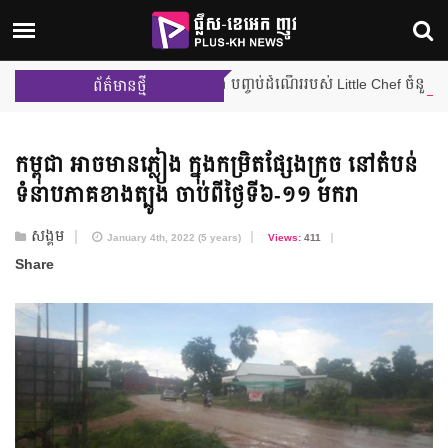
ការប្រកួតជម្រុះលើកដំបូង បញ្ចប់ដំណើររបស់ Little Chef ចំនួន ២ រូប ពីផ្
ព័ត៌មានថ្មី
កម្ពុជា អាច​មានភ្លៀង ក្នុង​កម្រិត​ផ្សែងក្រូច នៅតំបន់​
ទំនាប​ភាគខាងត្បូង ចាប់ពី​ថ្ងៃទី៦-១១ មករា
សង្គម
January 4th, 2022 (5 years)
Views:
411
Share