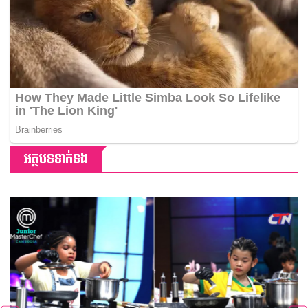
អត្ថបទទាក់ទង