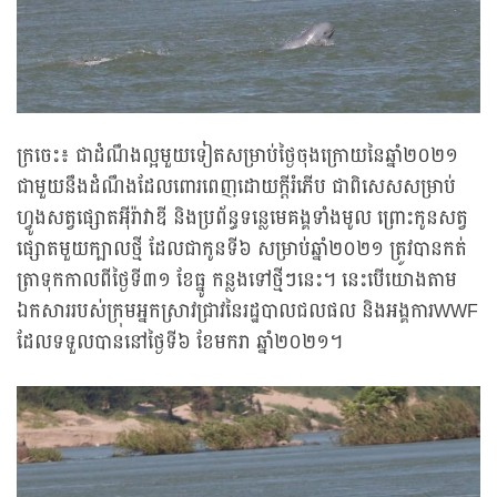
ក្រចេះ៖ ជាដំណឹងល្អមួយទៀតសម្រាប់ថ្ងៃចុងក្រោយនៃឆ្នាំ២០២១
ជាមួយនឹងដំណឹងដែលពោរពេញដោយក្តីរំភើប ជាពិសេសសម្រាប់
ហ្វូងសត្វផ្សោតអ៊ីរ៉ាវាឌី និងប្រព័ន្ធទន្លេមេគង្គទាំងមូល ព្រោះកូនសត្វ
ផ្សោតមួយក្បាលថ្មី ដែលជាកូនទី៦ សម្រាប់ឆ្នាំ២០២១ ត្រូវបានកត់
ត្រាទុកកាលពីថ្ងៃទី៣១ ខែធ្នូ កន្លងទៅថ្មីៗនេះ។ នេះបើយោងតាម
ឯកសាររបស់ក្រុមអ្នកស្រាវជ្រាវនៃរដ្ឋបាលជលផល និងអង្គការWWF
ដែលទទួលបាននៅថ្ងៃទី៦ ខែមករា ឆ្នាំ២០២១។