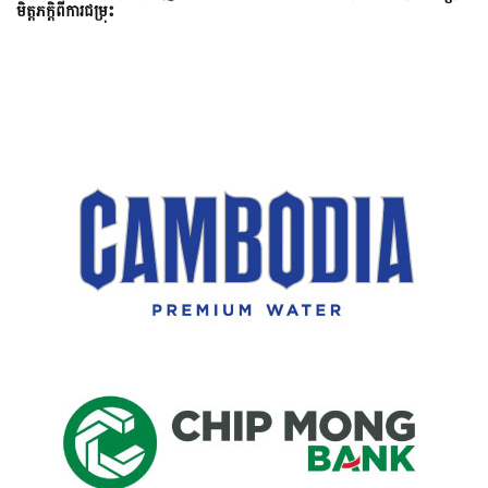
មិត្តភក្តិពីការជម្រុះ