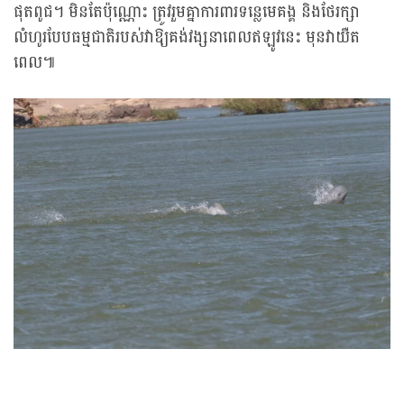
ផុតពូជ។ មិនតែប៉ុណ្ណោះ ត្រូវរួមគ្នាការពារទន្លេមេគង្គ និងថែរក្សា
លំហូរបែបធម្មជាតិរបស់វាឱ្យគង់វង្សនាពេលឥឡូវនេះ មុនវាយឺត
ពេល៕