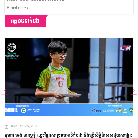
អត្ថបទទាក់ទង
August 5th, 2026
កុមារា ចេង ចាន់ឫទ្ធី ឈ្នះវិញ្ញាសាប្រអប់អាថ៌កំបាង និងប្រើសិទ្ធិពិសេសជួយសង្គ្រោះ