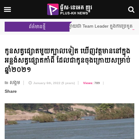
ម៉ីលីង និង នីហឫទ័យ នឹងក្លាយជា Team Leader ក្នុងការប្រកួតជាក្រុមលើកដំ
ព័ត៌មានថ្មី
កូនសត្វផ្សោត​មួយក្បាល​ទៀត ឃើញ​វត្តមាន​នៅក្នុង​
អន្លង់​សត្វផ្សោត​កាំពី ដែល​ជា​កូន​ចុងក្រោយ​សម្រាប់​
ឆ្នាំ២០២១
សង្គម
January 6th, 2022 (5 years)
Views:
789
Share