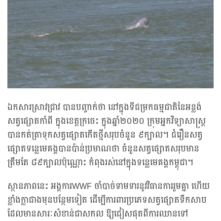
ឯកសារស្រាវជ្រាវ បានបញ្ចាក់ថា នៅក្នុងទីជម្រកធម្មជាតិនៃអន្លង់
សត្វផ្សោតកាំពី ក្នុងខេត្តក្រចេះ ក្នុងឆ្នាំ២០២០ ក្រុមអ្នកវិទ្យាសាស្ត្រ
បានកត់ត្រាទុកសត្វផ្សោតកើតថ្មីសរុបចំនួន ៩ក្បាល។ ជំរឿនសត្វ
ផ្សោតទន្លេមេគង្គបានប៉ាន់ប្រមាណថា ចំនួនសត្វផ្សោតសរុបមាន
ត្រឹមតែ ៨៩ក្បាលប៉ុណ្ណោះ កំពុងរស់នៅក្នុងទន្លេមេគង្គកម្ពុជា។
ស្ថានភាពនេះ អង្គការWWF ចាំបាច់ទាមទារនូវវិធានការរួមគ្នា ហើយ
ខ្លាំងក្លាជាងមុនបន្ថែមទៀត ដើម្បីការពារប្រភេទសត្វផ្សោតទឹកសាប
ដែលមានសារៈសំខាន់ជាសកល ឱ្យជៀសផុតពីការឈានទៅ