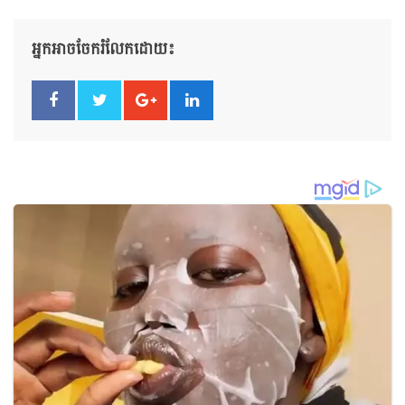
អ្នកអាចចែករំលែកដោយ៖