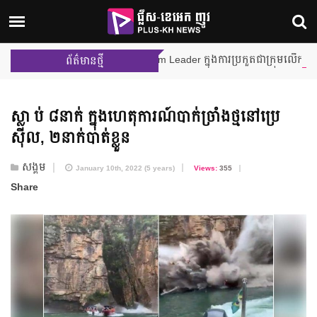
ង នីហឫទ័យ នឹងក្លាយជា Team Leader ក្នុងការប្រកួតជាក្រុមលើកដំបូង ក្នុងកម្ម
ព័ត៌មានថ្មី
ស្លា ប់ ៨នាក់ ក្នុង​ហេតុការណ៍​បាក់ច្រាំងថ្ម​នៅ​ប្រេ
ស៊ីល, ២នាក់​បាត់ខ្លួន
សង្គម
January 10th, 2022 (5 years)
Views:
355
Share