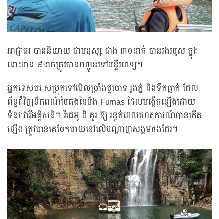
អាជ្ញាធរ បាននិយាយ ថាមនុស្ស ជាង ៣០នាក់ បានរងរបួស ក្នុង
នោះមាន ៩នាក់ត្រូវបានបញ្ជូនទៅមន្ទីរពេទ្យ។
អ្នកទេសចរ សម្រុកទៅមើលច្រាំងថ្មចោទ រូងភ្នំ និងទឹកធ្លាក់ ដែល
ព័ទ្ធជុំវិញទឹកពណ៌បៃតងនៃបឹង Furnas ដែលបង្កើតឡើងដោយ
ទំនប់វារីអគ្គីសនី។ វីដេអូ ដ៏ គួរ ឱ្យ រន្ធត់ពេលហេតុការណ៍បានកើត
ឡើង ត្រូវបានគេចែកចាយនៅលើបណ្ដាញសង្គមផងដែរ។