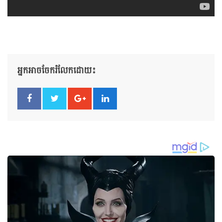
អ្នកអាចចែករំលែកដោយ៖