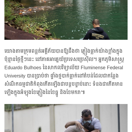
យោងតាមក្រុមពន្លត់អគ្គីភ័យបានឱ្យដឹងថា ភ្លៀងធ្លាក់យ៉ាងខ្លាំងក្នុង
ប៉ុន្មានថ្ងៃថ្មីៗនេះ នៅភាគអាគ្នេយ៍ប្រទេសប្រេស៊ីល។ អ្នកភូមិសាស្ត្រ
Eduardo Bulhoes នៃសាកលវិទ្យាល័យ Fluminense Federal
University បានប្រាប់ថា ផ្ទាំងថ្មបាក់ធ្លាក់នៅតំបន់ដែលជាកន្លែង
សំណឹកធម្មជាតិកំពុងកើតឡើងជាបន្តបន្ទាប់នោះ ទំនងជាកើតមាន
ឡើងក្នុងអំឡុងខែភ្លៀងនៃខែធ្នូ និងខែមករា៕