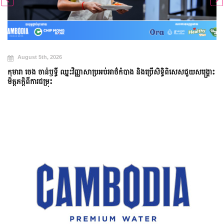
August 5th, 2026
កុមារា ចេង ចាន់ឫទ្ធី ឈ្នះវិញ្ញាសាប្រអប់អាថ៌កំបាង និងប្រើសិទ្ធិពិសេសជួយសង្គ្រោះ
មិត្តភក្តិពីការជម្រុះ