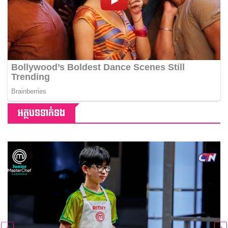
អត្ថបទទាក់ទង