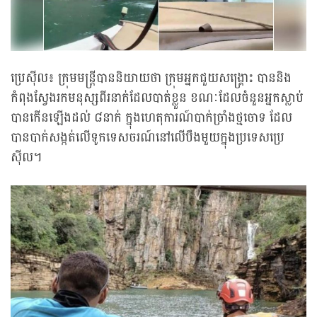
ប្រេស៊ីល៖ ក្រុមមន្ត្រីបាននិយាយថា ក្រុមអ្នកជួយសង្រ្គោះ បាននិង
កំពុងស្វែងរកមនុស្សពីរនាក់ដែលបាត់ខ្លួន ខណៈដែលចំនួនអ្នកស្លាប់
បានកើនឡើងដល់ ៨នាក់ ក្នុងហេតុការណ៍បាក់ច្រាំងថ្មចោទ ដែល
បានបាក់សង្កត់លើទូកទេសចរណ៍នៅលើបឹងមួយក្នុងប្រទេសប្រេ
ស៊ីល។