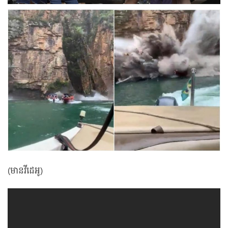
(មានវីដេអូ)