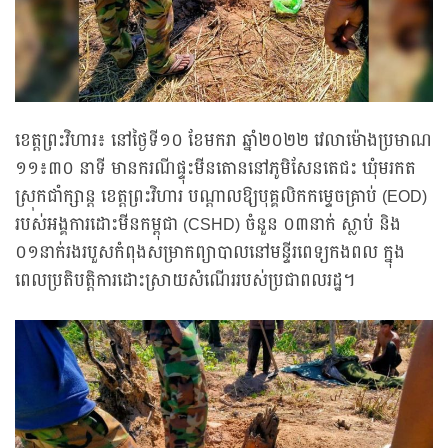
ខេត្តព្រះវិហារ៖ នៅថ្ងៃទី១០ ខែមករា ឆ្នាំ២០២២ វេលាម៉ោងប្រមាណ
១១៖៣០ នាទី មានករណីផ្ទុះមីនតោននៅភូមិសែនតេជះ ឃុំមរកត
ស្រុកជាំក្សាន្ត ខេត្តព្រះវិហារ បណ្តាលឱ្យបុគ្គលិកកម្ទេចគ្រាប់ (EOD)
របស់អង្គការដោះមីនកម្ពុជា (CSHD) ចំនួន ០៣នាក់ ស្លាប់ និង
០១នាក់រងរបួសកំពុងសម្រាកព្យាបាលនៅមន្ទីរពេទ្យកងពល ក្នុង
ពេលប្រតិបត្តិការដោះស្រាយសំណើររបស់ប្រជាពលរដ្ឋ។