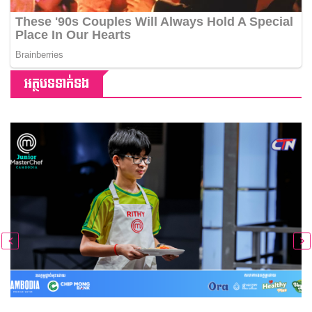
អត្ថបទទាក់ទង