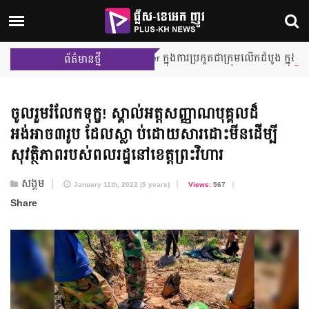
 នឹងក្លាយជា Team Leader ក្នុងការប្រកួតជាក្រុមលើកដំបូង ក្នុងកម្មវិធី Jun
ព័ត៌មានថ្មី
ចូលរួមរំលែកទុក្ខ! ស្គាល់​អត្តសញ្ញាណ​បុគ្គល​ដ៏​
អង់អាច៣រូប ដែល​ស្លា ប់ដោយសារ​ដោះមីន​ដើម្បី​
សុវត្ថិភាព​របស់​ពលរដ្ឋ​នៅ​ខេត្តព្រះវិហារ
សង្គម
January 11th, 2022 (5 years)
Views:
567
Share