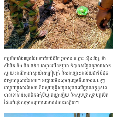
បុគ្គលិកទាំង៣រូបដែលបាត់បង់ជីវិត រួមមាន ឈ្មោះ ស៊ុន វង្ស, ម៉ា
ស៊ីម៉េត និង ម៉ន ចក់។ អាជ្ញាធរមីនកម្ពុជា ក៏បានសម្ដែងនូវការសោក
ស្ដាយ អាណិតអាសូរយ៉ាងក្រៀមក្រំ និងអាឡោះអាល័យជាទីបំផុត
ជាមួយគ្រួសារនៃសព។ អាជ្ញាធរមីនសូមចូលរួមរំលែកមរណ:ទុក្ខ
ជាមួយគ្រួសារនៃសព និងសូមឧទ្ទិសបួងសួងដល់វិញ្ញាណក្ខន្ធសព
បានទៅកាន់សុគតិភពកុំបីឃ្លាតឃ្លាឡើយ និងសូមបួងសួងបុគ្គលិក
ដែលកំពុងសម្រាកព្យាបាលឆាប់ជាសះស្បើយ៕