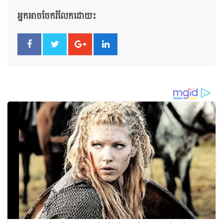
អ្នកអាចចែករំលែកដោយ៖