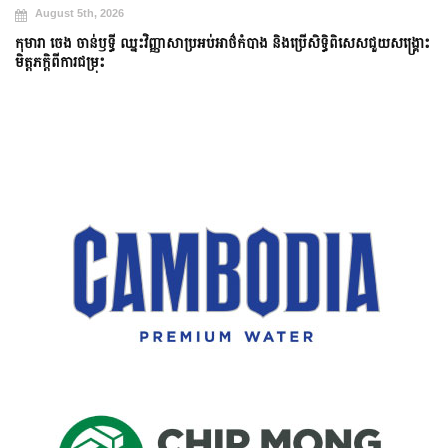
August 5th, 2026
កុមារា ចេង ចាន់ឫទ្ធី ឈ្នះវិញ្ញាសាប្រអប់អាថ៌កំបាង និងប្រើសិទ្ធិពិសេសជួយសង្គ្រោះ
មិត្តភក្តិពីការជម្រុះ