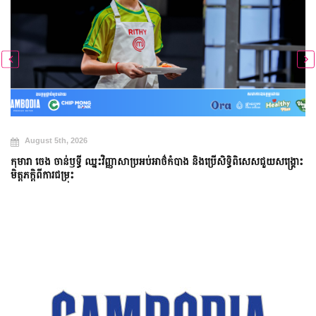
August 5th, 2026
កុមារា ចេង ចាន់ឫទ្ធី ឈ្នះវិញ្ញាសាប្រអប់អាថ៌កំបាង និងប្រើសិទ្ធិពិសេសជួយសង្គ្រោះ
មិត្តភក្តិពីការជម្រុះ