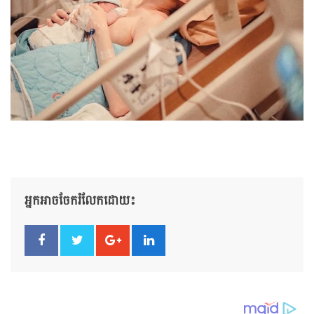
អ្នកអាចចែករំលែកដោយ៖