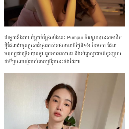
ជាមួយនឹងភាពកំប្លុកកំប្លែងទាំងនេះ Pumpui ក៏ទទួលបានសមាជិក
ថ្មីដែលជាកូនប្រុសដំបូងរបស់នាងកាលពីថ្ងៃទី១៦ ខែមករា ដែល
មនុស្សជាច្រើនបានចូលរួបអបអរសាទរ និងនាំគ្នាស្វាគមន៍កូនប្រុស
ជាទីស្រលាញ់របស់តារាស្រីរូបនេះផងដែរ៕