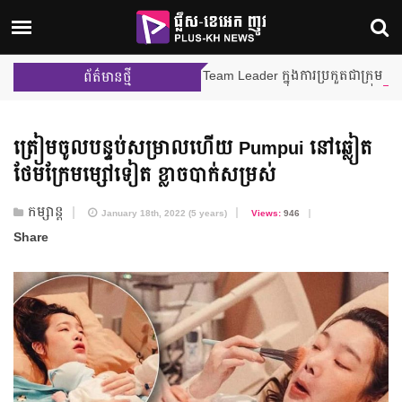
 និង នីហឫទ័យ នឹងក្លាយជា Team Leader ក្នុងការប្រកួតជាក្រុមលើកដំបូង ក្នុង
ព័ត៌មានថ្មី
ត្រៀម​ចូលបន្ទប់​សម្រាល​ហើយ Pumpui នៅឆ្លៀត​
ថែមក្រែម​ម្សៅទៀត ខ្លាច​បាក់សម្រស់
កម្សាន្ត
January 18th, 2022 (5 years)
Views:
946
Share