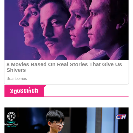
អត្ថបទទាក់ទង