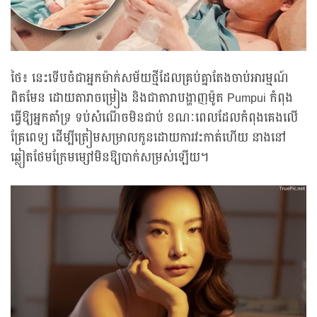
ថៃ៖ នេះទើបចំជាអ្នកម៉ាក់សម័យថ្មីដែលគ្រប់គ្នាតែងចាប់អារម្មណ៍
ពិតមែន ដោយតារាចម្រៀង និងជាតារាបង្ហាញម៉ូត Pumpui កំពុង
ធ្វើឱ្យអ្នកគាំទ្រ ទប់សំណើចមិនជាប់ ខណៈពេលដែលកំពុងគេងលើ
គ្រែពេទ្យ ដើម្បីត្រៀមសម្រាលកូនដោយការវះកាត់ហើយ នាងនៅ
ឆ្លៀតថែមក្រែមម្សៅមិនឱ្យបាក់សម្រស់ឡើយ។