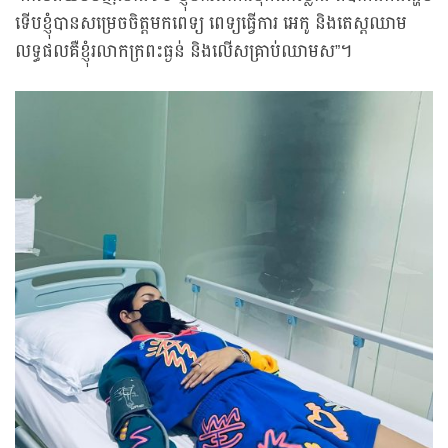
ទើបខ្ញុំបានសម្រេចចិត្តមកពេទ្យ ពេទ្យធើ្វការ អេកូ និងតេស្តឈាម
លទ្ធផលគឺខ្ញុំរលាកក្រពះធ្ងន់ និងលើសគ្រាប់ឈាមស”។