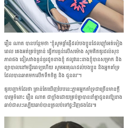
រឿន ណាត បានបន្ថែមថា “ខ្ញុំសូមផ្តាំផ្ញើដល់បងប្អូនដែលញ៉ាំអត់ទៀង
ពេល គេងអត់គ្រប់គ្រាន់ ធ្វើការធ្ងន់លើសម៉ោង សូមគិតគូរដល់សុខ
ភាពផង ជៀសវាងធ្ងន់ធ្ងរដូចនាងខ្ញុំ ឥលូវនេះនាងខ្ញុំបានសម្រាក និង
ព្យាបាលនៅមន្ទីរពេទ្យហើយ សូមអរគុណដល់បងប្អូន និងអ្នកគាំទ្រ
ដែលបានឆាតមកលើកទឹកចិត្ត និង ជូនពរ”។
គួរបញ្ជាក់ដែរថា គ្រាន់តែឃើញបែបនេះភ្លាមអ្នកគាំទ្រជាច្រើនមានក្តី
បារម្ភចំពោះ រឿន ណាត ជាខ្លាំងដោយគ្រប់គ្នាបាននាំគ្នាជូនពរឱ្យនាង
ឆាប់ជាសះស្បើយឆាប់បានត្រលប់ទៅផ្ទះវិញផងដែរ៕