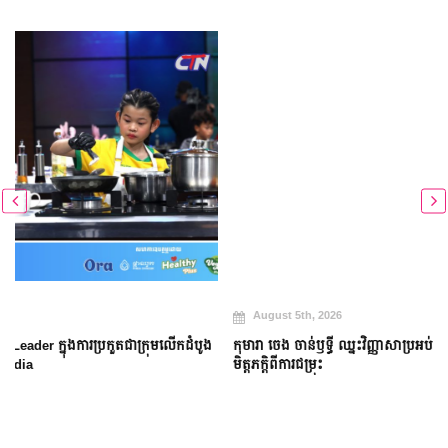
August 5th, 2026
កុមារា ចេង ចាន់ឫទ្ធី ឈ្នះវិញ្ញាសាប្រអប់អាថ៌កំបាង និងប្រើសិទ្ធិពិសេសជួយសង្គ្រោះ
មិត្តភក្តិពីការជម្រុះ