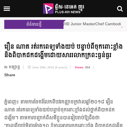
ណើររបស់ Little Chef ចំនួន ២ រូប ពីផ្ទះបាយ Junior MasterChef Cambodia
ព័ត៌មានថ្មី
រឿន ណាត រត់រកពេទ្យ​ទាំងយប់ បន្ទាប់ពី​ចុកពោះខ្លាំង
និង​ពិបាក​ដកដង្ហើម​ដោយសារ​រលាកក្រពះ​ធ្ងន់ធ្ងរ
កម្សាន្ត
June 29th, 2022 (4 years)
Views:
354
Share
ភ្នំពេញ៖ តាមការចែករំលែកពីបវរកញ្ញាចក្រវាលឆ្នាំ២០១៨ រឿន
ណាត រត់រកពេទ្យទាំងយប់បន្ទាប់ចុកពោះខ្លាំងដល់ថ្នាក់ពិបាកដក
ដង្ហើម។ តាមការបញ្ជាក់ពីសមីខ្លួនបានរៀបរាប់ឱ្យដឹងថា
“កាលពីយប់មិញម៉ោង១០ ខ្ញុំមានអាការចុកពោះខ្លាំង ពិបាកដកដង្ហើម