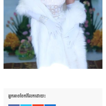
អ្នកអាចចែករំលែកដោយ៖