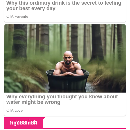
អត្ថបទទាក់ទង