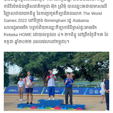
ការិនីប៉េតង់ជម្រើសជាតិកម្ពុជា អ៊ុក ស្រីមុំ បានឈ្នះមេដាយមាសលើ
វិញ្ញាសាវាយយកពិន្ទុ នៃការប្រកួតកីឡាពិភពលោក The World
Games 2022 នៅទីក្រុង Birmingham រដ្ឋ Alabama
សហរដ្ឋអាមេរិក បន្ទាប់ពីយកឈ្នះកីឡាការិនីម្ចាស់ផ្ទះអាមេរិក
Rebeka HOWE ដោយលទ្ធផល ៤១-២១ពិន្ទុ នៅព្រឹកថ្ងៃទី១៣ ខែ
កក្កដា ឆ្នាំ២០២២ (ពេលវេលានៅកម្ពុជា)។