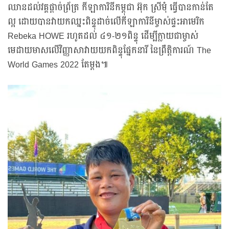
ឈានដល់វគ្គផ្ដាច់ព្រ័ត្រ កីឡាការិនីកម្ពុជា អ៊ុក ស្រីមុំ ធ្វើបានកាន់តែ
ល្អ ដោយបានវាយកឈ្នះពិន្ទុដាច់លើកីឡាការិនីម្ចាស់ផ្ទះអាមេរិក
Rebeka HOWE រហូតដល់ ៤១-២១ពិន្ទុ ដើម្បីក្លាយជាម្ចាស់
មេដាយមាសលើវិញ្ញាសាវាយយកពិន្ទុផ្នែកនារី នៃព្រឹត្តិការណ៍ The
World Games 2022 តែម្ដង៕