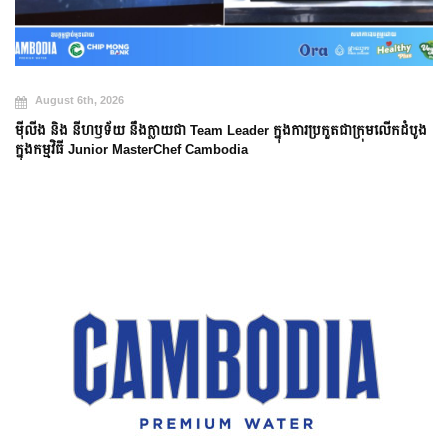
August 6th, 2026
ម៉ីលីង និង នីហឫទ័យ នឹងក្លាយជា Team Leader ក្នុងការប្រកួតជាក្រុមលើកដំបូង
ក្នុងកម្មវិធី Junior MasterChef Cambodia