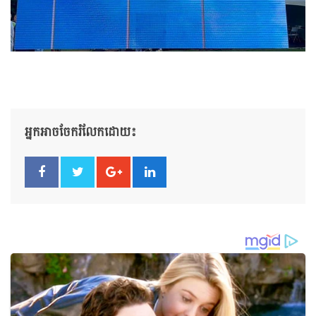
អ្នកអាចចែករំលែកដោយ៖