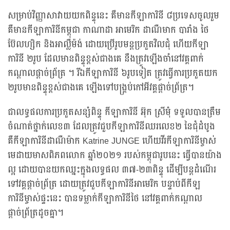
សម្រាប់វិញ្ញាសាវាយយកពិន្ទុនេះ គឺមានកីឡាការិនី ៨ប្រទេសចូលរួម
គឺមានកីឡាការិនីកម្ពុជា កាណាដា អាមេរិក ដាណឺមាក បារាំង ថៃ
ប៊ែលហ្សិក និងអាល្លឺម៉ង់ ដោយប្រើរូបមន្ដប្រកួតវិលជុំ ហើយកីឡា
ការិនី ២រូប ដែលមានពិន្ទុខ្ពស់ជាងគេ នឹងត្រូវឡើងចាំនៅវគ្គពាក់
កណ្ដាលផ្ដាច់ព្រ័ត្រ ។ រីឯកីឡាការិនី ៦រូបទៀត ត្រូវធ្វើការប្រកួតយក
២រូបមានពិន្ទុខ្ពស់ជាងគេ ឡើងទៅបង្គ្រប់កៅអីវគ្គផ្ដាច់ព្រ័ត្រ។
ជាលទ្ធផលការប្រកួតសន្សំពិន្ទុ កីឡាការិនី អ៊ុក ស្រីមុំ ទទួលបានត្រឹម
ចំណាត់ថ្នាក់លេខ៣ ដែលត្រូវជួបកីឡាការិនីឈរលេខ២ នៃជុំដំបូង
គឺកីឡាការិនីដាណឺម៉ាក Katrine JUNGE ហើយវីរកីឡាការិនីម្ចាស់
មេដាយមាសពិភពលោក ឆ្នាំ២០២១ របស់កម្ពុជារូបនេះ ធ្វើបានយ៉ាង
ល្អ ដោយបានយកឈ្នះក្នុងលទ្ធផល ៣៧-២៣ពិន្ទុ ដើម្បីបន្ដដំណើរ
ទៅវគ្គផ្ដាច់ព្រ័ត្រ ដោយត្រូវជួបកីឡាការិនីអាមេរិក បន្ទាប់ពីកីឡ
ការិនីម្ចាស់ផ្ទះនេះ បានទម្លាក់កីឡាការិនីថៃ នៅវគ្គពាក់កណ្ដាល
ផ្ដាច់ព្រ័ត្រដូចគ្នា។