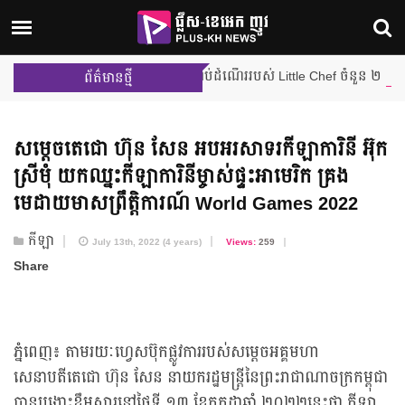
រប្រកួតជម្រុះលើកដំបូង បញ្ចប់ដំណើររបស់ Little Chef ចំនួន ២ រូប ពីផ្ទះបា
ព័ត៌មានថ្មី
សម្តេចតេជោ ហ៊ុន សែន អបអរសាទរ​កីឡាការិនី អ៊ុក
ស្រីមុំ យកឈ្នះ​កីឡាការិនី​ម្ចាស់ផ្ទះ​អាមេរិក គ្រង
មេដាយមាស​ព្រឹត្តិការណ៍ World Games 2022
កីឡា
July 13th, 2022 (4 years)
Views:
259
Share
ភ្នំពេញ៖ តាមរយៈហ្វេសប៊ុកផ្លូវការរបស់សម្ដេចអគ្គមហា
សេនាបតីតេជោ ហ៊ុន សែន នាយករដ្ឋមន្ត្រីនៃព្រះរាជាណាចក្រកម្ពុជា
បានបង្ហោះខ្លឹមសារនៅថ្ងៃទី ១៣ ខែកក្កដាឆ្នាំ ២០២២នេះថា កីឡា