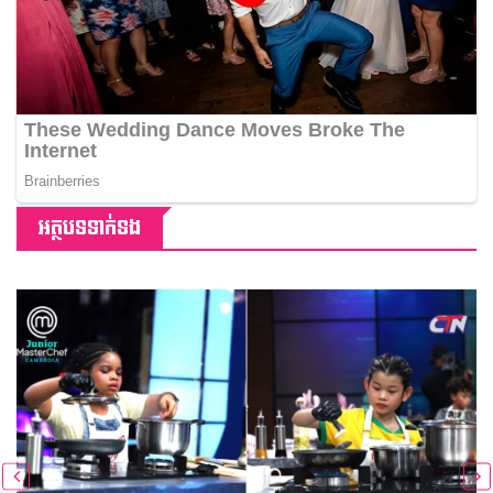
អត្ថបទទាក់ទង