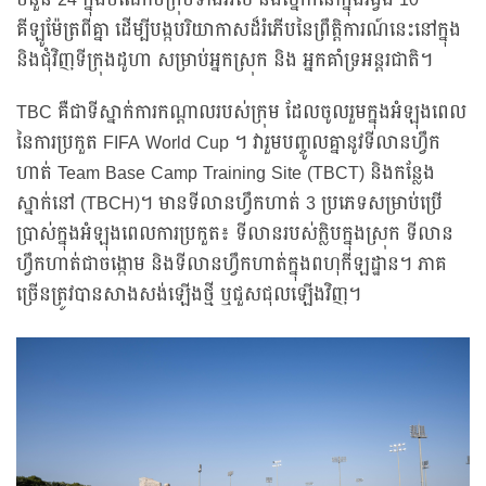
ចំនួន 24 ក្នុងចំណោមក្រុមទាំងអស់ នឹងស្នាក់នៅក្នុងរង្វង់ 10
គីឡូម៉ែត្រពីគ្នា ដើម្បីបង្កបរិយាកាសដ៏រំភើបនៃព្រឹត្តិការណ៍នេះនៅក្នុង
និងជុំវិញទីក្រុងដូហា សម្រាប់អ្នកស្រុក និង អ្នកគាំទ្រអន្តរជាតិ។
TBC គឺជាទីស្នាក់ការកណ្តាលរបស់ក្រុម ដែលចូលរួមក្នុងអំឡុងពេល
នៃការប្រកួត FIFA World Cup ។ វារួមបញ្ចូលគ្នានូវទីលានហ្វឹក
ហាត់ Team Base Camp Training Site (TBCT) និងកន្លែង
ស្នាក់នៅ (TBCH)។ មានទីលានហ្វឹកហាត់ 3 ប្រភេទសម្រាប់ប្រើ
ប្រាស់ក្នុងអំឡុងពេលការប្រកួត៖ ទីលានរបស់ក្លិបក្នុងស្រុក ទីលាន
ហ្វឹកហាត់ជាចង្កោម និងទីលានហ្វឹកហាត់ក្នុងពហុកីឡដ្ឋាន។ ភាគ
ច្រើនត្រូវបានសាងសង់ឡើងថ្មី ឬជួសជុលឡើងវិញ។