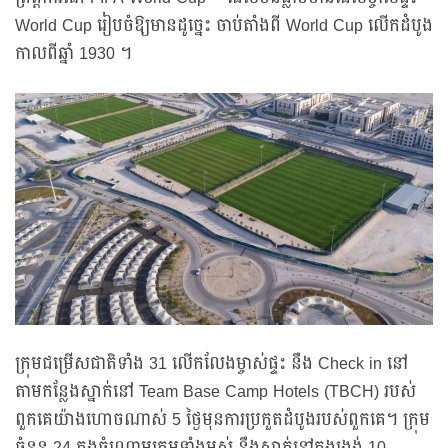
World Cup រៀបចំឱ្យមានដូច្នេះ ចាប់តាំងពី World Cup លើកដំបូង
កាលពីឆ្នាំ 1930 ។
ក្រុមជម្រើសជាតិទាំង 31 លើកលែងម្ចាស់ផ្ទះ នឹង Check in នៅ
តាមកន្លែងស្នាក់នៅ Team Base Camp Hotels (TBCH) របស់
ពួកគេយ៉ាងហោចណាស់ 5 ថ្ងៃមុនការប្រកួតដំបូងរបស់ពួកគេ។ ក្រុម