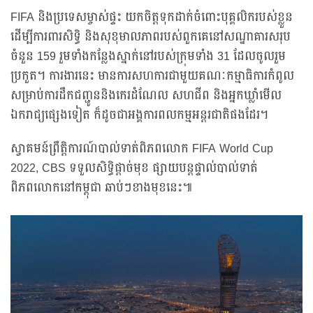
FIFA និងប្រទេសម្ចាស់ផ្ទះ យកចិត្តទុកដាក់ចំពោះបុគ្គលិករបស់ខ្លួន
ដើម្បីការពារសិទ្ធិ និងសុខុមាលភាពរបស់ពួកគេនៅសណ្ឋាគារសរុប
ចំនួន 159 រួមទាំងកន្លែងស្នាក់នៅរបស់ក្រុមទាំង 31 ដែលចូលរួម
ប្រកួត។ ការងារនេះ មានការសហការជាមួយគណៈកម្មាធិការកំពូល
សម្រាប់ការដឹកជញ្ជូននិងកេរដំណែល សហជីព និងអ្នកឃ្លាំមើល
ឯករាជ្យផ្សេងទៀត ក៏ដូចជាអង្គការពលកម្មអន្តរជាតិផងដែរ។
ស្វាគមន៍ព្រឹត្តិការណ៍បាល់ទាត់ពិភពលោក FIFA World Cup
2022, CBS ទទួលសិទ្ធិផ្ដាច់មុខ ផ្សាយបន្ដផ្ទាល់បាល់ទាត់
ពិភពលោកនៅកម្ពុជា ឆាប់ៗខាងមុខនេះ៕