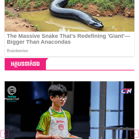
អត្ថបទទាក់ទង