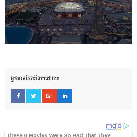
អ្នកអាចចែករំលែកដោយ៖