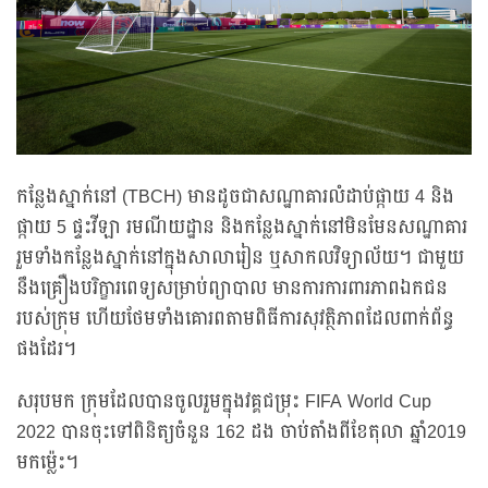
កន្លែងស្នាក់នៅ (TBCH) មានដូចជាសណ្ឋាគារលំដាប់ផ្កាយ 4 និង
ផ្កាយ 5 ផ្ទះវីឡា រមណីយដ្ឋាន និងកន្លែងស្នាក់នៅមិនមែនសណ្ឋាគារ
រួមទាំងកន្លែងស្នាក់នៅក្នុងសាលារៀន ឬសាកលវិទ្យាល័យ។ ជាមួយ
នឹងគ្រឿងបរិក្ខារពេទ្យសម្រាប់ព្យាបាល មានការការពារភាពឯកជន
របស់ក្រុម ហើយថែមទាំងគោរពតាមពិធីការសុវត្ថិភាពដែលពាក់ព័ន្ធ
ផងដែរ។
សរុបមក ក្រុមដែលបានចូលរួមក្នុងវគ្គជម្រុះ FIFA World Cup
2022 បានចុះទៅពិនិត្យចំនួន 162 ដង ចាប់តាំងពីខែតុលា ឆ្នាំ2019
មកម្ល៉េះ។