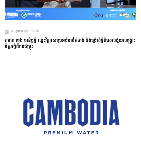
August 5th, 2026
កុមារា ចេង ចាន់ឫទ្ធី ឈ្នះវិញ្ញាសាប្រអប់អាថ៌កំបាង និងប្រើសិទ្ធិពិសេសជួយសង្គ្រោះ
មិត្តភក្តិពីការជម្រុះ