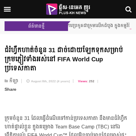
ងក្លាយជា Team Leader ក្នុងការប្រកួតជាក្រុមលើកដំបូង ក្នុងកម្មវិធី Junior
ព័ត៌មានថ្មី
ជំរំហ្វឹកហាត់ចំនួន 31 ដាច់​ដោយ​ឡែក​ទុក​សម្រាប់​
ក្រុមភ្ញៀវ​ទាំងអស់​នៅ FIFA World Cup
ប្រទេសកាតា
កីឡា
August 8th, 2022 (4 years)
Views:
252
Share
ក្រុមចំនួន 31 ដែលធ្វើដំណើរទៅកាន់ប្រទេសកាតា នឹងមានជំរំហ្វឹក
ហាត់ផ្ទាល់ខ្លួន ក្នុងគម្រោង Team Base Camp (TBC) នៅឯ
ព្រឹត្តិការណ៍ FIFA World Cup™ ដែលមិនធ្លាប់មានដែលម្ចាស់ផ្ទះ