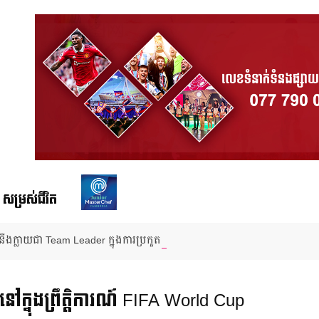
សម្រស់ជីវិត
ឹងក្លាយជា Team Leader ក្នុងការប្រកួតជាក្រុមលើកដំបូង ក្នុងកម្មវិធី Junio
នៅក្នុង​ព្រឹត្តិការណ៍ FIFA World Cup