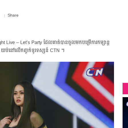
Share
 Night Live – Let’s Party ដែលគាត់បានចូលមកបម្រើការកម្សាន្ត
-9 យប់នៅលើកញ្ចក់ទូរទស្សន៍ CTN ។