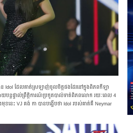
 មាន Idol ដែលគាត់ស្រឡាញ់ចូលចិត្តផងដែរនៅក្នុងពិភពកីឡា
បន្តផ្ទាល់ព្រឹត្តិការណ៍ប្រកួតបាល់ទាត់ពិភពលោក រយៈពេល 4
ាងមុខនេះ VJ គង់ កា បានបង្ហើបថា Idol របស់គាត់គឺ Neymar