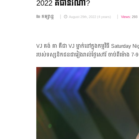
2022 គឺជា​នរណា?
កម្សាន្ត
August 29th, 2022 (4 years)
Views:
293
VJ គង់ គា គឺជា VJ ម្នាក់នៅក្នុងកម្មវិធី Saturday
របស់ទស្សនិកជនជារៀងរាល់ថ្ងៃសៅរ៍ ចាប់ពីម៉ោង 7