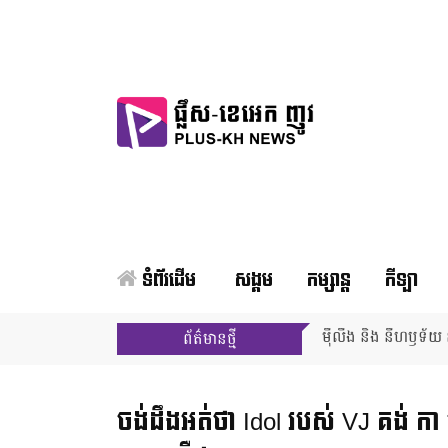
ទំព័រដើម
សង្គម
កម្សាន្ត
កីឡា
ម៉ីលីង និង នីហឫទ័យ ន
ព័ត៌មានថ្មី
ចង់ដឹងអត់​ថា Idol របស់ VJ គង់ កា 