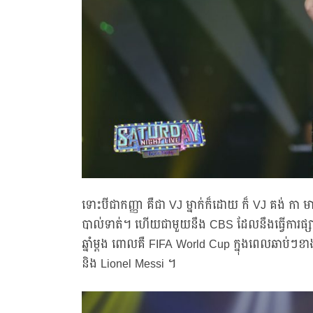
ទោះបីជាកញ្ញា គឺជា VJ ម្នាក់ក៏ដោយ ក៏ VJ គង់ កា
បាល់ទាត់។ ហើយជាមួយនឹង CBS ដែលនឹងធ្វើការផ្សាយ
ឆ្នាំម្ដង ពោលគឺ FIFA World Cup ក្នុងពេលឆាប់ៗខ
និង Lionel Messi ។