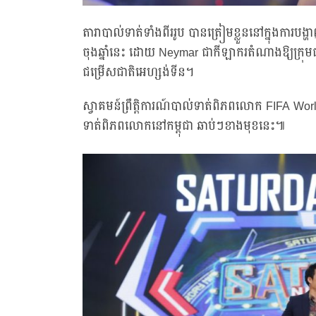
តារាបាល់ទាត់ទាំងពីររូប បានត្រៀមខ្លួននៅក្នុងក
ចុងឆ្នាំនេះ ដោយ Neymar ជាកីឡាករតំណាងឱ្យក្រុមជ
ជម្រើសជាតិអេហ្សង់ទីន។
ស្វាគមន៍ព្រឹត្តិការណ៍បាល់ទាត់ពិភពលោក FIFA World
ទាត់ពិភពលោកនៅកម្ពុជា ឆាប់ៗខាងមុខនេះ៕