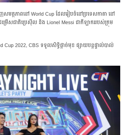
ារបង្ហាញសមត្ថភាពនៅ World Cup ដែលរៀបចំនៅប្រទេសកាតា នៅ
ម្រើសជាតិប្រេស៊ីល និង Lionel Messi ជាកីឡាកររបស់ក្រុម
 Cup 2022, CBS ទទួលសិទ្ធិផ្ដាច់មុខ ផ្សាយបន្ដផ្ទាល់បាល់