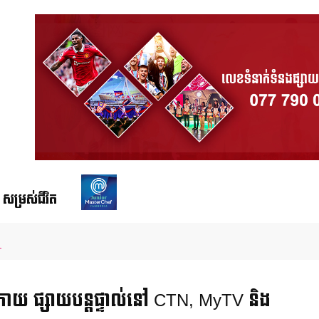
សម្រស់ជីវិត
្នះវិញ្ញាសាប្រអប់អាថ៌កំបាង និងប្រើសិទ្ធិពិសេសជួយសង្គ្រោះមិត្តភក្តិពីការជម្រុះ
ងក្រោយ ផ្សាយបន្តផ្ទាល់នៅ CTN, MyTV និង