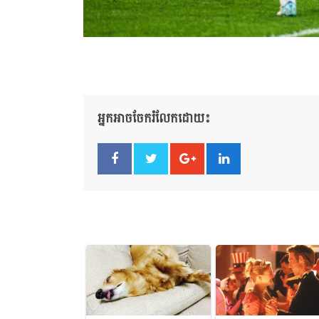
អ្នកអាចចែករំលែកដោយ៖