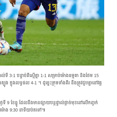
ទី 3-1 បន្ទាប់ពីស្មើគ្នា 1-1 សម្រាប់ម៉ោងធម្មតា និងថែម 15
 ក្នុងលទ្ធផល 4-1 ។ ដូច្នេះក្រុមទាំងពីរ នឹងត្រូវជួបគ្នានៅវគ្គ
ងៃទី 9 ខែធ្នូ ដែលនឹងមានផ្សាយបន្តផ្ទាល់ផ្ដាច់មុខនៅលើកញ្ចក់
ីម៉ោង 9:30 នាទីយប់តទៅ៕