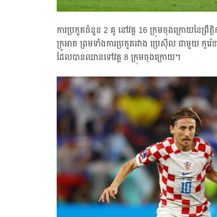
ការប្រកួតចំនួន 2 គូ នៅវគ្គ 16 ក្រុមចុងក្រោយនៃព្រ
ក្រូអាត ព្រមទាំងការប្រកួតរវាង ប្រេស៊ីល ជាមួយ កូ
ដែលបានឈានទៅវគ្គ 8 ក្រុមចុងក្រោយ។