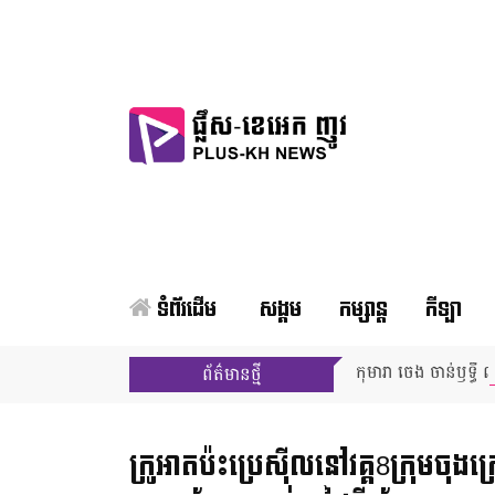
ទំព័រដើម
សង្គម
កម្សាន្ត
កីឡា
កុមារា ចេង ចាន់ឫទ្ធី ឈ
ព័ត៌មានថ្មី
ក្រូអាតប៉ះប្រេស៊ីលនៅវគ្គ8ក្រុមចុ