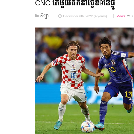
CNC តែមួយគត់នាថ្ងៃទី9ខែធ្នូ
កីឡា
December 6th, 2022 (4 years)
Views:
218