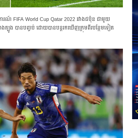
ឹត្តិការណ៍ FIFA World Cup Qatar 2022 រវាងជប៉ុន ជាមួយ
រ៉េខាងត្បូង បានបញ្ចប់ ដោយបានបន្តរកឃើញក្រុមពីរបន្ថែមទៀត