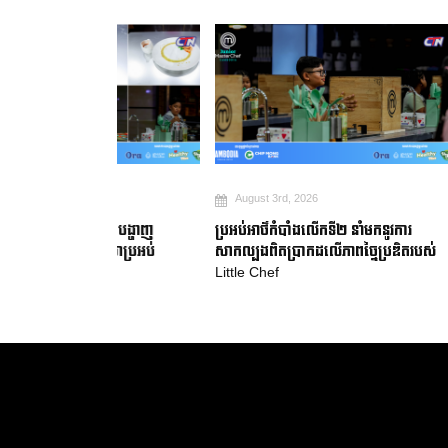
August 3rd, 2026
July 31st, 2
ចាន បង្ហាញ
ប្រអប់អាថ៌កំបាំងលើកទី២ នាំមកនូវការ
Chef ម៉ារីយ៉ា អ
ញ្ញាសាប្រអប់
សាកល្បងពិតប្រាកដលើភាពច្នៃប្រឌិតរបស់
ខ្មែរ មុនការប្រក
Little Chef