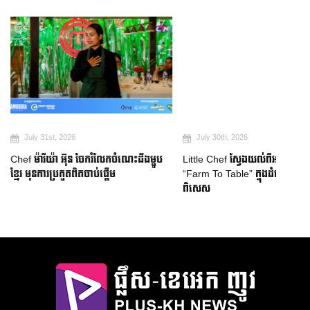
026
July 30th, 2026
Ju
៊ុន ចែករំលែកចំណេះដឹងម្ហូប
Little Chef ស្វែងយល់ពីអត្ថន័យពិតនៃ
ប្រអប់
ួតពិតចាប់ផ្តើម
“Farm To Table” ក្នុងដំណើរទស្សនកិច្ចដ៏
ការភ្ញ
ពិសេស
មេរៀនហ