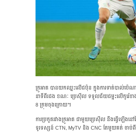
ក្រូអាត បានយកឈ្នះលើជប៉ុន ក្នុងការទាត់បាល់ប៉េណាល់
នាទីពីរដង ខណៈ ប្រេស៊ីល ទទួលជ័យជម្នះលើកូរ៉េខាងត្បូង
8 ក្រុមចុងក្រោយ។
ការប្រកួតរវាងក្រូអាត ជាមួយប្រេស៊ីល នឹងធ្វើឡើងនៅថ្
ទូរទស្សន៍ CTN, MyTV និង CNC តែមួយគត់ ចាប់ព