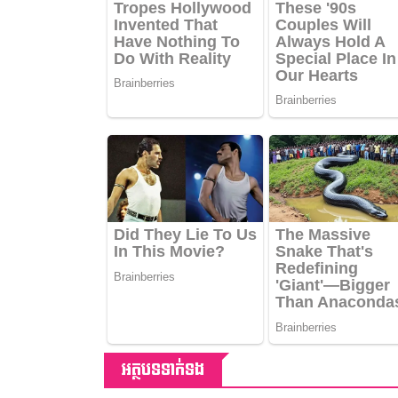
អត្ថបទទាក់ទង