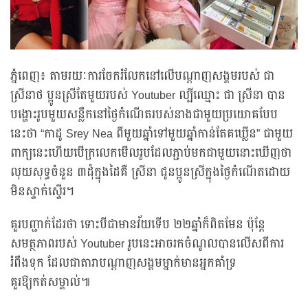
ភ្នំពេញ៖ តាមរយៈការចែករំលែកនៅលើបណ្តាញសង្គមរបស់ ជា
ស្រីនាថ ប្អូនស្រីតែមួយរបស់ Youtuber ល្បីឈ្មោះ ជា ស្រីនា បាន
បង្ហោះរូបមួយសន្លឹកនៅថ្ងៃកំណើតរបស់នាងជាមួយប្រយោគបែប
នេះថា “កាដូ Srey Nea ពីមួយឆ្នាំទៅមួយឆ្នាំកាន់តែគឃ្លើន” ជាមួយ
ពាក្យនេះហើយបើក្រលេកមើលរូបដែលភ្ជាប់មកជាមួយនោះឃើញថា
លុយសុទ្ធចំនួន ៣ដុំក្នុងដៃគឺ ស្រីនា ជូនប្អូនស្រីក្នុងថ្ងៃកំណើតដោយ
មិនស្ទាក់ស្ទើរ។
គួរបញ្ជាក់ដែរថា ទោះបីជាមានវ័យទើប ២២ឆ្នាំក៏ពិតមែន ប៉ុន្តែ
សមត្ថភាពរបស់ Youtuber រូបនេះអាចរកចំណូលបានលើសពីការ
រំពឹងទុក ដែលជាតារាបណ្តាញសង្គមម្នាក់មានអ្នកគាំទ្រ
គួរឱ្យកត់សម្គាល់៕