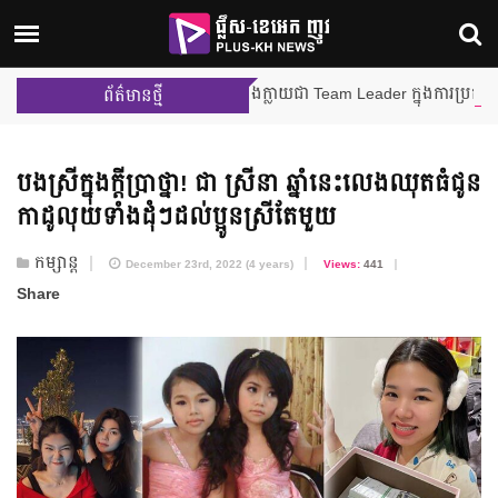
ម៉ីលីង និង នីហឫទ័យ នឹងក្លាយជា Team Leader ក្នុងការប្រកួតជាក្រុមលើកដំប
ព័ត៌មានថ្មី
បងស្រីក្នុងក្តីប្រាថ្នា! ជា ស្រីនា ឆ្នាំនេះលេងឈុតធំជូន
កាដូលុយទាំងដុំៗដល់ប្អូនស្រីតែមួយ
កម្សាន្ត
December 23rd, 2022 (4 years)
Views:
441
Share