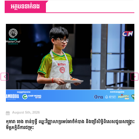
អត្ថបទទាក់ទង
August 5th, 2026
កុមារា ចេង ចាន់ឫទ្ធី ឈ្នះវិញ្ញាសាប្រអប់អាថ៌កំបាង និងប្រើសិទ្ធិពិសេសជួយសង្គ្រោះ
មិត្តភក្តិពីការជម្រុះ