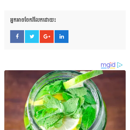
អ្នកអាចចែករំលែកដោយ៖