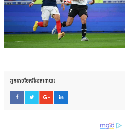
អ្នកអាចចែករំលែកដោយ៖