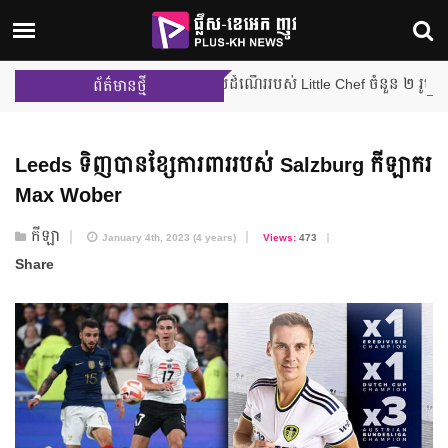
ប្រកួតជម្រុះលើកដំបូង បញ្ចប់ដំណើររបស់ Little Chef ចំនួន ២ រូប ពីផ្ទះបាយ
ព័ត៌មានថ្មី
Leeds ទិញបានខ្សែការពាររបស់ Salzburg កីឡាករ
Max Wober
កីឡា
January 4th, 2023 (4 years)
Views:
473
Share