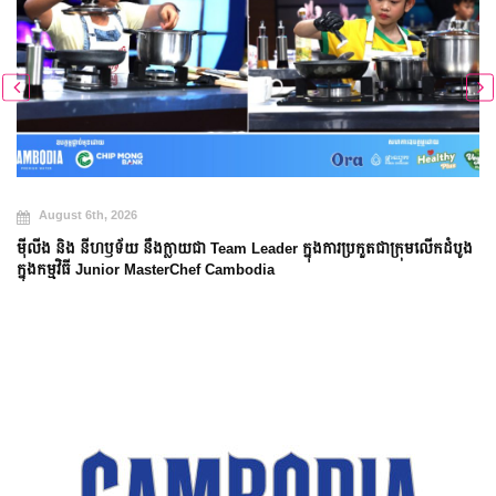
August 6th, 2026
ម៉ីលីង និង នីហឫទ័យ នឹងក្លាយជា Team Leader ក្នុងការប្រកួតជាក្រុមលើកដំបូង
ក្នុងកម្មវិធី Junior MasterChef Cambodia