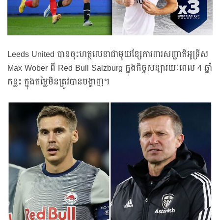
Leeds United បានចុះហត្ថលេខាជាមួយខ្សែការពារសញ្ជាតិអូទ្រីស
Max Wober ពី Red Bull Salzburg ក្នុងកិច្ចសន្យារយៈពេល 4 ឆ្នាំ
កន្លះ ក្នុងតម្លៃមិនត្រូវបានបង្ហាញ។