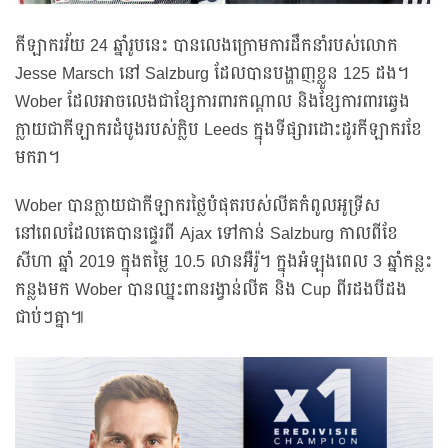
កីឡាករវ័យ 24 ឆ្នាំរូបនេះ បានលេងក្រោមការដឹកនាំរបស់លោក
Jesse Marsch នៅ Salzburg ដែលបានបង្ហាញខ្លួន 125 ដង។
Wober ដែលអាចលេងជាខ្សែការពារកណ្តាល និងខ្សែការពារឆ្វេង
ក្លាយជាកីឡាករដំបូងរបស់ក្លិប Leeds ក្នុងទីផ្សារដោះដូរកីឡាករខែ
មករា។
Wober បានក្លាយជាកីឡាករថ្លៃបំផុតរបស់លីគកំពូលអូទ្រីស
នៅពេលដែលគេបានផ្ទេរពី Ajax ទៅកាន់ Salzburg កាលពីខែ
សីហា ឆ្នាំ 2019 ក្នុងតម្លៃ 10.5 លានអឺរ៉ូ។ ក្នុងអំឡុងពេល 3 ឆ្នាំកន្លះ
កន្លងមក Wober បានឈ្នះពានរង្វាន់លីគ និង Cup ពីរដងបីដង
ជាប់ៗគ្នា៕