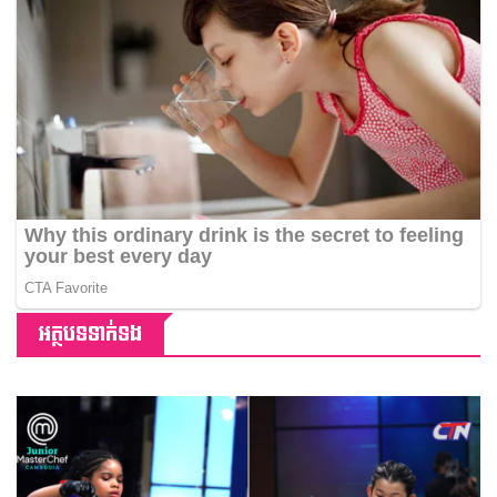
អត្ថបទទាក់ទង