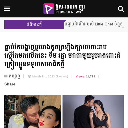
ការប្រកួតជម្រុះលើកដំបូង បញ្ចប់ដំណើររបស់ Little Chef ចំនួន ២ រូប ពីផ្ទ
ព័ត៌មានថ្មី
ធ្លាប់តែបង្ហាញរូបរាងតូចច្រឡឹងក្បាលពោះរាប
ស្មើតែមកលើកនេះ ទឹម រដ្ឋា មកជាមួយរូបរាងពោះធំ
ត្រៀមខ្លួនទទួលសមាជិកថ្មី
កម្សាន្ត
March 3rd, 2023 (3 years)
Views:
11,788
Share