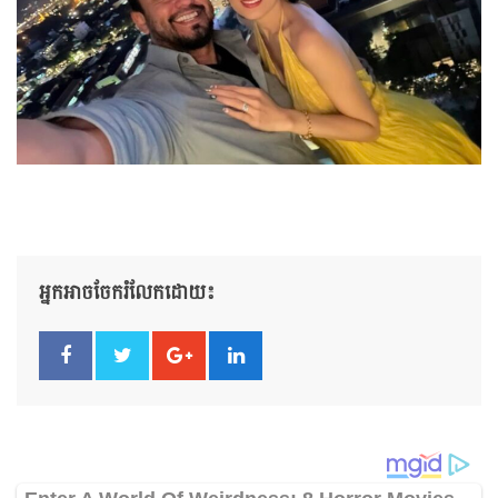
អ្នកអាចចែករំលែកដោយ៖