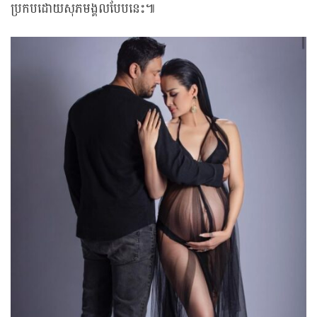
ប្រកបដោយសុភមង្គលបែបនេះ៕