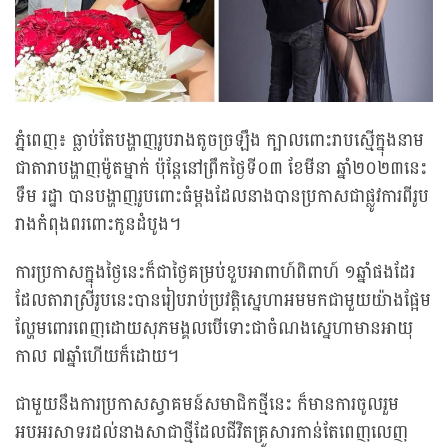
ភ្នំពេញ៖ ធ្លាប់តែបង្ហាញរូបរាងតូចច្រឡឹង ក្បាលពោះរាបស្មើក្នុងនាម
ជាតារាបង្ហាញម៉ូតម្នាក់ ប៉ុន្តែនៅព្រឹកថ្ងៃទី០៣ ខែមីនា ឆ្នាំ២០២៣នេះ
ទឹម រដ្ឋា បានបង្ហាញរូបពោះធំម្តងដែលនាងបានប្រកាសជាផ្លូវការពីរូប
រាងកំពុងពរពោះកូនដំបូង។
ការប្រកាសក្នុងថ្ងៃនេះក៏ជាថ្ងៃគម្រប់ខួបអាពាហ៍ពិពាហ៍ ១ឆ្នាំផងដែរ
ដែលតារាស្រីរូបនេះបានរៀបរាប់ប្រវត្តិស្នេហាអមមកជាមួយយ៉ាងផ្អែម
ល្ហែមពោរពេញដោយសុភមង្គលបើទោះជាចំណងស្នេហាមានអាយុ
កាល ៧ឆ្នាំហើយក៏ដោយ។
ជាមួយនឹងការប្រកាសស្វាគមន៍សមាជិកថ្មីនេះ ក៏មានការចូលរួម
អបអរសាទរដល់នាងសាជាថ្មីដែលជីវិតគ្រួសារកាន់តែពេញលេញ