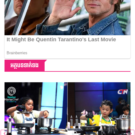
អត្ថបទទាក់ទង