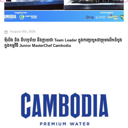
August 6th, 2026
ម៉ីលីង និង នីហឫទ័យ នឹងក្លាយជា Team Leader ក្នុងការប្រកួតជាក្រុមលើកដំបូង
ក្នុងកម្មវិធី Junior MasterChef Cambodia