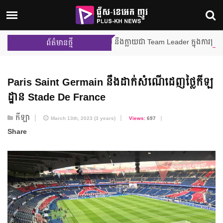
ម៉ីលីង និង នីហឫទ័យ នឹងក្លាយជា Team Leader ក្នុងការប្រកួតជាក្រុ
ព័ត៌មានថ្មី
Paris Saint Germain នឹងដាក់សំណើដេញថ្លៃកីឡ
ដ្ឋាន Stade De France
កីឡា
March 13th, 2023 (3 years)
Views:
697
Share