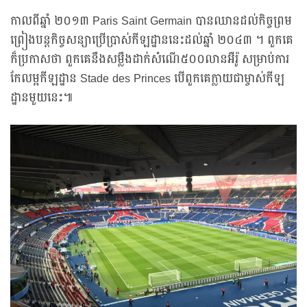
កាលពីឆ្នាំ ២០១៣ Paris Saint Germain បានឈានដល់កិច្ចព្រម
ព្រៀងបន្តកិច្ចសន្យាប្រើប្រាស់កីឡដ្ឋាននេះដល់ឆ្នាំ ២០៤៣ ។ ពួកគេ
ក៏ប្រកាសថា ពួកគេនឹងសម្លឹងដាក់សំណើ៥០០លានអឺរ៉ូ សម្រាប់ការ
កែលម្អកីឡដ្ឋាន Stade des Princes បើពួកគេក្លាយជាម្ចាស់កីឡ
ដ្ឋានមួយនេះ៕