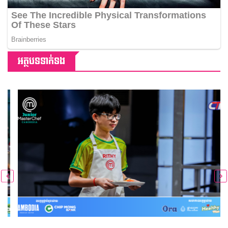
អត្ថបទទាក់ទង