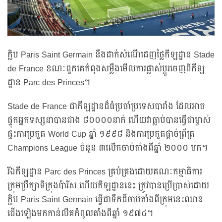
ក្លិប Paris Saint Germain នឹងដាក់សំណើដេញថ្លៃកីឡដ្ឋាន Stade
de France ខណៈពួកគេកំពុងសម្លឹងមើលការផ្លាស់ប្តូរចេញពីកីឡ
ដ្ឋាន Parc des Princes។
Stade de France ជាកីឡដ្ឋានដ៏ធំប្រចាំប្រទេសបារាំង ដែលអាច
ផ្ទុកអ្នកទស្សនាបានជាង ៨០០០០នាក់ ហើយវាធ្លាប់បានធ្វើជាម្ចាស់
ផ្ទះការប្រកួត World Cup ឆ្នាំ ១៩៩៨ និងការប្រកួតផ្តាច់ព្រ័ត្រ
Champions League ចំនួន ៣លើកចាប់តាំងពីឆ្នាំ ២០០០ មក។
រីឯកីឡដ្ឋាន Parc des Princes គ្រប់គ្រងដោយគណៈកម្មាធិការ
ក្រុមប្រឹក្សាទីក្រុងប៉ារីស ហើយកីឡដ្ឋាននេះ ត្រូវបានប្រើប្រាស់ដោយ
ក្លិប Paris Saint Germain ធ្វើជាទឹកដីចាប់តាំងពីក្រុមនេះឈាន
ជើងឡើងមកកាន់លីគកំពូលតាំងពីឆ្នាំ ១៩៧៤។