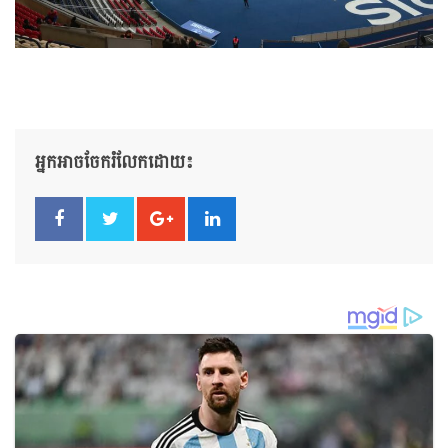
អ្នកអាចចែករំលែកដោយ៖