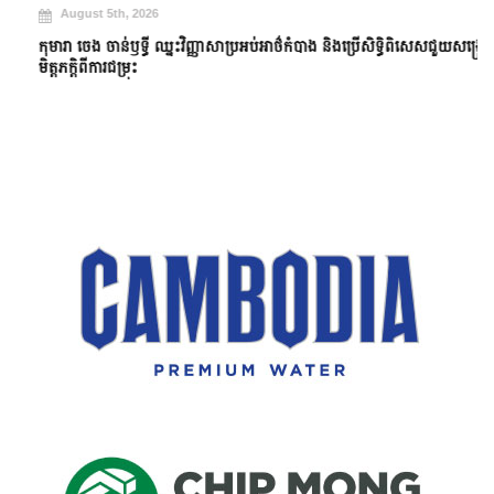
August 5th, 2026
កុមារា ចេង ចាន់ឫទ្ធី ឈ្នះវិញ្ញាសាប្រអប់អាថ៌កំបាង និងប្រើសិទ្ធិពិសេសជួយសង្គ្រោះ
មិត្តភក្តិពីការជម្រុះ