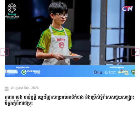
August 5th, 2026
កុមារា ចេង ចាន់ឫទ្ធី ឈ្នះវិញ្ញាសាប្រអប់អាថ៌កំបាង និងប្រើសិទ្ធិពិសេសជួយសង្គ្រោះ
មិត្តភក្តិពីការជម្រុះ