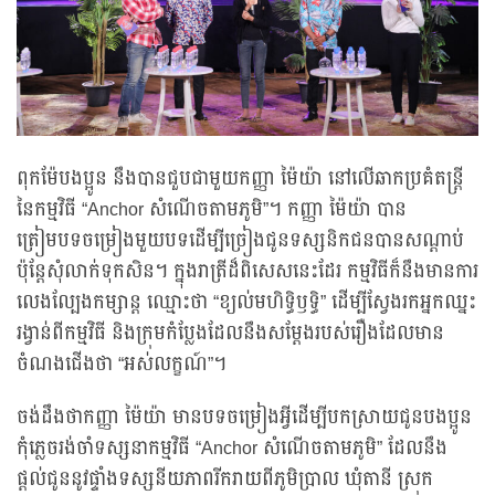
ពុកម៉ែបងប្អូន នឹងបានជួបជាមួយកញ្ញា ម៉ៃយ៉ា នៅលើឆាកប្រគំតន្ត្រី
នៃកម្មវិធី “Anchor សំណើចតាមភូមិ”។ កញ្ញា ម៉ៃយ៉ា បាន
ត្រៀមបទចម្រៀងមួយបទដើម្បីច្រៀងជូនទស្សនិកជនបានសណ្ដាប់
ប៉ុន្តែសុំលាក់ទុកសិន។ ក្នុងរាត្រីដ៏ពិសេសនេះដែរ កម្មវិធីក៏នឹងមានការ
លេងល្បែងកម្សាន្ត ឈ្មោះថា “ខ្យល់មហិទ្ធិឫទ្ធិ” ដើម្បីស្វែងរកអ្នកឈ្នះ
រង្វាន់ពីកម្មវិធី និងក្រុមកំប្លែងដែលនឹងសម្ដែងរបស់រឿងដែលមាន
ចំណងជើងថា “អស់លក្ខណ៍”។
ចង់ដឹងថាកញ្ញា ម៉ៃយ៉ា មានបទចម្រៀងអ្វីដើម្បីបកស្រាយជូនបងប្អូន
កុំភ្លេចរង់ចាំទស្សនាកម្មវិធី “Anchor សំណើចតាមភូមិ” ដែលនឹង
ផ្ដល់ជូននូវផ្ទាំងទស្សនីយភាពរីករាយពីភូមិប្រាល ឃុំតានី ស្រុក