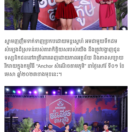
ស្នាមញញឹមទាក់ទាញប្រកបដោយមន្តស្នេហ៍ អមជាមួយទឹកដម
សំឡេងដ៏ស្រទន់របស់តារាកិត្តិយសរបស់យើង នឹងត្រូវបង្ហាញជូន
ទស្សនិកជននៅរាត្រីពោរពេញដោយភាពអត្ថន័យ និងភាពសប្បាយ
រីករាយក្នុងកម្មវិធី “Anchor សំណើចតាមភូមិ” នាថ្ងៃសៅរ៍ ទី០១ ខែ
មេសា ឆ្នាំ២០២៣ខាងមុខនេះ។