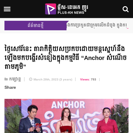
លាយជា Team Leader ក្នុងការប្រកួតជាក្រុមលើកដំបូង ក្នុងកម្មវិធី Junior Ma
ព័ត៌មានថ្មី
ថ្ងៃសៅរ៍នេះ តារាកិត្តិយសប្រកបដោយមន្តស្នេហ៍នឹង
ឡើងមកបង្ហើរសំនៀងក្នុងកម្មវិធី “Anchor សំណើច
តាមភូមិ”
កម្សាន្ត
March 28th, 2023 (3 years)
Views:
793
Share