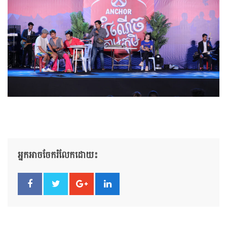
អ្នកអាចចែករំលែកដោយ៖