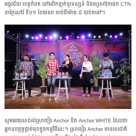
អង្គរជ័យ ខេត្តកំពត នៅលើកញ្ចក់ទូរទស្សន៍ និងហ្វេសប៊ុកផេក CTN
នាថ្ងៃសៅរ៍ ទី០១ ខែមេសា ចាប់ពីម៉ោង ៨ យប់តទៅ។
សូមអរគុណដល់ស្រាបៀរ Anchor និង Anchor WHITE ដែលជា
អ្នកឧបត្ថម្ភផ្ដាច់មុខក្នុងកម្មវិធីនេះ។ ស្រាបៀរ Anchor មានរសជាតិ