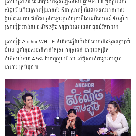
ស្រាលស្រទន់ ដែលបានបង្កើតឡើងតាំងពីឆ្នាំ១៩៣៣ ក្នុងប្រទេស
សិង្ហបុរី ហើយស្រាបៀរអាន់ឆ័រ គឺជាស្រាបៀរដែលទទួលបានពានរ
ង្វាន់គុណភាពផលិតល្អឥតខ្ចោះរួមជាមួយនឹងបទពិសោធន៍៩០ឆ្នាំ។
ស្រាបៀរ អាន់ឆ័រ ផលិតឡើងសម្រាប់ពេលវេលាជួបជុំរីករាយ។
ស្រាបៀរ Anchor WHITE ផលិតឡើងយ៉ាងពិសេសពីអង្ករខេត្តបាត់
ដំបង ផ្ដល់នូវរសជាតិកាន់តែស្រាលស្រទន់ ជាមួយកម្រិត
ជាតិអាល់កុល 4.5% ងាយស្រួលពិសា ស័ក្តិសមឥតខ្ចោះជាមួយ
អាហារ គ្រប់មុខ៕