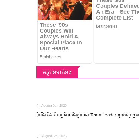
អត្ថបទទាក់ទង
August 6th, 2026
ម៉ីលីង និង នីហឫទ័យ នឹងក្លាយជា Team Leader ក្នុងការប្រកួ
August 5th, 2026