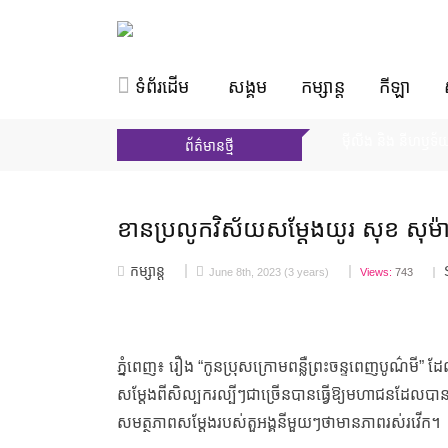
ទំព័រដើម
សង្គម
កម្សាន្ត
កីឡា
ម៉ីលីង និង នីហឫទ័
ព័ត៌មានថ្មី
កុមារា ចេង ចាន់ឫទ្ធី 
មុខម្ហូបលេចធ្លោទាំង
ប្រអប់អាថ៌កំបាំងលើ
ខានប្រលូកវិស័យសម្តែងយូរ សុខ សុម៉ាវត
Chef ម៉ារីយ៉ា អ៊ុន ច
កម្សាន្ត
June 8th, 2023 (3 years)
Views:
743
ភ្នំពេញ៖ រឿង “កូនប្រុសក្រោមពន្លឺព្រះចន្ទពេញបូណ៌មី
សម្តែងពីសិល្បករល្បីៗជាច្រើនបានធ្វើឱ្យមហាជនដែល
សមត្ថភាពសម្តែងរបស់តួអង្គនីមួយៗថាមានភាពរស់រវើក។