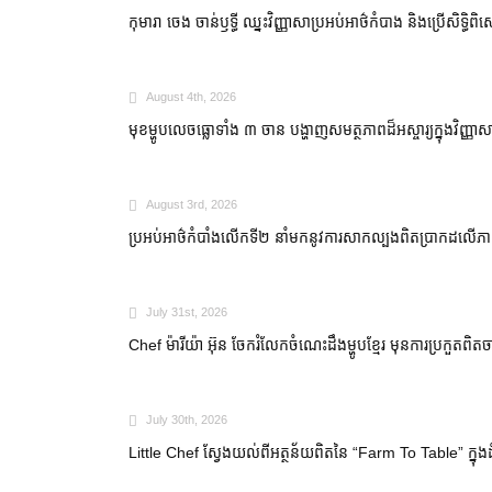
កុមារា ចេង ចាន់ឫទ្ធី ឈ្នះវិញ្ញាសាប្រអប់អាថ៌កំបាង និងប្រើសិទ្ធិពិស
August 4th, 2026
មុខម្ហូបលេចធ្លោទាំង ៣ ចាន បង្ហាញសមត្ថភាពដ៏អស្ចារ្យក្នុងវិញ្ញ
August 3rd, 2026
ប្រអប់អាថ៌កំបាំងលើកទី២ នាំមកនូវការសាកល្បងពិតប្រាកដលើភាពច
July 31st, 2026
Chef ម៉ារីយ៉ា អ៊ុន ចែករំលែកចំណេះដឹងម្ហូបខ្មែរ មុនការប្រកួតពិតចា
July 30th, 2026
Little Chef ស្វែងយល់ពីអត្ថន័យពិតនៃ “Farm To Table” ក្នុង