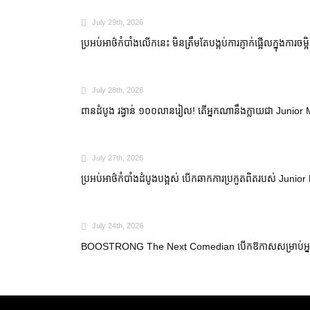
July 29th, 2026
ប្រអប់អាថ៌កំបាំងលើកនេះ មិនត្រឹមតែបង្កប់ការភ្ញាក់ផ្អើលក្នុងការចម
July 28th, 2026
ពានដំបូង រង្វាន់ ១០០លានរៀល! តើអ្នកណានឹងក្លាយជា Junio
July 27th, 2026
ប្រអប់អាថ៌កំបាំងដំបូងបង្អស់ បើកឆាកការប្រកួតពិតរបស់ Ju
July 24th, 2026
BOOSTRONG The Next Comedian បើកឱកាសសម្រាប់អ្នកមាន