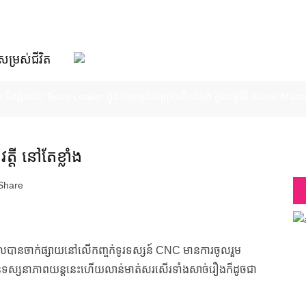
សម្រស់ជីវិត
យ នឹងក្លាយជា Team Leader ក្នុងការប្រកួតជាក្រុមលើកដំបូង ក្នុងកម្មវិធី Junior 
ឈ្នះវិញ្ញាសាប្រអប់អាថ៌កំបាង និងប្រើសិទ្ធិពិសេសជួយសង្គ្រោះមិត្តភក្តិពីការជម្រុះ
 ៣ ចាន បង្ហាញសមត្ថភាពដ៏អស្ចារ្យក្នុងវិញ្ញាសាប្រអប់អាថ៌កំបាំង លើកទី២
កទី២ នាំមកនូវការសាកល្បងពិតប្រាកដលើភាពច្នៃប្រឌិតរបស់ Little Chef
្តី នៅតែខ្លាំង
ែករំលែកចំណេះដឹងម្ហូបខ្មែរ មុនការប្រកួតពិតចាប់ផ្តើម
Share
” ដែលបានចាក់ផ្សាយនៅលើកញ្ចក់ទូរទស្សន៍ CNC មានការចូលរួម
បានទស្សនាភាពយន្តនេះហើយលាន់មាត់សរសើរទាំងសាច់រឿងក៏ដូចជា