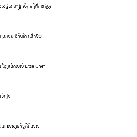
េសជួយសង្គ្រោះមិត្តភក្តិពីការជម្រុះ
ាសាប្រអប់អាថ៌កំបាំង លើកទី២
្នៃប្រឌិតរបស់ Little Chef
ប់ផ្តើម
ដំណើរទស្សនកិច្ចដ៏ពិសេស