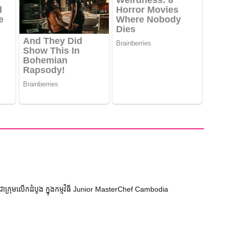
តជាក្រុមលើកដំបូង ក្នុងកម្មវិធី Junior MasterChef Cambodia