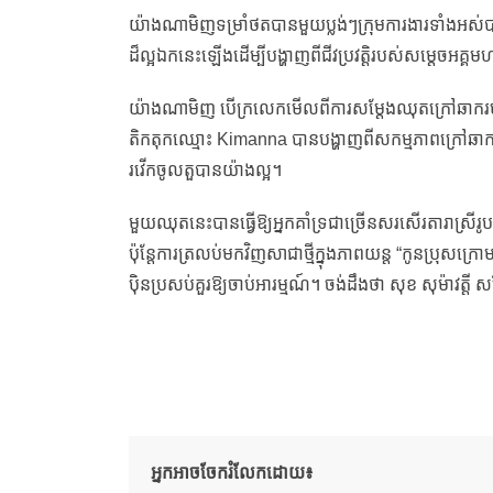
យ៉ាងណាមិញទម្រាំថតបានមួយប្លង់ៗក្រុមការងារទាំងអស់ប
ដ៏ល្អឯកនេះឡើងដើម្បីបង្ហាញពីជីវប្រវត្តិរបស់សម្តេចអគ្គ
យ៉ាងណាមិញ បើក្រលេកមើលពីការសម្តែងឈុតក្រៅឆាករប
តិកតុកឈ្មោះ Kimanna បានបង្ហាញពីសកម្មភាពក្រៅឆាក
រវើកចូលតួបានយ៉ាងល្អ។
មួយឈុតនេះបានធ្វើឱ្យអ្នកគាំទ្រជាច្រើនសរសើរតារាស្រ
ប៉ុន្តែការត្រលប់មកវិញសាជាថ្មីក្នុងភាពយន្ត “កូនប្រុសក្រ
ប៉ិនប្រសប់គួរឱ្យចាប់អារម្មណ៍។ ចង់ដឹងថា សុខ សុម៉ាវត្តី
អ្នកអាចចែករំលែកដោយ៖