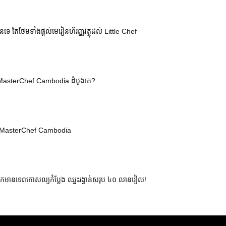
្អិនទេ តែថែមទាំងផ្តល់មេរៀនហិរញ្ញវត្ថុដល់ Little Chef
r MasterChef Cambodia ដំបូងគេ?
nior MasterChef Cambodia
ទេពកោសល្យកំប្លែង ឈ្នះរង្វាន់សរុប ៤០ លានរៀល!