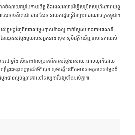
ានចំណាយកម្លាំងកាយចិត្ត និងពេលវេលាដើម្បីសម្រិតសម្រាំងភាពយន្ត
មហាសេនាបតីតេជោ ហ៊ុន សែន នាយករដ្ឋមន្ត្រីនៃព្រះរាជាណាចក្រកម្ពុជា។
ស់តួអង្គវិញពិតជាសម្តែងបានយ៉ាងល្អ ជាក់ស្តែងយោងតាមគណនី
នៃឈុតសម្តែងមួយរបស់អ្នកនាង សុខ សុម៉ាវត្តី ឃើញថាមានភាពរស់
ីរូបនេះជាខ្លាំង បើទោះជាសម្រាកពីការសម្តែងអស់រយៈពេលយូរក៏ដោយ
ោមពន្លឺព្រះចន្ទពេញបូណ៌មី” សុខ សុម៉ាវត្តី នៅតែមានសមត្ថភាពសម្តែងដ៏
 សម្តែងបានល្អប៉ុណ្ណាតោះទៅទស្សនាវីដេអូទាំងអស់គ្នា៕