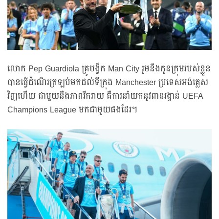
លោក Pep Guardiola គ្រូបង្វឹក Man City រួមនឹងកូនក្រុមរបស់ខ្លួន
បានធ្វើដំណើរត្រឡប់មកដល់ទីក្រុង Manchester ប្រទេសអង់គ្លេស
វិញហើយ ជាមួយនឹងភាពរីករាយ គឺការនាំយកនូវពានរង្វាន់ UEFA
Champions League មកជាមួយផងដែរ។