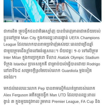
ជាការពិត គ្រូបង្វឹកជនជាតិអេស្ប៉ាញ បានបំពេញភាពជោគជ័យរបស់
ខ្លួននៅក្រុម Man City ក្នុងការឈ្នះពានរង្វាន់ UEFA Champions
League ដែលលោកបានតាមប្រម៉ាញ់អស់រយៈពេលជាច្រើនឆ្នាំ
ជាមួយក្រុមជើងខ្លាំងនៅអង់គ្លេសនេះ។ ជ័យជម្នះ ១-០ ទៅលើក្រុម
Inter Milan ក្នុងការប្រកួតនា ទីលាន Atatürk Olympic Stadium
ទីក្រុង Istanbul ប្រទេសតួកគី ជាគ្រាប់បាល់ធ្វើបានដោយ Rodrigo
នៅនាទី៦៨ សម្រេចក្តីស្រមៃរបស់លោក Guardiola ម្តងទៀត
ផងដែរ។
មកដល់ពេលនេះលោក Pep បានតាមស្មើកំណត់ត្រារបស់លោក
Alex Ferguson អតីតគ្រូបង្វឹក Man UTD ដែលបានឈ្នះពានរ
ង្វាន់ ៣ ក្នុងមួយរដូវកាល រួមមាន Premier League, FA Cup និង