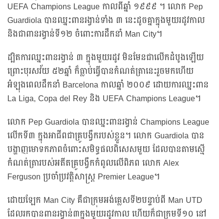
UEFA Champions League កាលពីឆ្នាំ ១៩៩៩ ។ លោក Pep
Guardiola បានឈ្នះពានរង្វាន់ទាំង ៣ នេះដូចគ្នាក្នុងមួយរដូវកាល
និងជាពានរង្វាន់ទី១២ ចំពោះការដឹកនាំ Man City។
ដ្បិតការឈ្នះពានរង្វាន់ ៣ ក្នុងមួយរដូវ មិនមែនជាលើកដំបូងឡើយ
ព្រោះបុរសវ័យ ៥២ឆ្នាំ ក៏ធ្លាប់ធ្វើបានកំណត់ត្រានេះរួចមកហើយ
អំឡុងពេលដឹកនាំ Barcelona កាលឆ្នាំ ២០០៩ ដោយការឈ្នះពាន
La Liga, Copa del Rey និង UEFA Champions League។
លោក Pep Guardiola បានឈ្នះពានរង្វាន់ Champions League
លើកទី៣ ក្នុងអាជីពជាគ្រូបង្វឹករបស់ខ្លួន។ លោក Guardiola បាន
បង្ហាញមោទកភាពចំពោះសមិទ្ធផលពិសេសមួយ ដែលបានតាមស្មើ
កំណត់ត្រារបស់អតីតគ្រូបង្វឹកកំពូលលើពិភព លោក Alex
Ferguson ប្រចាំប្រវត្តិសាស្ត្រ Premier League។
ដោយឡែក Man City គឺជាក្រុមអង់គ្លេសទី២បន្ទាប់ពី Man UTD
ដែលរកបានពានរង្វាន់៣ក្នុងមួយរដូវកាល ហើយក៏ជាក្រុមទី១០ នៅ