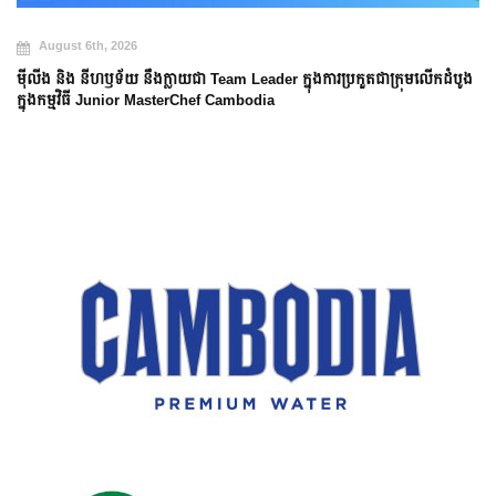
August 5th, 2026
កដំបូង
កុមារា ចេង ចាន់ឫទ្ធី ឈ្នះវិញ្ញាសាប្រអប់អាថ៌កំបាង និងប្រើសិទ្ធិពិសេសជួយសង្គ
មិត្តភក្តិពីការជម្រុះ