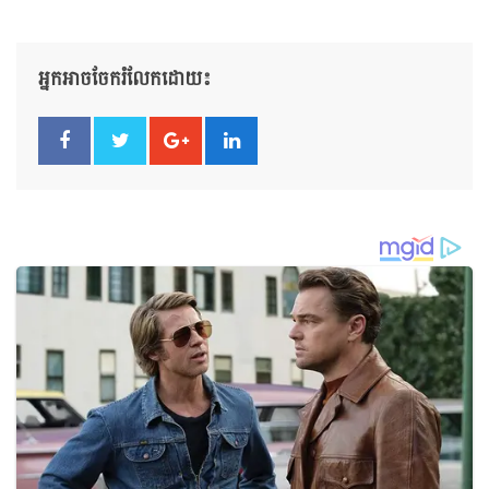
អ្នកអាចចែករំលែកដោយ៖