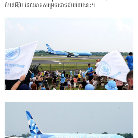
តំបន់អឺរ៉ុប ដែលអាចសម្រេចជោគជ័យបែបនេះ៕