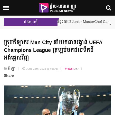
ណើររបស់ Little Chef ចំនួន ២ រូប ពីផ្ទះបាយ Junior MasterChef Cambodia
ព័ត៌មានថ្មី
ក្រុមកីឡាករ Man City នាំយកពានរង្វាន់ UEFA
Champions League ត្រឡប់មកដល់ទឹកដី
អង់គ្លេសវិញ
កីឡា
June 12th, 2023 (3 years)
Views:
347
Share