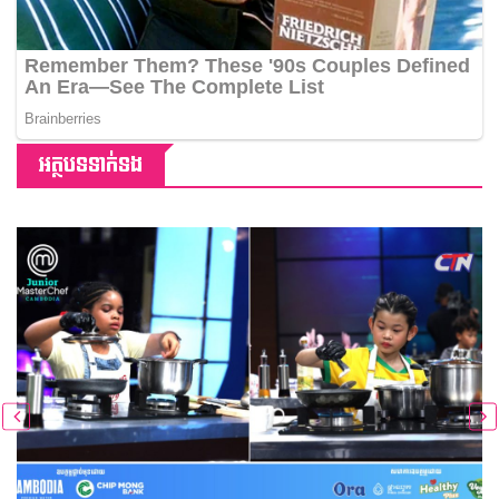
អត្ថបទទាក់ទង