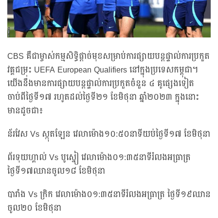
CBS គឺជាម្ចាស់កម្មសិទ្ធិផ្ដាច់មុខសម្រាប់ការផ្សាយបន្តផ្ទាល់ការប្រកួត
វគ្គជម្រុះ UEFA European Qualifiers នៅក្នុងប្រទេសកម្ពុជា។
យើងនឹងមានការផ្សាយបន្តផ្ទាល់ការប្រកួតចំនួន ៤ គូផ្សេងទៀត
ចាប់ពីថ្ងៃទី១៧ រហូតដល់ថ្ងៃទី២១ ខែមិថុនា ឆ្នាំ២០២៣ ក្នុងនោះ
មានដូចជា៖
ន័រវែស Vs ស្កុតឡែន វេលាម៉ោង១០:៥០នាទីយប់ថ្ងៃទី១៧ ខែមិថុនា
ព័រទុយហ្គាល់ Vs បូស្នៀ វេលាម៉ោង០១:៣៥នាទីរំលងអធ្រាត្រ
ថ្ងៃទី១៧ឈានចូល១៨ ខែមិថុនា
បារាំង Vs ក្រិក វេលាម៉ោង០១:៣៥នាទីរំលងអធ្រាត្រ ថ្ងៃទី១៩ឈាន
ចូល២០ ខែមិថុនា