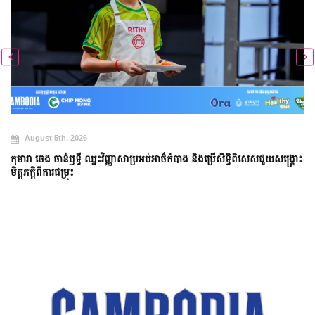
August 4th, 2026
បាង និងប្រើសិទ្ធិពិសេសជួយសង្គ្រោះ
មុខម្ហូបលេចធ្លោទាំង ៣ ចាន បង្ហាញសមត្ថភាពដ៏អស្ចារ
អាថ៌កំបាំង លើកទី២