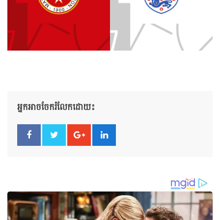
អ្នកអាចចែករំលែកដោយ៖