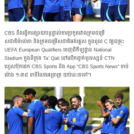
CBS នឹងធ្វើការផ្សាយបន្តផ្ទាល់ការប្រកួតរវាងក្រុមជម្រើ
សជាតិម៉ាល់តា និងក្រុមជម្រើសជាតិអង់គ្លេស ក្នុងពូល C វគ្គជម្រុះ
UEFA European Qualifiers ចេញពីកីឡដ្ឋាន National
Stadium ក្នុងទីក្រុង Ta’ Qali នៅលើកញ្ចក់ទូរទស្សន៍ CTN
ហ្វេសប៊ុកផេក CBS Sports និង App “CBS Sports News” ចាប់
ម៉ោង ១:៣៥ នាទីរំលងអធ្រាត្រ យប់នេះតទៅ។