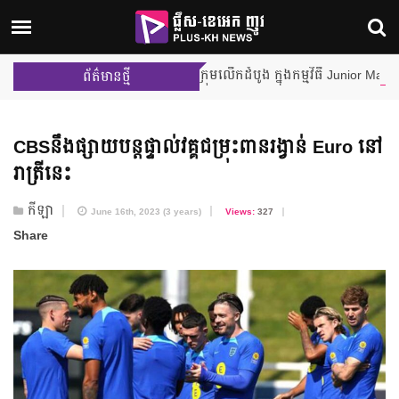
m Leader ក្នុងការប្រកួតជាក្រុមលើកដំបូង ក្នុងកម្មវិធី Junior MasterChef 
ព័ត៌មានថ្មី
CBSនឹងផ្សាយបន្តផ្ទាល់វគ្គជម្រុះពានរង្វាន់ Euro នៅ
រាត្រីនេះ
កីឡា
June 16th, 2023 (3 years)
Views:
327
Share