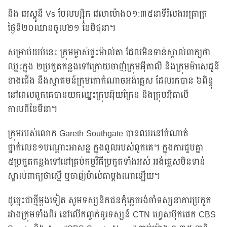
និង អេស្តូនី Vs បែលហ្ស៊ិក វេលាម៉ោង០១:៣៥នាទីរំលងអធ្រាត្រ
ថ្ងៃទី២០ឈានចូល២១ ខែមិថុនា។
សម្រាប់យប់នេះ ក្រុមម្ចាស់ផ្ទះម៉ាល់តា ដែលមិនទាន់ស្គាល់ពាក្យថា
ឈ្នះក្នុង ២ប្រកួតកន្លងទៅក្រោយចាញ់ក្រុមអ៊ីតាលី និងក្រុមម៉ាសេដូនី
ខាងជើង នឹងស្វាគមន៍ក្រុមតោកំណាចអង់គ្លេស ដែលរកបាន ៦ពិន្ទុ
នៅពេលពួកគេបានយកឈ្នះក្រុមអ៊ុយក្រែន និងក្រុមអ៊ីតាលី
កាលពីខែមីនា។
ក្រុមរបស់លោក Gareth Southgate បានឈរនៅចំណាត់
ថ្នាក់លេខ១បណ្ដោះអាសន្ន ក្នុងពូលរបស់ពួកគេ។ ក្នុងការជួបគ្នា
៥ប្រកួតកន្លងទៅនៅគ្រប់កម្មវិធីប្រកួតទាំងអស់ អង់គ្លេសមិនទាន់
ស្គាល់ពាក្យថាស្មើ ឬចាញ់ម៉ាល់តាម្ដងណាឡើយ។
ដូច្នេះជាថ្មីម្ដងទៀត សូមទស្សនិកជនកុំភ្លេចរង់ចាំទស្សនាការប្រកួត
រវាងក្រុមទាំងពីរ នៅលើកញ្ចក់ទូរទស្សន៍ CTN ហ្វេសប៊ុកផេក CBS