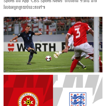
Sports និង App “CBS Sports News” ចាប់ម៉ោង ១:៣៥ នាទី
រំលងអធ្រាត្រយប់នេះតទៅ៕