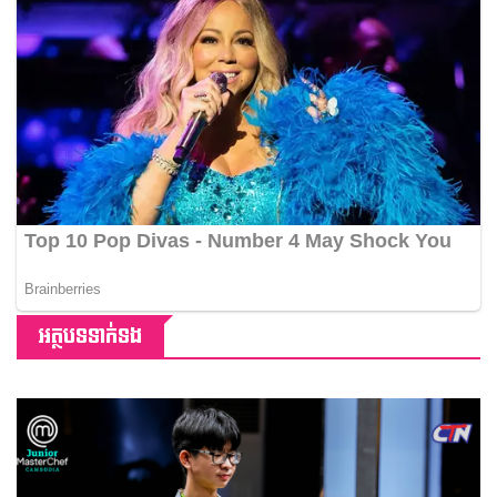
អត្ថបទទាក់ទង