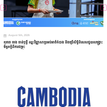
August 5th, 2026
កុមារា ចេង ចាន់ឫទ្ធី ឈ្នះវិញ្ញាសាប្រអប់អាថ៌កំបាង និងប្រើសិទ្ធិពិសេសជួយសង្គ្រោះ
មិត្តភក្តិពីការជម្រុះ