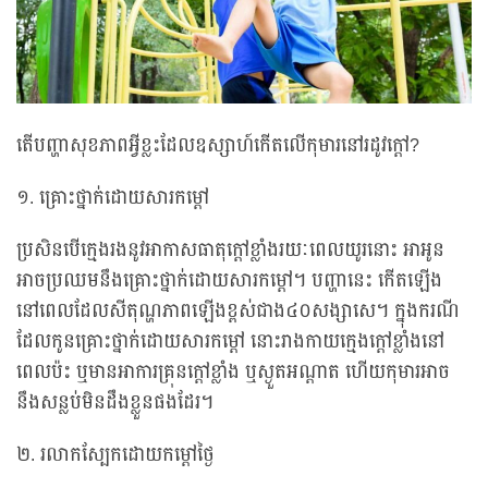
តើបញ្ហាសុខភាពអ្វីខ្លះដែលឧស្សាហ៍កើតលើកុមារនៅរដូវក្តៅ?
១. គ្រោះថ្នាក់ដោយសារកម្តៅ
ប្រសិនបើក្មេងរងនូវអាកាសធាតុក្តៅខ្លាំងរយៈពេលយូរនោះ អាអូន
អាចប្រឈមនឹងគ្រោះថ្នាក់ដោយសារកម្តៅ។ បញ្ហានេះ កើតឡើង
នៅពេលដែលសីតុណ្ហភាពឡើងខ្ពស់ជាង៤០សង្សាសេ។ ក្នុងករណី
ដែលកូនគ្រោះថ្នាក់ដោយសារកម្តៅ នោះរាងកាយក្មេងក្តៅខ្លាំងនៅ
ពេលប៉ះ ឬមានអាការគ្រុនក្តៅខ្លាំង ឬស្ងួតអណ្តាត ហើយកុមារអាច
នឹងសន្លប់មិនដឹងខ្លួនផងដែរ។
២. រលាកស្បែកដោយកម្តៅថ្ងៃ