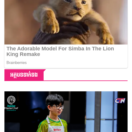
អត្ថបទទាក់ទង