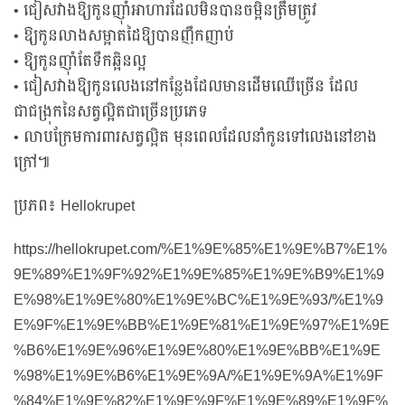
• ជៀសវាងឱ្យកូនញ៉ាំអាហារដែលមិនបានចម្អិនត្រឹមត្រូវ
• ឱ្យកូនលាងសម្អាតដៃឱ្យបានញឹកញាប់
• ឱ្យកូនញ៉ាំតែទឹកឆ្អិនល្អ
• ជៀសវាងឱ្យកូនលេងនៅកន្លែងដែលមានដើមឈើច្រើន ដែល
ជាជង្រុកនៃសត្វល្អិតជាច្រើនប្រភេទ
• លាបក្រែមការពារសត្វល្អិត មុនពេលដែលនាំកូនទៅលេងនៅខាង
ក្រៅ៕
ប្រភព៖ Hellokrupet
https://hellokrupet.com/%E1%9E%85%E1%9E%B7%E1%
9E%89%E1%9F%92%E1%9E%85%E1%9E%B9%E1%9
E%98%E1%9E%80%E1%9E%BC%E1%9E%93/%E1%9
E%9F%E1%9E%BB%E1%9E%81%E1%9E%97%E1%9E
%B6%E1%9E%96%E1%9E%80%E1%9E%BB%E1%9E
%98%E1%9E%B6%E1%9E%9A/%E1%9E%9A%E1%9F
%84%E1%9E%82%E1%9E%9F%E1%9E%89%E1%9F%