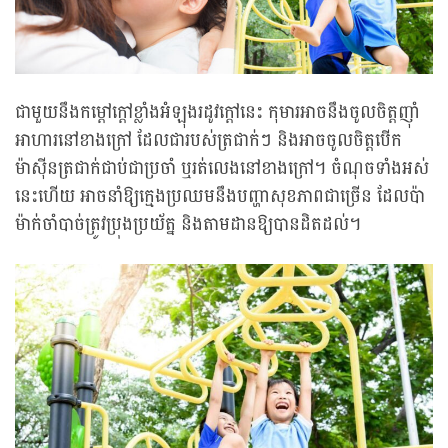
ជាមួយនឹងកម្តៅក្តៅខ្លាំងអំឡុងរដូវក្តៅនេះ កុមារអាចនឹងចូលចិត្តញ៉ាំ
អាហារនៅខាងក្រៅ ដែលជារបស់ត្រជាក់ៗ និងអាចចូលចិត្តបើក
ម៉ាស៊ីនត្រជាក់ជាប់ជាប្រចាំ ឬរត់លេងនៅខាងក្រៅ។ ចំណុចទាំងអស់
នេះហើយ អាចនាំឱ្យក្មេងប្រឈមនឹងបញ្ហាសុខភាពជាច្រើន ដែលប៉ា
ម៉ាក់ចាំបាច់ត្រូវប្រុងប្រយ័ត្ន និងតាមដានឱ្យបានដិតដល់។