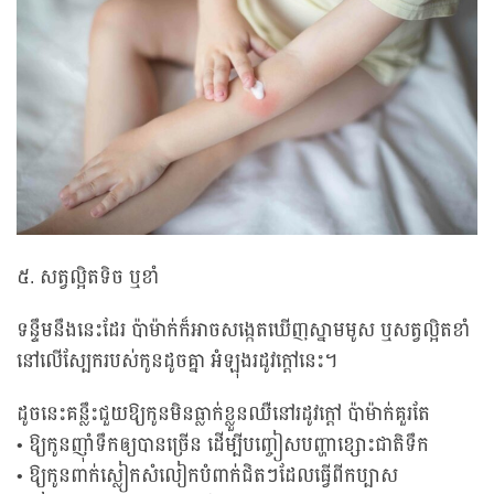
៥. សត្វល្អិតទិច ឬខាំ
ទន្ទឹមនឹងនេះដែរ ប៉ាម៉ាក់ក៏អាចសង្កេតឃើញស្នាមមូស ឬសត្វល្អិតខាំ
នៅលើស្បែករបស់កូនដូចគ្នា អំឡុងរដូវក្តៅនេះ។
ដូចនេះគន្លឹះជួយឱ្យកូនមិនធ្លាក់ខ្លួនឈឺនៅរដូវក្តៅ ប៉ាម៉ាក់គួរតែ
• ឱ្យកូនញ៉ាំទឹកឲ្យបានច្រើន ដើម្បីបញ្ចៀសបញ្ហាខ្សោះជាតិទឹក
• ឱ្យកូនពាក់ស្លៀកសំលៀកបំពាក់ជិតៗដែលធ្វើពីកប្បាស