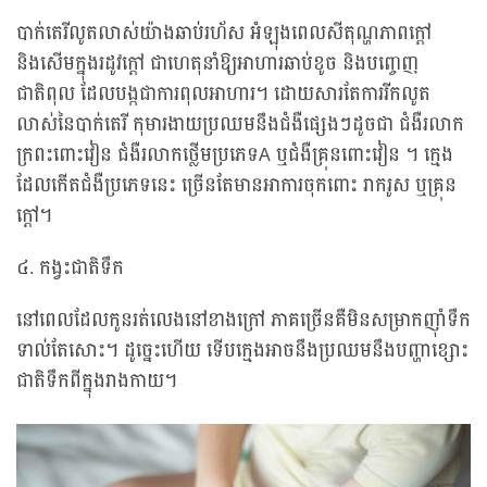
បាក់តេរីលូតលាស់យ៉ាងឆាប់រហ័ស អំឡុងពេលសីតុណ្ហភាពក្តៅ
និងសើមក្នុងរដូវក្តៅ ជាហេតុនាំឱ្យអាហារឆាប់ខូច និងបញ្ចេញ
ជាតិពុល ដែលបង្កជាការពុលអាហារ។ ដោយសារតែការរីកលូត
លាស់នៃបាក់តេរី កុមារងាយប្រឈមនឹងជំងឺផ្សេងៗដូចជា ជំងឺរលាក
ក្រពះពោះវៀន ជំងឺរលាកថ្លើមប្រភេទA ឬជំងឺគ្រុនពោះវៀន ។ ក្មេង
ដែលកើតជំងឺប្រភេទនេះ ច្រើនតែមានអាការចុកពោះ រាករូស ឬគ្រុន
ក្តៅ។
៤. កង្វះជាតិទឹក
នៅពេលដែលកូនរត់លេងនៅខាងក្រៅ ភាគច្រើនគឺមិនសម្រាកញ៉ាំទឹក
ទាល់តែសោះ។ ដូច្នេះហើយ ទើបក្មេងអាចនឹងប្រឈមនឹងបញ្ហាខ្សោះ
ជាតិទឹកពីក្នុងរាងកាយ។