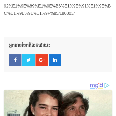
92%E1%9E%89%E1%9E%B6%E1%9E%91%E1%9E%B
C%E1%9E%91%E1%9F%85/180303/
អ្នកអាចចែករំលែកដោយ៖