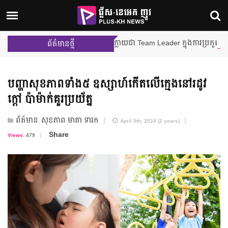
ម៉ីលីង និង នីហឫទ័យ នឹងក្លាយជា Team Leader ក្នុងការប្រកួតជាក្រុមលើកដំប
ព័ត៌មានថ្មី
បញ្ហាសុខភាពទាំង៥ ឧស្សាហ៍កើតលើក្មេងនៅរដូវ
ក្តៅ ប៉ាម៉ាក់គួរប្រយ័ត្ន
ព័ត៍មាន
សុខភាព មាតា​ ទារក
,
April 5th, 2024 (2 years)
Share
Views:
479