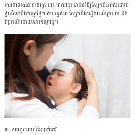
ការរត់លេងនៅខាងក្រៅរយៈពេលយូរ អាចនាំឱ្យស្បែកប៉ះពាល់ដោយ
ផ្ទាល់ទៅនឹងកម្តៅថ្ងៃ។ ជាលទ្ធផល ស្បែកនឹងឡើងពណ៌ក្រហម និង
ប្រែពណ៌ដោយសារកម្តៅថ្ងៃ។
៣. ការលូតលាស់នៃបាក់តេរី