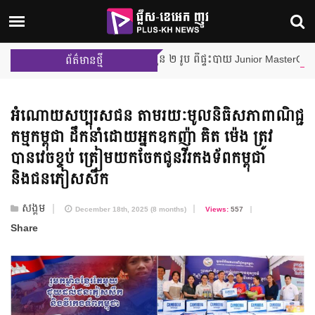
ណើររបស់ Little Chef ចំនួន ២ រូប ពីផ្ទះបាយ Junior MasterChef Cambodia
ព័ត៌មានថ្មី
អំណោយសប្បុរសជន តាមរយៈមូលនិធិសភាពាណិជ្ជ
កម្មកម្ពុជា ដឹកនាំដោយអ្នកឧកញ៉ា គិត ម៉េង ត្រូវ
បានវេចខ្ចប់ ត្រៀមយកចែកជូនវីរកងទ័ពកម្ពុជា
និងជនភៀសសឹក
សង្គម
December 18th, 2025 (8 months)
Views:
557
Share