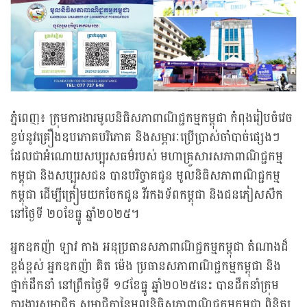
ភ្នំពេញ៖ ក្រុមការងារមូលនិធិសភាពាណិជ្ជកម្មកម្ពុជា កំពុងរៀបចំវេច
ខ្ចប់នូវគ្រឿងឧបភោគបរិភោគ និងសម្ភារៈប្រើប្រាស់ចាំបាច់ផ្សេងៗ
ដែលជាអំណោយសប្បុរសធម៌របស់ មហាគ្រួសារសភាពាណិជ្ជកម្ម
កម្ពុជា និងសប្បុរសជន បានបរិច្ចាគជូន មូលនិធិសភាពាណិជ្ជកម្ម
កម្ពុជា ដើម្បីត្រៀមយកចែកជូន វីរកងទ័ពកម្ពុជា និងជនភៀសសឹក
នៅថ្ងៃទី ២០ខែធ្នូ ឆ្នាំ២០២៥។
អ្នកឧកញ៉ា ឡាវ កាង អនុប្រធានសភាពាណិជ្ជកម្មកម្ពុជា តំណាងដ៏
ខ្ពង់ខ្ពស់ អ្នកឧកញ៉ា គិត ម៉េង ប្រធានសភាពាណិជ្ជកម្មកម្ពុជា និង
ថ្នាក់ដឹកនាំ នៅព្រឹកថ្ងៃទី ១៨ខែធ្នូ ឆ្នាំ២០២៥នេះ បានដឹកនាំក្រុម
ការងារសមាជិក សមាជិកានៃមូលនិធិសភាពាណិជ្ជកម្មកម្ពុជា ពិនិត្យ