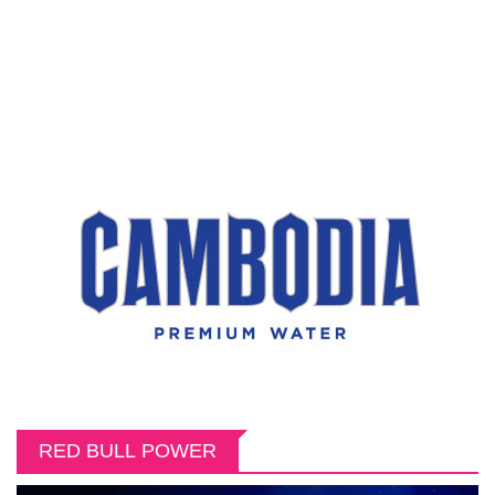
កុមារា ចេង ចាន់ឫទ្ធី ឈ្នះវិញ្ញាសាប្រអប់អាថ៌កំបាង និងប្រើសិទ្ធិពិសេសជួយសង្គ
មិត្តភក្តិពីការជម្រុះ
RED BULL POWER