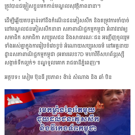
ត្រូវបានជម្លៀសខ្លួនមកកាន់មណ្ឌលសុវត្ថិភាពនានា។
ដើម្បីឆ្លើយតបន្ទាន់ទៅនឹងកំណើនជនភៀសសឹក និងតម្រូវការចាំបាច់
នៅមណ្ឌលជនភៀសសឹកនានា សភាពាណិជ្ជកម្មកម្ពុជា អំពាវនាវឲ្យ
សមាជិក សមាជិកា សប្បុរសជន និងសាធារណៈជន អញ្ជើញចូលរួម
ទាំងអស់គ្នាក្នុងការរៀបចំវេចខ្ចប់ អំណោយសប្បុរសធម៌ នៅអគ្គនាយ
ដ្ឋានសភាពាណិជ្ជកម្មកម្ពុជា (អគារលេខ7D មហាវិថីសហព័ន្ធរុស្សី
សង្កាត់ទឹកល្អក់១ ខណ្ឌទួលគោក រាជធានីភ្នំពេញ)៕
អត្ថបទ៖ សៀម ប៊ុនធី រូបភាព៖ ង៉ាន់ សំណាង និង ឆំា បិន