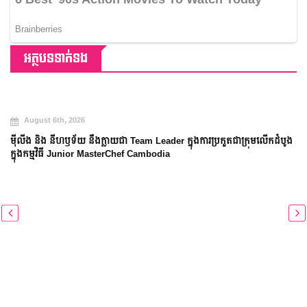
អត្ថបទទាក់ទង
កដំបូង
August 5th, 2026