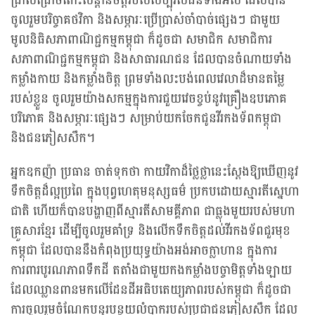
ជ្រាលជ្រៅចំពោះសន្តានចិត្តរបស់សប្បុរសជនទាំងអស់ ដែលបាន
ចូលរួមបរិច្ចាគថវិកា និងសម្ភារៈប្រើប្រាស់ចំាបាច់ផ្សេងៗ ជាមួយ
មូលនិធិសភាពាណិជ្ជកម្មកម្ពុជា ក៏ដូចជា សមាជិក សមាជិការ
សភាពាណិជ្ជកម្មកម្ពុជា និងសាធារណជន ដែលបានចំណាយទាំង
កម្លាំងកាយ និងកម្លាំងចិត្ត ព្រមទាំងលះបង់ពេលវេលាដ៏មានតម្លៃ
របស់ខ្លួន ចូលរួមយ៉ាងសកម្មក្នុងការជួយវេចខ្ចប់នូវគ្រឿងឧបភោគ
បរិភោគ និងសម្ភារៈផ្សេងៗ សម្រាប់យកចែកជូនវីរកងទ័ពកម្ពុជា
និងជនភៀសសឹក។
អ្នកឧកញ៉ា ប្រធាន ចាត់ទុកថា កាយវិកាដ៏ថ្លៃថ្លានេះស្តែងឱ្យឃើញនូវ
ទឹកចិត្តដ៏ល្អប្រពៃ ក្នុងបុព្វហេតុមនុស្សធម៌ ប្រកបដោយស្មារតីស្នេហា
ជាតិ ហើយក៏បានបង្ហាញពីស្មារតីសាមគ្គីភាព ជាធ្លុងមួយរបស់មហា
គ្រួសារខ្មែរ ដើម្បីចូលរួមគាំទ្រ និងលើកទឹកចិត្តដល់វីរកងទ័ពជួរមុខ
កម្ពុជា ដែលបាននឹងកំពុងប្រយុទ្ធយ៉ាងអង់អាចក្លាហាន ក្នុងការ
ការពារបូរណភាពទឹកដី តតាំងជាមួយកងកម្លាំងបច្ចាមិត្តទាំងឡាយ
ដែលឈ្លានពានមកលើដែនដីអធិបតេយ្យភាពរបស់កម្ពុជា ក៏ដូចជា
ការចូលរួមចំណែកបន្ធូរបន្ថយលំបាករបស់ប្រជាជនភៀសសឹក ដែល