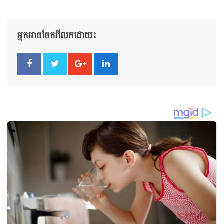
អ្នកអាចចែករំលែកដោយ៖