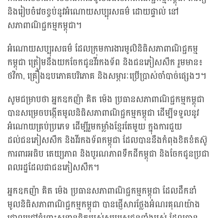
និងរៀបចំវេចខ្ចប់នូវអំណោយសប្បុរសធម៌ ដោយផ្ទាល់ នៅ
សភាពាណិជ្ជកម្មកម្ពុជា។
អំណោយសប្បុរសធម៌ ដែលក្រុមការងារមូលិនិធិសភាពាណិជ្ជកម្ម
កម្ពុជា ត្រៀមនឹងយកចែកជូនវីរកងទ័ព និងជនភៀសសឹក រួមមាន៖
ថវិកា, គ្រឿងឧបភោគបរិភោគ និងសម្ភារៈប្រើប្រាស់ចាំបាច់ផ្សេងៗ។
សូមជម្រាបថា អ្នកឧកញ៉ា គិត ម៉េង ប្រធានសភាពាណិជ្ជកម្មកម្ពុជា
បានសម្រេចបង្កើតមូលនិធិសភាពាណិជ្ជកម្មកម្ពុជា ដើម្បីទទួលនូវ
អំណោយគ្រប់ប្រភេទ ដើម្បីរួមកម្លាំងខ្មែរតែមួយ ក្នុងការជួយ
ដល់ជនភៀសសឹក និងវីរកងទ័ពកម្ពុជា ដែលបាននឹងកំពុងខិតខំតស៊ូ
ការពារអធិប តេយ្យភាព និងបូរណភាពទឹកដីកម្ពុជា និងចែកជូនប្រជា
ពលរដ្ឋដែលជាជនភៀសសឹក។
អ្នកឧកញ៉ា គិត ម៉េង ប្រធានសភាពាណិជ្ជកម្មកម្ពុជា ដែលដឹកនាំ
មូលនិធិសភាពាណិជ្ជកម្មកម្ពុជា បានផ្ញើសារថ្លែងអំណរគុណយ៉ាង