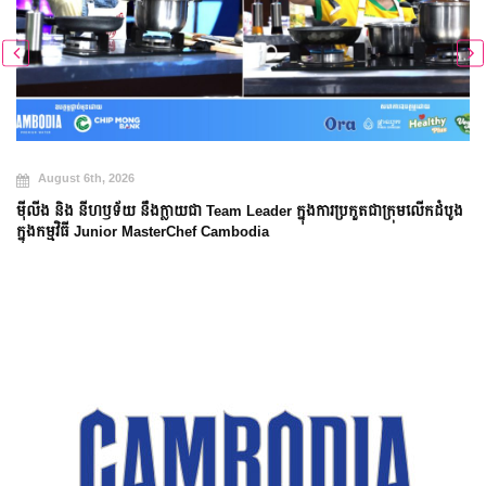
August 6th, 2026
ម៉ីលីង និង នីហឫទ័យ នឹងក្លាយជា Team Leader ក្នុងការប្រកួតជាក្រុមលើកដំបូង
ក្នុងកម្មវិធី Junior MasterChef Cambodia