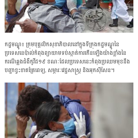
កដ្ឋមណ្ឌូ៖ ក្រុមបុគ្គលិកសុខាភិបាលនៅក្នុងទីក្រុងកដ្ឋមណ្ឌូនៃ
ប្រទេសនេប៉ាល់កំពុងព្យាយាមទប់ស្កាត់ការកើនឡើងយ៉ាងខ្លាំងនៃ
ករណីឆ្លងជំងឺកូវីដ១៩ ខណៈដែលប្រទេសនេះកំពុងប្រឈមមុខនឹង
បញ្ហាខ្វះខាតគ្រែពេទ្យ, សម្ភារៈវេជ្ជសាស្ត្រ និងអុកស៊ីសែន។