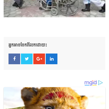
អ្នកអាចចែករំលែកដោយ៖