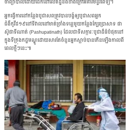
ចាំព្យាបាលដោយដេកនៅលើឥដ្ឋនិងខាងក្រៅអគារមន្ទីរពេទ្យ។
អ្នកធ្វើការនៅកន្លែងបូជាសពត្រូវបានបង្ខំឲ្យបូជាសពអ្នក
ជំងឺកូវីដ១៩នៅទីវាលនៅមាត់ច្រាំងទន្លេមួយកន្លែងក្បែរប្រាសាទ ផា
ស៊ូផាទីណាត់ (Pashupatinath) ដែលជាទីសក្ការៈបូជាដ៏ធំបំផុតនៅ
ក្នុងទីក្រុងកដ្ឋមណ្ឌូដោយសារតែចំនួនអ្នកស្លាប់បានកើនឡើងកាលពី
ពេលថ្មីៗនេះ៕