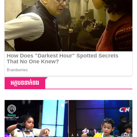
អត្ថបទទាក់ទង