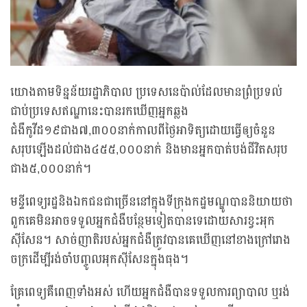
យោងតាមទិន្នន័យរដ្ឋាភិបាល ប្រទេសនេប៉ាល់ដែលមានព្រំប្រទល់
ជាប់ប្រទេសឥណ្ឌានេះបានរកឃើញអ្នកឆ្លង
ជំងឺកូវីដ១៩ជាង៧,៣០០នាក់កាលពីថ្ងៃអាទិត្យដោយធ្វើឲ្យចំនួន
សរុបឡើងដល់ជាង៤៥៥,០០០នាក់ និងមានអ្នកបាត់បង់ជីវិតសរុប
ជាង៥,០០០នាក់។
មន្ទីពេទ្យរដ្ឋនិងឯកជនជាច្រើននៅក្នុងទីក្រុងកដ្ឋមណ្ឌូបាននិយាយថា
ពួកគេមិនអាចទទួលអ្នកជំងឺបន្ថែមទៀតបានទេដោយសារខ្វះអុក
ស៊ីសែន។ សាច់ញាតិរបស់អ្នកជំងឺត្រូវបានគេឃើញនៅខាងក្រៅរោង
ចក្រដើម្បីរង់ចាំបញ្ចូលអុកស៊ីសែនក្នុងធុង។
គ្រែពេទ្យគឺពេញទាំងអស់ ហើយអ្នកជំងឺបានទទួលការព្យាបាល ឬរង់