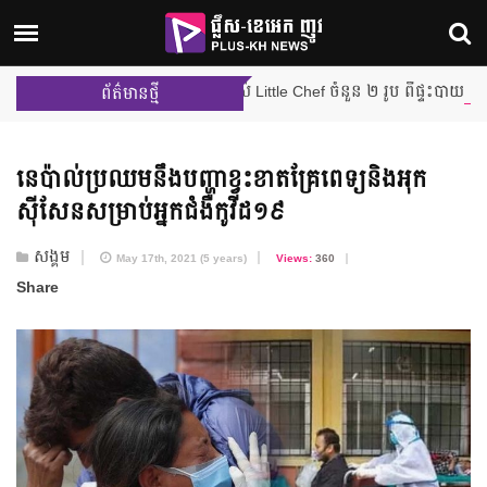
្រុះលើកដំបូង បញ្ចប់ដំណើររបស់ Little Chef ចំនួន ២ រូប ពីផ្ទះបាយ Junior M
ព័ត៌មានថ្មី
នេប៉ាល់ប្រឈមនឹងបញ្ហាខ្វះខាតគ្រែពេទ្យនិងអុក
ស៊ីសែនសម្រាប់អ្នកជំងឺកូវីដ១៩
សង្គម
May 17th, 2021 (5 years)
Views:
360
Share