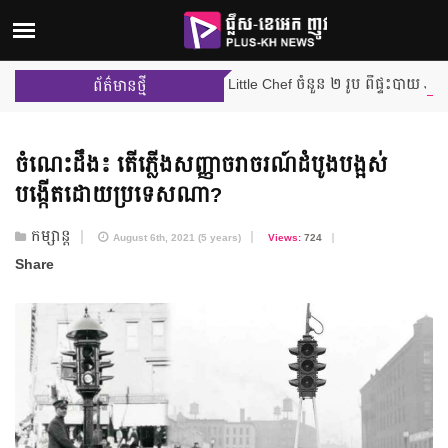
រុះលើកដំបូង បញ្ចប់ដំណើររបស់ Little Chef ចំនួន ២ រូប ពីផ្ទះបាយ Junior Ma
ព័ត៌មានថ្មី
ចំណេះដឹង៖ តើភ្លើងសញ្ញា​ចរាចរណ៍​ដំបូង​បង្អស់
បង្កើត​ដោយ​ប្រទេសណា?
កម្សាន្ត
August 6th, 2021 (5 years)
Views:
724
Share