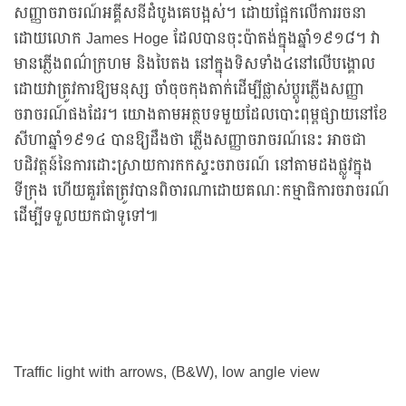
សញ្ញាចរាចរណ៍អគ្គីសនីដំបូងគេបង្អស់។ ដោយផ្អែកលើការរចនា
ដោយលោក James Hoge ដែលបានចុះប៉ាតង់ក្នុងឆ្នាំ១៩១៨។ វា
មានភ្លើងពណ៌ក្រហម និងបៃតង នៅក្នុងទិសទាំង៤នៅលើបង្គោល
ដោយវាត្រូវការឱ្យមនុស្ស ចាំចុចកុងតាក់ដើម្បីផ្លាស់ប្ដូរភ្លើងសញ្ញា
ចរាចរណ៍ផងដែរ។ យោងតាមអត្ថបទមួយដែលបោះពុម្ពផ្សាយនៅខែ
សីហាឆ្នាំ១៩១៤ បានឱ្យដឹងថា ភ្លើងសញ្ញាចរាចរណ៍នេះ អាចជា
បដិវត្តន៍នៃការដោះស្រាយការកកស្ទះចរាចរណ៍ នៅតាមដងផ្លូវក្នុង
ទីក្រុង ហើយគួរតែត្រូវបានពិចារណាដោយគណៈកម្មាធិការចរាចរណ៍
ដើម្បីទទួលយកជាទូទៅ៕
Traffic light with arrows, (B&W), low angle view