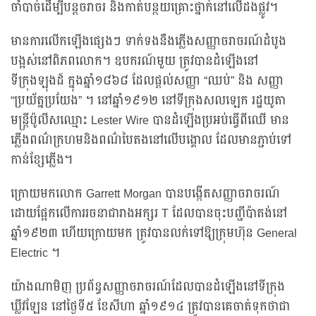
ចាំបាច់ដើម្បីបន្តចរាចរ និងកាត់បន្ថយគ្រោះថ្នាក់នៅលើដងផ្លូវ។
មានការលើកឡើងផ្សេងៗ ទាក់ទងនឹងភ្លើងសញ្ញាចរាចរណ៍ដំបូង
បង្អស់នៅពិភពលោក។ ឧបករណ៍មួយ ត្រូវបានដំឡើងនៅ
ទីក្រុងឡុងដ៍ ក្នុងឆ្នាំ១៨៦៨ ដែលផ្តល់សញ្ញា “ឈប់” និង សញ្ញា
“ប្រយ័ត្នប្រយែង” ។ នៅឆ្នាំ១៩១២ នៅទីក្រុងសលឡេក រដ្ឋយូតា
មន្រ្តីប៉ូលីសឈ្មោះ Lester Wire បានដំឡើងប្រអប់ធ្វើពីឈើ មាន
ភ្លើងពណ៌ក្រហមនិងពណ៌បៃតងនៅលើបង្គោល ដែលមានភ្ជាប់ទៅ
កាន់ខ្សែភ្លើង។
ក្រោយមកលោក Garrett Morgan បានបង្កើតសញ្ញាចរាចរណ៍
ដោយផ្អែកលើការរចនាជារាងអក្សរ T ដែលបានចុះបញ្ជីប៉ាតង់នៅ
ឆ្នាំ១៩២៣ ហើយក្រោយមក ត្រូវបានលក់ទៅឱ្យក្រុមហ៊ុន General
Electric ។
យ៉ាងណាមិញ ប្រព័ន្ធសញ្ញាចរាចរណ៍ដែលបានដំឡើងនៅទីក្រុង
ឃ្លីវឡែន នៅថ្ងៃទី៥ ខែសីហា ឆ្នាំ១៩១៤ ត្រូវបានគេចាត់ទុកថាជា