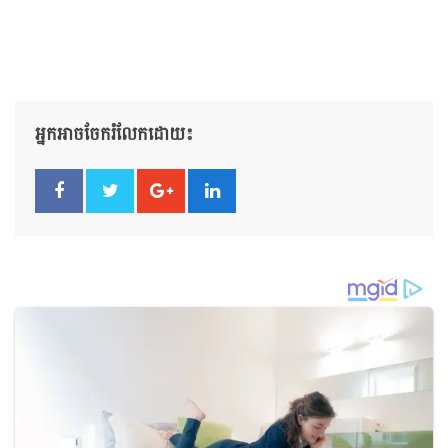
អ្នកអាចចែករំលែកដោយ៖