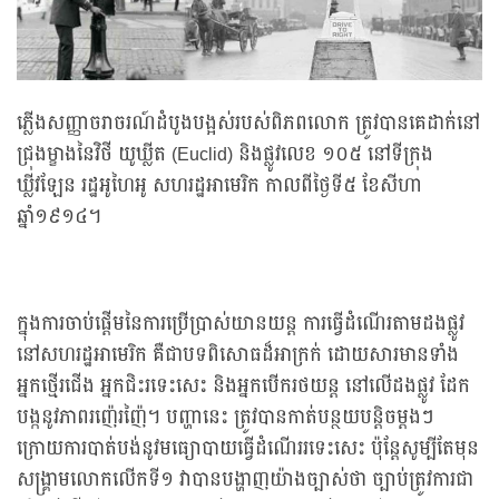
ភ្លើងសញ្ញាចរាចរណ៍ដំបូងបង្អស់របស់ពិភពលោក ត្រូវបានគេដាក់នៅ
ជ្រុងម្ខាងនៃវិថី យូឃ្លីត (Euclid) និងផ្លូវលេខ ១០៥ នៅទីក្រុង
ឃ្លីវឡែន រដ្ឋអូហៃអូ សហរដ្ឋអាមេរិក កាលពីថ្ងៃទី៥ ខែសីហា
ឆ្នាំ១៩១៤។
ក្នុងការចាប់ផ្ដើមនៃការប្រើប្រាស់យានយន្ត ការធ្វើដំណើរតាមដងផ្លូវ
នៅសហរដ្ឋអាមេរិក គឺជាបទពិសោធដ៏អាក្រក់ ដោយសារមានទាំង
អ្នកថ្មើរជើង អ្នកជិះរទេះសេះ និងអ្នកបើករថយន្ត នៅលើដងផ្លូវ ដែក
បង្កនូវភាពរញ៉េរញ៉ៃ។ បញ្ហានេះ ត្រូវបានកាត់បន្ថយបន្តិចម្ដងៗ
ក្រោយការបាត់បង់នូវមធ្យោបាយធ្វើដំណើររទេះសេះ ប៉ុន្តែសូម្បីតែមុន
សង្គ្រាមលោកលើកទី១ វាបានបង្ហាញយ៉ាងច្បាស់ថា ច្បាប់ត្រូវការជា