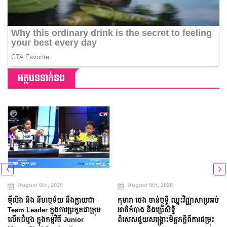
អត្ថបទទាក់ទង
August 6th, 2026
August 5th, 2026
ម៉ីលីង និង នីហឫទ័យ នឹងក្លាយជា
កុមារា ចេង ចាន់ឫទ្ធី ឈ្នះវិញ្ញាសាប្រអប់
Team Leader ក្នុងការប្រកួតជាក្រុម
អាថ៌កំបាង និងប្រើសិទ្ធិ
លើកដំបូង ក្នុងកម្មវិធី Junior
ពិសេសជួយសង្គ្រោះមិត្តភក្តិពីការជម្រុះ